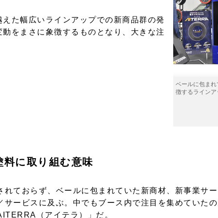
越えた幅広いラインアップでの新商品群の発
変動をまさに象徴するものとなり、大きな注
ベールに包まれ
カ
徴するラインア
ト
性塗料に取り組む意味
出されておらず、ベールに包まれていた新商材、新事業サ
／サービスに及ぶ。中でもブース内で注目を集めていたのが
ITERRA（アイテラ）」だ。