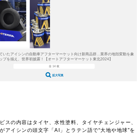
愛車 File
ストップ！不具合修理＆粗悪修理
洗車
コーティング
防錆
ていたアイシンの自動車アフターマーケット向け新商品群…業界の地殻変動を象
ーメーカー「旧車」関連プロジェクト
ップを揃え、世界初披露！【オートアフターマーケット東北2024】
全 14 枚
プロショップ検索
拡大写真
コラム
イベントレポート
ービスの内容はタイヤ、水性塗料、タイヤチェンジャー、
アイシンの頭文字「AI」とラテン語で“大地や地球”を