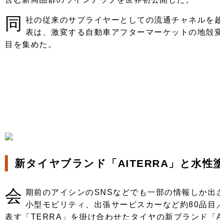
注目の記事
同
社の従来のサプライヤーとしての流通チャネルを
ショップレポート
ディテイリング
表は、激変する自動車アフターマーケットの地殻
目を集めた。
自動車豆知識
ディテイリング
鈑金・塗装
鈑金・塗装
ヘッドライト磨き
小キズ直し
特集記事
フィルム・ラッピング
ストップ 不具合修理＆粗悪修理
ショップ紹介
コラム
ショップレポート
レストア
カーメーカー「旧車」関連プロジェク
イベント
インタビュー
イベント告知
新タイヤブランド「AITERRA」と水
会
期前のアイシンのSNSなどでも一部の情報しか
小型モビリティ、出張サービスカーなど約80品目
表す「TERRA」を掛け合わせたタイヤの新ブランド「A