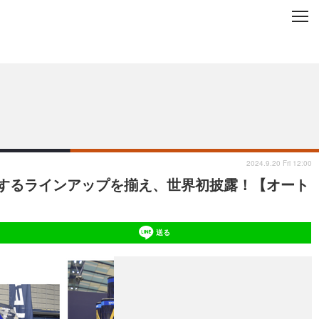
C
L
O
ップを地域から探す
S
E
2024.9.20 Fri 12:00
するラインアップを揃え、世界初披露！【オート
送る