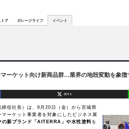
認定★
厳選プロショ
ストア
ガレージライフ
イベント
東北
南関東
北陸
ーマーケット向け新商品群…業界の地殻変動を象徴
関西
ポスト
四国
締役社長）は、9月20日（金）から宮城県
ーマーケット事業者を対象にしたビジネス展
沖縄
ヤの新ブランド「AITERRA」や水性塗料
を