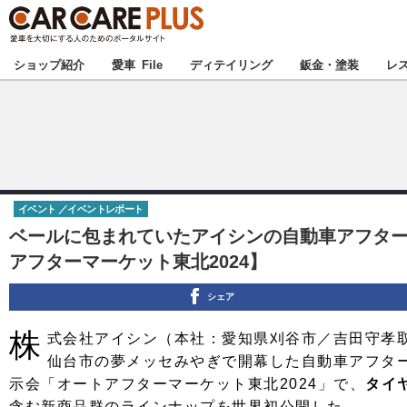
★カーケアプラス
ショップ紹介
愛車 File
ディテイリング
鈑金・塗装
レ
北海道
北関東
イベント
イベントレポート
甲信越
ベールに包まれていたアイシンの自動車アフタ
アフターマーケット東北2024】
東海
シェア
中国
株
式会社アイシン（本社：愛知県刈谷市／吉田守孝取
仙台市の夢メッセみやぎで開幕した自動車アフタ
九州
示会「オートアフターマーケット東北2024」で、
タイ
含む新商品群のラインナップを世界初公開した。