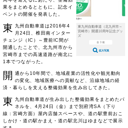
ショップレポート
愛車 File
ディテイリング
果をまとめるとともに、記念イ
自動車豆知識
ストップ！不具合修理＆粗悪修理
ディテイリング
洗車
ベントの開催を発表した。
鈑金・塗装
東
鈑金・塗装
ヘッドライト磨き
コーティング
九州自動車道は2016年4
小キズ直し
防錆
特集記事
東九州自動車道（北九州市～
宮崎市）開通10周年記念グッ
月24日、椎田南インター
ズ
フィルム・ラッピング
ストップ 不具合修理＆粗悪修理
カーメーカー「旧車」関連プロジェ
ショップ紹介
チェンジ（IC）～豊前IC間が
クト
全 3 枚
開通したことで、北九州市から
ショップレポート
プロショップ検索
レストア
拡大写真
宮崎市までの高速道路が南北に
コラム
1本でつながった。
カーメーカー「旧車」関連プロジ
コラム
イベント
ェクト
開
通から10年間で、地域産業の活性化や観光動向
インタビュー
イベント告知
イベントレポート
の変化、地域医療への貢献など、沿線地域の経
済・暮らしを支える整備効果を生み出してきた。
東
九州自動車道が生み出した整備効果をまとめたパ
ネルを、4月24日（金）まで別府湾SA（下り
線：宮崎方面）屋内店舗スペースや、道の駅豊前おこ
しかけ・道の駅かまえ・道の駅北川はゆまなどで展示
する。