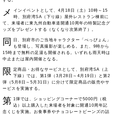
メ
インイベントとして、4月18日（土）10時～15
時、別府湾SA（下り線）屋外レストラン棟前に
て、来場者に東九州自動車道開通10周年の特製記念グ
ッズをプレゼントする（なくなり次第終了）。
同
日、別府市のご当地キャラクター「べっぴょん」
も登場し、写真撮影が楽しめる。また、9時から
15時まで無料の足湯も開催される。いずれも雨天時は
中止または屋内開催となる。
限
定商品・お得なサービスとして、別府湾SA（上
下線）では、第1弾（3月28日～4月19日）と第2
弾（5月8日～5月31日）に分けて限定商品の販売やサ
ービスを実施する。
第
1弾では、ショッピングコーナーで5000円（税
込）以上購入した来場者を対象に開通10周年記
念くじを実施。お食事券やチョコレートビーンズの詰