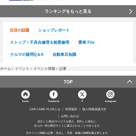
ランキングをもっと見る
注目の話題
ショップレポート
ストップ！不具合修理＆粗悪修理
愛車 File
クルマの疑問Q＆A
自動車豆知識
ホーム
›
イベント
›
イベント情報
›
記事
TOP
X
home
Facebook
Instagram
CAR CARE PLUSとは
利用規約
個人情報保護方針
お問い合わせ
紹介した商品/サービスを購入、契約した場合に、
売上の一部が弊社サイトに還元されることがあります。
当サイトに掲載の記事・見出し・写真・画像の無断転載を禁じます。