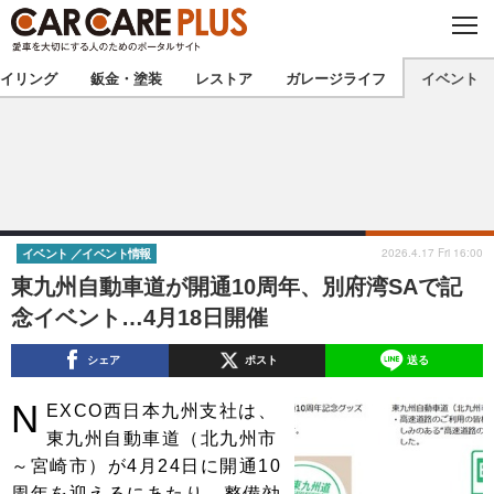
C
L
O
★カーケアプラス認定★
厳選プロショップを地域から探す
S
イリング
鈑金・塗装
レストア
ガレージライフ
イベント
E
北海道
東北
北関東
南関東
甲信越
北陸
2026.4.17 Fri 16:00
イベント
イベント情報
東九州自動車道が開通10周年、別府湾SAで記
東海
関西
念イベント…4月18日開催
中国
四国
シェア
ポスト
送る
九州
沖縄
N
EXCO西日本九州支社は、
東九州自動車道（北九州市
注目の記事
～宮崎市）が4月24日に開通10
周年を迎えるにあたり、整備効