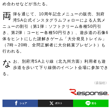
め合わせなどが当たる。
両
弾を通じて、10周年記念メニューの販売、別府
湾SA公式インスタグラムフォローによる人気メ
ニューの割引（第1弾：ソフトクリーム各種50円引
き、第2弾：コーヒー各種50円引き）、遊歩道の石像6
体をヒントにした謎解きゲーム「大分発見トレイル」
（7時～20時、全問正解者に大分銘菓プレゼント）も
行われる。
な
お、別府湾SA上り線（北九州方面）利用者も遊
歩道を歩いて下り線側のイベント会場に参加でき
る。
《森脇稔》
シェア
ポスト
送る