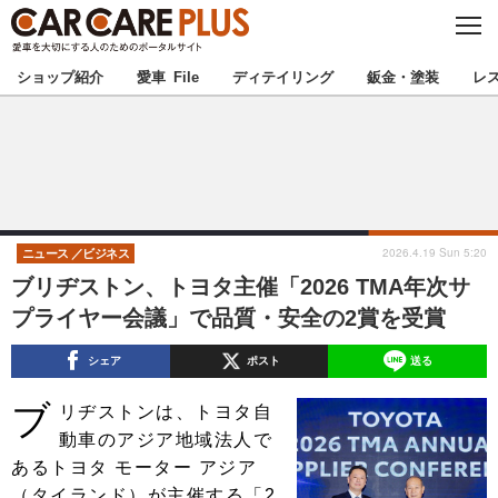
C
L
O
★カーケアプラス認定★
厳選プロショップを地域から探す
S
ショップ紹介
愛車 File
ディテイリング
鈑金・塗装
レ
E
北海道
東北
北関東
南関東
甲信越
北陸
2026.4.19 Sun 5:20
ニュース
ビジネス
ブリヂストン、トヨタ主催「2026 TMA年次サ
東海
関西
プライヤー会議」で品質・安全の2賞を受賞
中国
四国
シェア
ポスト
送る
ブ
九州
沖縄
リヂストンは、トヨタ自
動車のアジア地域法人で
注目の記事
あるトヨタ モーター アジア
（タイランド）が主催する「2