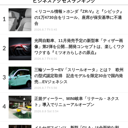
ビジネスアクセスランキング
＜リコール情報＞ホンダ『ZR-V』と『シビック』
の1万4730台をリコール、座席が保安基準に不適
合
2026.8.7 Fri 5:45
光岡自動車、11月発売予定の新型車「ティザー画
像」第2弾を公開…開発コンセプトは、楽しくワク
ワクする『ミツオカらしさの原点』
2026.8.7 Fri 6:00
三輪ソーラーEV「スリールオータ」とは？ 欧州
の型式認定取得 記念モデルを限定30台で国内発
売…EVジェネシス
2026.8.7 Fri 5:56
正規ディーラー、MINI岐阜「リテール・ネクス
ト」導入でリニューアルオープン
2026.8.8 Sat 5:54
メルセデスベンツ、新型「GLA」は全面的な刷