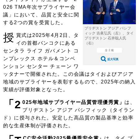
ショップレポート
愛車 File
ディテイリング
026 TMA年次サプライヤー会
自動車豆知識
ストップ！不具合修理＆粗悪修理
議」において、品質と安全に関
ディテイリング
洗車
鈑金・塗装
する2つの賞を受賞した。
鈑金・塗装
ヘッドライト磨き
コーティング
小キズ直し
防錆
特集記事
ブリヂストン アジア パシフ
ィック 吉眞弘氏（左）、タイ
授
賞式は2025年4月2日、タ
ブリヂストン 石井聡人氏
フィルム・ラッピング
ストップ 不具合修理＆粗悪修理
カーメーカー「旧車」関連プロジェ
ショップ紹介
イの首都バンコクにある
（右）
クト
センタラ ライフ ガバメント コ
全 2 枚
ショップレポート
プロショップ検索
レストア
ンプレックス ホテル＆コンベ
コラム
拡大写真
ンション センター チェーン ワ
カーメーカー「旧車」関連プロジ
コラム
イベント
ェクト
ッタナーで開催された。この会議はタイおよびアジア
インタビュー
イベント告知
イベントレポート
地域のサプライヤーを表彰するもので、2025年の納入
実績が評価対象となった。
「2
025年地域サプライヤー品質管理優秀賞」
は、
ブリヂストン アジア パシフィック（タイラン
ド）に授与された。安定した高品質の製品基準と効率
的な生産体制が評価された。
CC安全活動2025最優秀安全賞」
は、タイ ブ