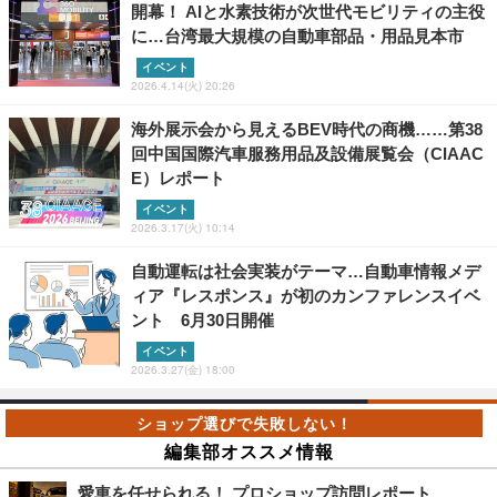
開幕！ AIと水素技術が次世代モビリティの主役
に…台湾最大規模の自動車部品・用品見本市
イベント
2026.4.14(火) 20:26
海外展示会から見えるBEV時代の商機……第38
回中国国際汽車服務用品及設備展覧会（CIAAC
E）レポート
イベント
2026.3.17(火) 10:14
自動運転は社会実装がテーマ…自動車情報メデ
ィア『レスポンス』が初のカンファレンスイベ
ント 6月30日開催
イベント
2026.3.27(金) 18:00
編集部オススメ情報
愛車を任せられる！ プロショップ訪問レポート