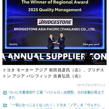
トヨタ モーター アジア 前田昌彦氏（左）、ブリヂス
トン アジア パシフィック 吉眞弘氏（右）
《ヤマブキデザイン》
ついに今夏発売!? 三菱『パジェロ』次期型、その全貌が見えて
きた
「一気にかっこよくなった！」トヨタ『ノア』＆『ヴォクシ