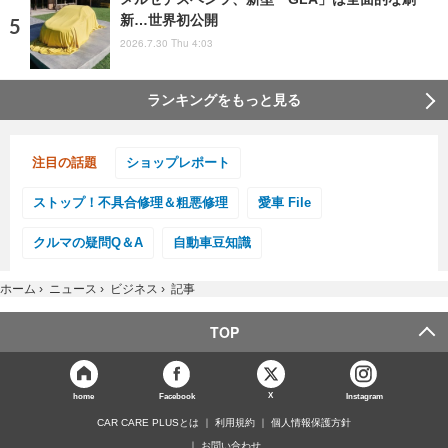
新…世界初公開
2026.7.30 Thu 4:03
ランキングをもっと見る
注目の話題
ショップレポート
ストップ！不具合修理＆粗悪修理
愛車 File
クルマの疑問Q＆A
自動車豆知識
ホーム
›
ニュース
›
ビジネス
›
記事
TOP
X
home
Facebook
Instagram
CAR CARE PLUSとは
利用規約
個人情報保護方針
お問い合わせ