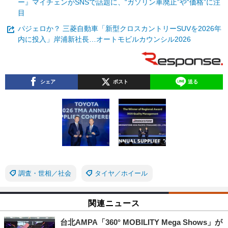
ー』マイチェンがSNSで話題に、“ガソリン車廃止”や“価格”に注
目
パジェロか？ 三菱自動車「新型クロスカントリーSUVを2026年
内に投入」岸浦新社長…オートモビルカウンシル2026
シェア
ポスト
送る
調査・世相／社会
タイヤ／ホイール
関連ニュース
台北AMPA「360° MOBILITY Mega Shows」が