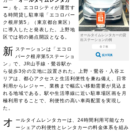
カー「
オールタイムレンタカ
ショップレポート
愛車 File
ディテイリング
ー
」を、エコロシティが運営す
自動車豆知識
ストップ！不具合修理＆粗悪修理
ディテイリング
洗車
る時間貸し駐車場「エコロパー
鈑金・塗装
ク根岸第5」（東京都台東区）
鈑金・塗装
ヘッドライト磨き
コーティング
小キズ直し
防錆
特集記事
に導入したと発表した。上野地
オールタイムレンタカーの貸
区では初の拠点開設となる。
フィルム・ラッピング
ストップ 不具合修理＆粗悪修理
カーメーカー「旧車」関連プロジェ
ショップ紹介
出ステーションの例
クト
全 2 枚
新
ステーションは「エコロ
ショップレポート
プロショップ検索
レストア
拡大写真
パーク根岸第5ステーショ
コラム
カーメーカー「旧車」関連プロジ
ン」で、JR山手線・鶯谷駅か
コラム
イベント
ェクト
ら徒歩3分の立地に設置された。上野・鶯谷・入谷エ
インタビュー
イベント告知
イベントレポート
リアは、都心アクセスと生活利便性を兼ね備え、日常
利用からレジャー、業務まで幅広い移動需要が見込ま
れる地域である。駅や生活導線に近い駐車場区画を月
極利用することで、利便性の高い車両配置を実現し
た。
オ
ールタイムレンタカーは、24時間利用可能なカ
ーシェアの利便性とレンタカーの料金体系を組み