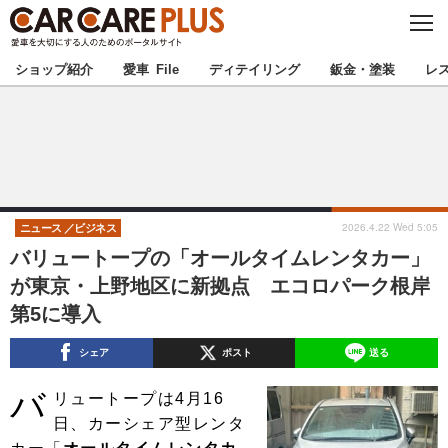
C
L
O
★カーケアプラス認定★
厳選プロショップを地域から探す
S
ショップ紹介
愛車 File
ディテイリング
鈑金・塗装
レ
E
北海道
東北
北関東
南関東
甲信越
北陸
2026.4.22 Wed 5:05
ニュース
ビジネス
バリュートープの「オールタイムレンタカー」
東海
関西
が東京・上野地区に新拠点 エコロパーク根岸
第5に導入
中国
四国
シェア
ポスト
送る
九州
沖縄
バ
リュートープは4月16
注目の記事
日、カーシェア型レンタ