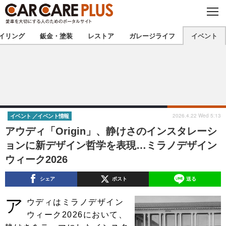
C
L
O
★カーケアプラス認定★
厳選プロショップを地域から探す
S
イリング
鈑金・塗装
レストア
ガレージライフ
イベント
E
北海道
東北
北関東
南関東
甲信越
北陸
2026.4.22 Wed 5:13
イベント
イベント情報
アウディ「Origin」、静けさのインスタレーシ
東海
関西
ョンに新デザイン哲学を表現…ミラノデザイン
ウィーク2026
中国
四国
シェア
ポスト
送る
九州
沖縄
ア
ウディはミラノデザイン
注目の記事
ウィーク2026において、