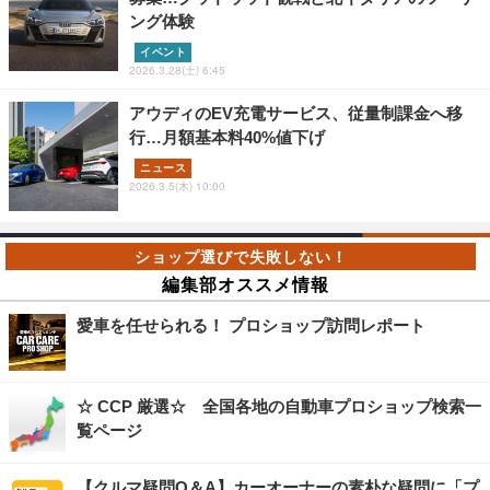
ング体験
イベント
2026.3.28(土) 6:45
アウディのEV充電サービス、従量制課金へ移
行…月額基本料40%値下げ
ニュース
2026.3.5(木) 10:00
編集部オススメ情報
愛車を任せられる！ プロショップ訪問レポート
☆ CCP 厳選☆ 全国各地の自動車プロショップ検索一
覧ページ
【クルマ疑問Q＆A】カーオーナーの素朴な疑問に「プ