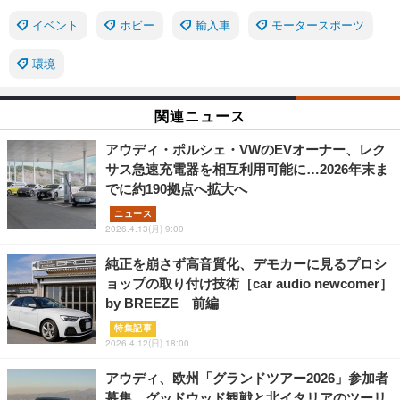
イベント
ホビー
輸入車
モータースポーツ
環境
関連ニュース
アウディ・ポルシェ・VWのEVオーナー、レク
サス急速充電器を相互利用可能に…2026年末ま
でに約190拠点へ拡大へ
ニュース
2026.4.13(月) 9:00
純正を崩さず高音質化、デモカーに見るプロシ
ョップの取り付け技術［car audio newcomer］
by BREEZE 前編
特集記事
2026.4.12(日) 18:00
アウディ、欧州「グランドツアー2026」参加者
募集…グッドウッド観戦と北イタリアのツーリ