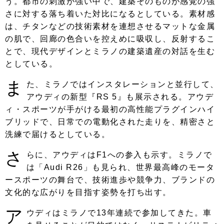
う。都市の刺激が強い中で、建築そのものが感覚の強
さに対する落ち着いた対比になるとしている。素材感
は、チタンなどの技術素材を連想させるマットな金属
の肌で、回廊の色合いを控えめに吸収し、反射するこ
とで、現代デザインとミラノの建築遺産の対話を生む
としている。
ま
た、ミラノではインスタレーションと並行して、
アウディの新型『RS 5』も展示される。アウデ
ィ・スポーツが手がける最初の高性能プラグインハイ
ブリッドで、日常での電動化された走りを、精密さと
洗練で届けるとしている。
さ
らに、アウディはF1への参入も示す。ミラノで
は「Audi R26」も見られ、世界最高峰のモータ
ースポーツの舞台で、技術進歩や競争力、ブランドの
文化的な広がりを目指す姿勢を打ち出す。
ア
ウディはミラノで13年連続で参加してきた。車