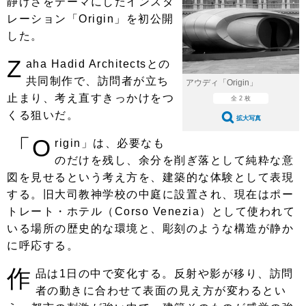
静けさをテーマにしたインスタ
ショップレポート
愛車 File
ディテイリング
レーション「Origin」を初公開
自動車豆知識
ストップ！不具合修理＆粗悪修理
ディテイリング
洗車
鈑金・塗装
した。
鈑金・塗装
ヘッドライト磨き
コーティング
Z
小キズ直し
防錆
特集記事
aha Hadid Architectsとの
共同制作で、訪問者が立ち
アウディ「Origin」
フィルム・ラッピング
ストップ 不具合修理＆粗悪修理
カーメーカー「旧車」関連プロジェ
ショップ紹介
止まり、考え直すきっかけをつ
全 2 枚
クト
くる狙いだ。
ショップレポート
プロショップ検索
レストア
拡大写真
コラム
「O
rigin」は、必要なも
カーメーカー「旧車」関連プロジ
コラム
イベント
のだけを残し、余分を削ぎ落として純粋な意
ェクト
インタビュー
イベント告知
イベントレポート
図を見せるという考え方を、建築的な体験として表現
する。旧大司教神学校の中庭に設置され、現在はポー
トレート・ホテル（Corso Venezia）として使われて
いる場所の歴史的な環境と、彫刻のような構造が静か
に呼応する。
作
品は1日の中で変化する。反射や影が移り、訪問
者の動きに合わせて表面の見え方が変わるとい