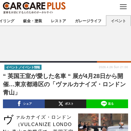
C
L
O
★カーケアプラス認定★
厳選プロショップを地域から探す
S
イリング
鈑金・塗装
レストア
ガレージライフ
イベント
E
北海道
東北
北関東
南関東
甲信越
北陸
2026.4.26 Sun 21:00
イベント
イベント情報
“ 英国王室が愛した名車 “ 展が4月28日から開
東海
関西
催…東京都港区の「ヴァルカナイズ・ロンドン
青山」
中国
四国
シェア
ポスト
送る
九州
沖縄
ヴ
ァルカナイズ・ロンドン
注目の記事
（VULCANIZE LONDO