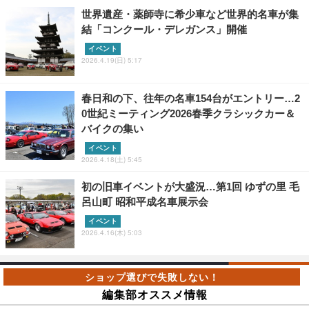
世界遺産・薬師寺に希少車など世界的名車が集
結「コンクール・デレガンス」開催
イベント
2026.4.19(日) 5:17
春日和の下、往年の名車154台がエントリー…2
0世紀ミーティング2026春季クラシックカー＆
バイクの集い
イベント
2026.4.18(土) 5:45
初の旧車イベントが大盛況…第1回 ゆずの里 毛
呂山町 昭和平成名車展示会
イベント
2026.4.16(木) 5:03
編集部オススメ情報