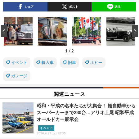
シェア
ポスト
送る
‹
1
/
2
イベント
輸入車
旧車
ホビー
ガレージ
関連ニュース
昭和・平成の名車たちが大集合！ 軽自動車から
スーパーカーまで280台…アリオ上尾 昭和平成
オールドカー展示会
イベント
2026.4.21(火) 12:35