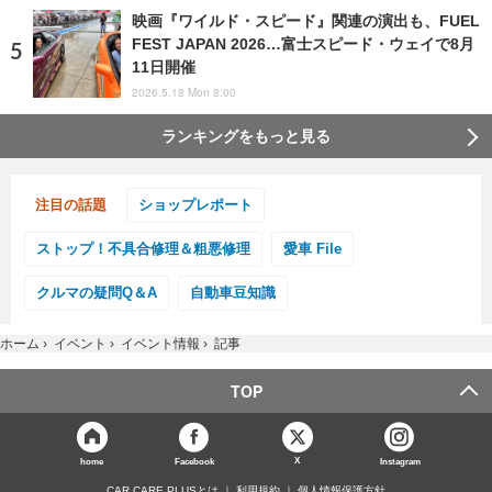
映画『ワイルド・スピード』関連の演出も、FUEL
FEST JAPAN 2026…富士スピード・ウェイで8月
11日開催
2026.5.18 Mon 8:00
ランキングをもっと見る
注目の話題
ショップレポート
ストップ！不具合修理＆粗悪修理
愛車 File
クルマの疑問Q＆A
自動車豆知識
ホーム
›
イベント
›
イベント情報
›
記事
TOP
X
home
Facebook
Instagram
CAR CARE PLUSとは
利用規約
個人情報保護方針