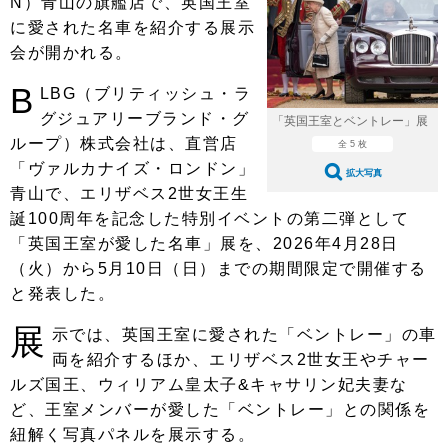
N）青山の旗艦店で、英国王室
ショップレポート
愛車 File
ディテイリング
に愛された名車を紹介する展示
自動車豆知識
ストップ！不具合修理＆粗悪修理
ディテイリング
洗車
鈑金・塗装
会が開かれる。
鈑金・塗装
ヘッドライト磨き
コーティング
B
小キズ直し
防錆
特集記事
LBG（ブリティッシュ・ラ
グジュアリーブランド・グ
「英国王室とベントレー」展
フィルム・ラッピング
ストップ 不具合修理＆粗悪修理
カーメーカー「旧車」関連プロジェ
ショップ紹介
ループ）株式会社は、直営店
全 5 枚
クト
「ヴァルカナイズ・ロンドン」
ショップレポート
プロショップ検索
レストア
拡大写真
コラム
青山で、エリザベス2世女王生
カーメーカー「旧車」関連プロジ
コラム
誕100周年を記念した特別イベントの第二弾として
イベント
ェクト
「英国王室が愛した名車」展を、2026年4月28日
インタビュー
イベント告知
イベントレポート
（火）から5月10日（日）までの期間限定で開催する
と発表した。
展
示では、英国王室に愛された「ベントレー」の車
両を紹介するほか、エリザベス2世女王やチャー
ルズ国王、ウィリアム皇太子&キャサリン妃夫妻な
ど、王室メンバーが愛した「ベントレー」との関係を
紐解く写真パネルを展示する。