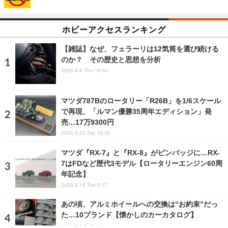
ホビーアクセスランキング
【雑誌】なぜ、フェラーリは12気筒を選び続ける
のか？ その歴史と思想を分析
2026.8.6 Thu 19:00
マツダ787Bのロータリー「R26B」を1/6スケール
で再現、「ルマン優勝35周年エディション」発
売…17万9300円
2026.6.20 Sat 19:00
マツダ『RX-7』と『RX-8』がピンバッジに…RX-
7はFDなど歴代3モデル【ロータリーエンジン60周
年記念】
2026.6.16 Tue 9:17
あの頃、アルミホイールへの交換は“お約束”だっ
た…10ブランド【懐かしのカーカタログ】
2020.7.3 Fri 7:00