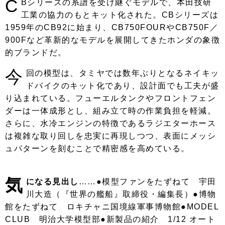
C
Bシリーズの系譜を受け継ぐモデルで、本田技研
工業の協力のもとキット化された。CBシリーズは
1959年のCB92に始まり、CB750FOURやCB750F／
900Fなど革新的なモデルを展開してきたホンダの象徴
的ブランドだ。
今
回の模型は、タミヤでは数年ぶりとなるネイキッ
ドバイクのキット化であり、設計面でも工夫が盛
り込まれている。フューエルタンクやフロントフェン
ダーは一体成形とし、組み立て時の作業負担を軽減。
さらに、水冷エンジンの特徴であるラジエターホース
は複雑な取り回しを忠実に再現しつつ、表面にメッシ
ュパターンを刻むことで精密感を高めている。
気
になる見出し
……●模型ファンをたずねて 宇田
川大造（『世界の艦船』取締役・編集長）●博物
館をたずねて ロキチャニ国境線軍事博物館●MODEL
CLUB 明治大学模型部●新製品の紹介 1/12 オート