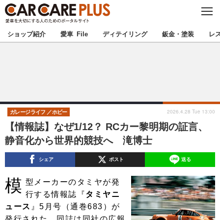
C
L
O
★カーケアプラス認定★
厳選プロショップを地域から探す
S
ショップ紹介
愛車 File
ディテイリング
鈑金・塗装
レ
E
北海道
東北
北関東
南関東
甲信越
北陸
2026.4.28 Tue 13:00
ガレージライフ
ホビー
【情報誌】なぜ1/12？ RCカー黎明期の証言、
東海
関西
静音化から世界的競技へ 滝博士
中国
四国
シェア
ポスト
送る
模
九州
沖縄
型メーカーのタミヤが発
行する情報誌『
タミヤニ
注目の記事
ュース
』5月号（通巻683）が
発行された。同誌は同社の広報