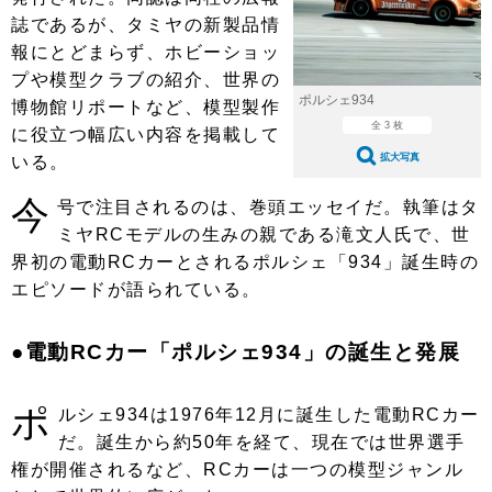
ショップレポート
愛車 File
ディテイリング
誌であるが、タミヤの新製品情
自動車豆知識
ストップ！不具合修理＆粗悪修理
報にとどまらず、ホビーショッ
ディテイリング
洗車
鈑金・塗装
プや模型クラブの紹介、世界の
鈑金・塗装
ヘッドライト磨き
コーティング
小キズ直し
防錆
特集記事
ポルシェ934
博物館リポートなど、模型製作
全 3 枚
に役立つ幅広い内容を掲載して
フィルム・ラッピング
ストップ 不具合修理＆粗悪修理
カーメーカー「旧車」関連プロジェ
ショップ紹介
拡大写真
いる。
クト
ショップレポート
プロショップ検索
レストア
今
号で注目されるのは、巻頭エッセイだ。執筆はタ
コラム
ミヤRCモデルの生みの親である滝文人氏で、世
カーメーカー「旧車」関連プロジ
コラム
イベント
ェクト
界初の電動RCカーとされるポルシェ「934」誕生時の
インタビュー
イベント告知
イベントレポート
エピソードが語られている。
●電動RCカー「ポルシェ934」の誕生と発展
ポ
ルシェ934は1976年12月に誕生した電動RCカー
だ。誕生から約50年を経て、現在では世界選手
権が開催されるなど、RCカーは一つの模型ジャンル