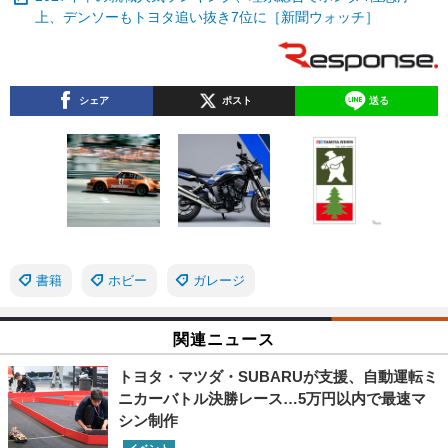
上、デンソーもトヨタ追い抜き7位に［新聞ウォッチ］
シェア
ポスト
送る
書籍
ホビー
ガレージ
関連ニュース
トヨタ・マツダ・SUBARUが支援、自動運転ミ
ニカーバトル決勝レース…5万円以内で最速マ
シン制作