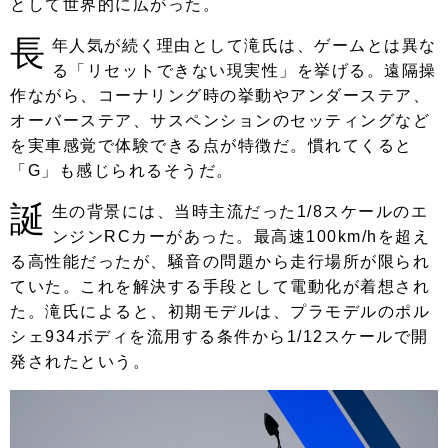
として世界的に広がった。
長
年人気が続く理由として滝氏は、ゲームとは異な
る「リセットできない現実性」を挙げる。遠隔操
作ながら、コーナリング時の挙動やアンダーステア、
オーバーステア、サスペンションのセッティングなど
を実車感覚で体験できる点が特徴だ。慣れてくると
「G」も感じられるそうだ。
誕
生の背景には、当時主流だった1/8スケールのエ
ンジンRCカーがあった。最高速100km/hを超え
る高性能だったが、騒音の問題から走行場所が限られ
ていた。これを解決する手段として電動化が着想され
た。滝氏によると、初期モデルは、プラモデルのポル
シェ934ボディを流用する条件から1/12スケールで開
発されたという。