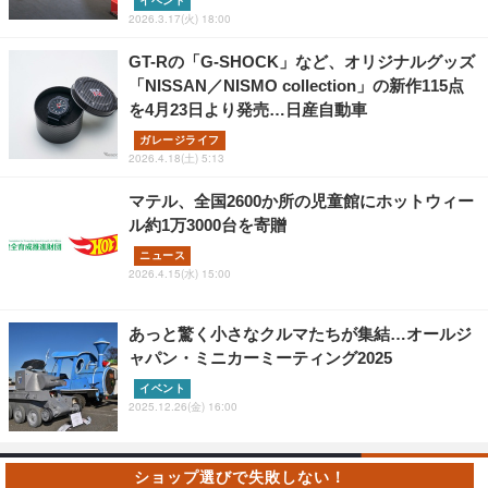
イベント
2026.3.17(火) 18:00
GT-Rの「G-SHOCK」など、オリジナルグッズ
「NISSAN／NISMO collection」の新作115点
を4月23日より発売…日産自動車
ガレージライフ
2026.4.18(土) 5:13
マテル、全国2600か所の児童館にホットウィー
ル約1万3000台を寄贈
ニュース
2026.4.15(水) 15:00
あっと驚く小さなクルマたちが集結…オールジ
ャパン・ミニカーミーティング2025
イベント
2025.12.26(金) 16:00