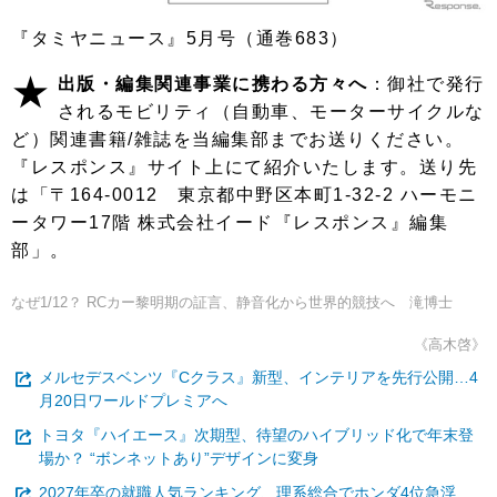
『タミヤニュース』5月号（通巻683）
★
出版・編集関連事業に携わる方々へ
：御社で発行
されるモビリティ（自動車、モーターサイクルな
ど）関連書籍/雑誌を当編集部までお送りください。
『レスポンス』サイト上にて紹介いたします。送り先
は「〒164-0012 東京都中野区本町1-32-2 ハーモニ
ータワー17階 株式会社イード『レスポンス』編集
部」。
なぜ1/12？ RCカー黎明期の証言、静音化から世界的競技へ 滝博士
《高木啓》
メルセデスベンツ『Cクラス』新型、インテリアを先行公開…4
月20日ワールドプレミアへ
トヨタ『ハイエース』次期型、待望のハイブリッド化で年末登
場か？ “ボンネットあり”デザインに変身
2027年卒の就職人気ランキング、理系総合でホンダ4位急浮