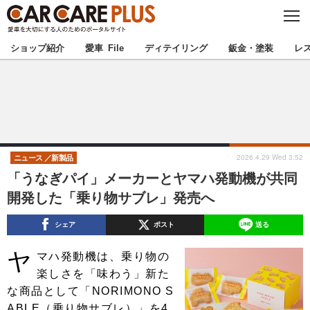
C
L
O
★カーケアプラス認定★
厳選プロショップを地域から探す
S
ショップ紹介
愛車 File
ディテイリング
鈑金・塗装
レ
E
北海道
東北
北関東
南関東
甲信越
北陸
2026.4.29 Wed 3:52
ニュース
新製品
「うなぎパイ」メーカーとヤマハ発動機が共同
東海
関西
開発した「乗り物サブレ」発売へ
中国
四国
シェア
ポスト
送る
ヤ
九州
沖縄
マハ発動機は、乗り物の
楽しさを「味わう」新た
注目の記事
な商品として「NORIMONO S
ABLE（乗り物サブレ）」を4