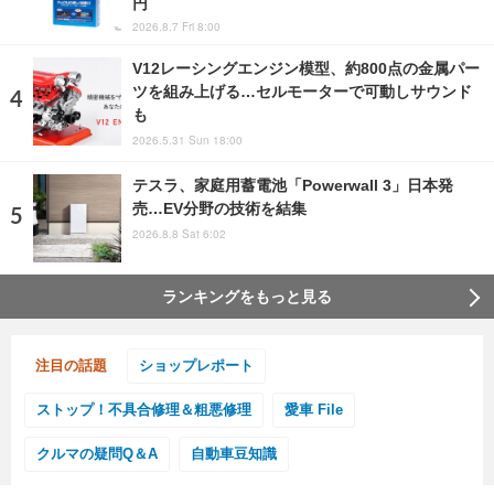
円
2026.8.7 Fri 8:00
V12レーシングエンジン模型、約800点の金属パー
ツを組み上げる…セルモーターで可動しサウンド
も
2026.5.31 Sun 18:00
テスラ、家庭用蓄電池「Powerwall 3」日本発
売…EV分野の技術を結集
2026.8.8 Sat 6:02
ランキングをもっと見る
注目の話題
ショップレポート
ストップ！不具合修理＆粗悪修理
愛車 File
クルマの疑問Q＆A
自動車豆知識