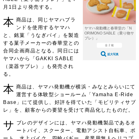
ショップレポート
愛車 File
ディテイリング
月1日より発売する。
自動車豆知識
ストップ！不具合修理＆粗悪修理
ディテイリング
洗車
鈑金・塗装
本
商品は、同じヤマハブラ
鈑金・塗装
ンドを使用するヤマハ
ヘッドライト磨き
コーティング
小キズ直し
防錆
特集記事
ヤマハ発動機と春華堂の「N
ORIMONO SABLE（乗り物サ
と、銘菓「うなぎパイ」を製造
ブレ）」
フィルム・ラッピング
ストップ 不具合修理＆粗悪修理
カーメーカー「旧車」関連プロジェ
ショップ紹介
する菓子メーカーの春華堂との
全 2 枚
クト
合同企画商品となる。同日には
ショップレポート
プロショップ検索
レストア
拡大写真
ヤマハから「GAKKI SABLE
コラム
（楽器サブレ）」も発売され
カーメーカー「旧車」関連プロジ
コラム
イベント
ェクト
る。
インタビュー
イベント告知
イベントレポート
本
商品は、ヤマハ発動機が横浜・みなとみらいにて
運営する体験型ショールーム「Yamaha E-Ride
Base」にて提供し、好評を得ていた「モビリティサブ
レ」を、顧客からの要望を受けて商品化したものだ。
サ
ブレのデザインには、ヤマハ発動機製品であるオ
ートバイ、スクーター、電動アシスト自転車、ボ
ート、水上バイク、四輪バギー、産業用無人ヘリコプ