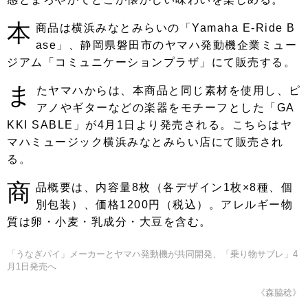
本
商品は横浜みなとみらいの「Yamaha E-Ride B
ase」、静岡県磐田市のヤマハ発動機企業ミュー
ジアム「コミュニケーションプラザ」にて販売する。
ま
たヤマハからは、本商品と同じ素材を使用し、ピ
アノやギターなどの楽器をモチーフとした「GA
KKI SABLE」が4月1日より発売される。こちらはヤ
マハミュージック横浜みなとみらい店にて販売され
る。
商
品概要は、内容量8枚（各デザイン1枚×8種、個
別包装）、価格1200円（税込）。アレルギー物
質は卵・小麦・乳成分・大豆を含む。
「うなぎパイ」メーカーとヤマハ発動機が共同開発、「乗り物サブレ」4
月1日発売へ
《森脇稔》