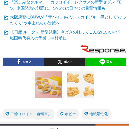
「楽しみなクルマ」「カッコイイ」レクサスの新型セダン『E
S』米国発売で話題に、SNSでは日本での目撃情報も
大阪府警にBMWが「青バイ」納入、スカイブルー隊として“ひっ
たくり”や車上ねらい対策へ
【日産 ルークス 新型試乗】今どきの軽ってこんなにいいの？
戦国時代突入の予感…中村孝仁
シェア
ポスト
送る
二輪（バイク・自転車）
ホビー
地域活性化