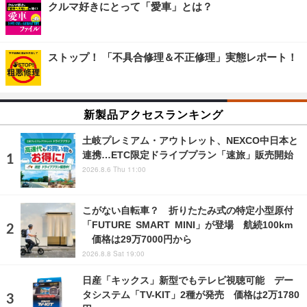
クルマ好きにとって「愛車」とは？
ストップ！ 「不具合修理＆不正修理」実態レポート！
新製品アクセスランキング
土岐プレミアム・アウトレット、NEXCO中日本と
連携…ETC限定ドライブプラン「速旅」販売開始
2026.8.6 Thu 11:00
こがない自転車？ 折りたたみ式の特定小型原付
「FUTURE SMART MINI」が登場 航続100km
価格は29万7000円から
2026.8.8 Sat 19:00
日産「キックス」新型でもテレビ視聴可能 デー
タシステム「TV-KIT」2種が発売 価格は2万1780