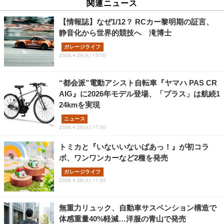
関連ニュース
【情報誌】なぜ1/12？ RCカー黎明期の証言、
静音化から世界的競技へ 滝博士
ガレージライフ
2026.4.28(火) 13:00
“都会派”電動アシスト自転車『ヤマハ PAS CR
AIG』に2026年モデル登場、「プラス」は航続1
24kmを実現
ニュース
2026.4.28(火) 17:00
トミカと『いないいないばあっ！』が初コラ
ボ、ワンワンカーなど2種を発売
ガレージライフ
2026.4.28(火) 11:55
無重力リュック、自動車サスペンション構造で
体感重量40%軽減…洋服の青山で発売