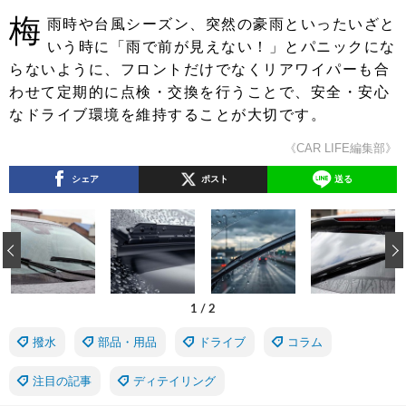
梅
雨時や台風シーズン、突然の豪雨といったいざと
いう時に「雨で前が見えない！」とパニックにな
らないように、フロントだけでなくリアワイパーも合
わせて定期的に点検・交換を行うことで、安全・安心
なドライブ環境を維持することが大切です。
《CAR LIFE編集部》
シェア
ポスト
送る
‹
1
/
2
撥水
部品・用品
ドライブ
コラム
注目の記事
ディテイリング