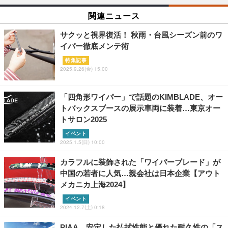
関連ニュース
サクッと視界復活！ 秋雨・台風シーズン前のワ
イパー徹底メンテ術
特集記事
2025.9.26(金) 15:00
「四角形ワイパー」で話題のKIMBLADE、オー
トバックスブースの展示車両に装着…東京オー
トサロン2025
イベント
2025.1.5(日) 10:00
カラフルに装飾された「ワイパーブレード」が
中国の若者に人気…親会社は日本企業【アウト
メカニカ上海2024】
イベント
2024.12.7(土) 0:18
PIAA、安定した払拭性能と優れた耐久性の「ス