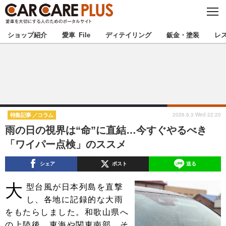
C
L
O
★カーケアプラス認定★
厳選プロショップを地域から探す
S
ショップ紹介
愛車 File
ディテイリング
鈑金・塗装
レ
E
北海道
東北
北関東
南関東
甲信越
北陸
2026.6.3 Wed 22:20
特集記事
コラム
雨の日の視界は“命”に直結…今すぐやるべき
東海
関西
「ワイパー点検」のススメ
中国
四国
シェア
ポスト
送る
大
九州
沖縄
型台風が日本列島を直撃
し、各地に記録的な大雨
注目の記事
をもたらしました。和歌山県へ
の上陸後、東海や関東南部、そ