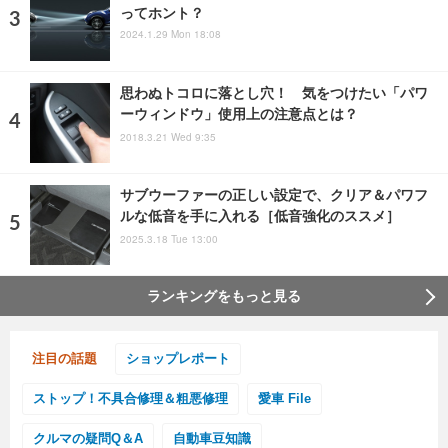
ってホント？
2024.1.29 Mon 18:08
思わぬトコロに落とし穴！ 気をつけたい「パワ
ーウィンドウ」使用上の注意点とは？
2018.3.21 Wed 9:35
サブウーファーの正しい設定で、クリア＆パワフ
ルな低音を手に入れる［低音強化のススメ］
2025.3.18 Tue 13:00
ランキングをもっと見る
注目の話題
ショップレポート
ストップ！不具合修理＆粗悪修理
愛車 File
クルマの疑問Q＆A
自動車豆知識