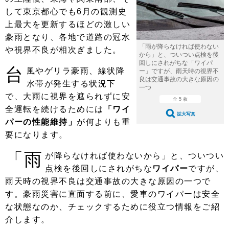
ショップレポート
愛車 File
ディテイリング
して東京都心でも6月の観測史
自動車豆知識
ストップ！不具合修理＆粗悪修理
上最大を更新するほどの激しい
ディテイリング
洗車
鈑金・塗装
豪雨となり、各地で道路の冠水
鈑金・塗装
ヘッドライト磨き
コーティング
小キズ直し
防錆
特集記事
「雨が降らなければ使わない
や視界不良が相次ぎました。
から」と、ついつい点検を後
回しにされがちな「ワイパ
フィルム・ラッピング
ストップ 不具合修理＆粗悪修理
カーメーカー「旧車」関連プロジェ
台
ショップ紹介
風やゲリラ豪雨、線状降
ー」ですが、雨天時の視界不
クト
良は交通事故の大きな原因の
水帯が発生する状況下
一つ
ショップレポート
プロショップ検索
レストア
で、大雨に視界を遮られずに安
コラム
全 5 枚
全運転を続けるためには
「ワイ
カーメーカー「旧車」関連プロジ
コラム
イベント
拡大写真
ェクト
パーの性能維持」
が何よりも重
インタビュー
イベント告知
イベントレポート
要になります。
「雨
が降らなければ使わないから」と、ついつい
点検を後回しにされがちな
ワイパー
ですが、
雨天時の視界不良は交通事故の大きな原因の一つで
す。豪雨災害に直面する前に、愛車のワイパーは安全
な状態なのか、チェックするために役立つ情報をご紹
介します。