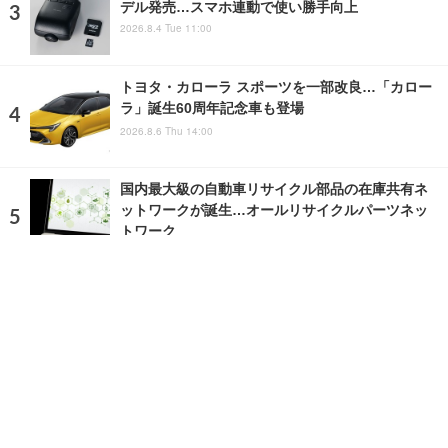
デル発売…スマホ連動で使い勝手向上
2026.8.4 Tue 11:00
トヨタ・カローラ スポーツを一部改良…「カロー
ラ」誕生60周年記念車も登場
2026.8.6 Thu 14:00
国内最大級の自動車リサイクル部品の在庫共有ネ
ットワークが誕生…オールリサイクルパーツネッ
トワーク
2023.6.9 Fri 9:20
ランキングをもっと見る
注目の話題
ショップレポート
ストップ！不具合修理＆粗悪修理
愛車 File
クルマの疑問Q＆A
自動車豆知識