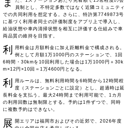
ま
た、1ステーションあたり先着順で15名程度の会
員制とし、不特定多数ではなく近隣コミュニティ
での共同利用を想定する。さらに、特許第7749873号
に基づく利用者同士の評価制度をアプリ上で導入し、
給油状態や車内清掃状態を相互に評価する仕組みで車
両品質の維持を目指す。
利
用料金は月額料金に加え距離料金で構成される。
例として月額1万1000円のステーションで、1回
6時間・30kmを10回利用した場合は1万1000円＋30k
m×12円×10回＝1万4600円となる。
利
用ルールは、無料利用時間を6時間から12時間程
度（ステーションごとに設定）とし、超過時は延
長料金を支払う。最大24時間まで利用可能で、1カ月
の利用回数は無制限とする。予約は1件ずつで、同時
に複数予約はできない。
展
開エリアは福岡市およびその近郊で、2026年度