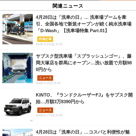
関連ニュース
4月28日は「洗車の日」… 洗車場ブームを牽
引、全国各地で新規オープンが続く純水洗車場
「D-Wash」【洗車場特集 Part.01】
特集記事
2026.4.24(金) 6:32
サブスク型洗車場「スプラッシュンゴー」、藤
岡大塚店を群馬にオープン…洗い放題で月額98
0円から
ニュース
2026.6.3(水) 9:45
KINTO、『ランドクルーザーFJ』をサブスク開
始…月額3万8390円から
ニュース
2026.5.17(日) 6:49
4月28日は「洗車の日」…コスパと利便性が魅