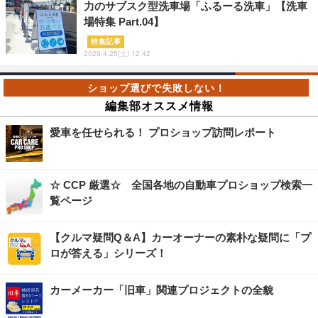
力のサブスク型洗車場「ふるーる洗車」【洗車
場特集 Part.04】
特集記事
2026.4.25(土) 12:42
編集部オススメ情報
愛車を任せられる！ プロショップ訪問レポート
☆ CCP 厳選☆ 全国各地の自動車プロショップ検索一
覧ページ
【クルマ疑問Q＆A】カーオーナーの素朴な疑問に「プ
ロが答える」シリーズ！
カーメーカー「旧車」関連プロジェクトの全貌