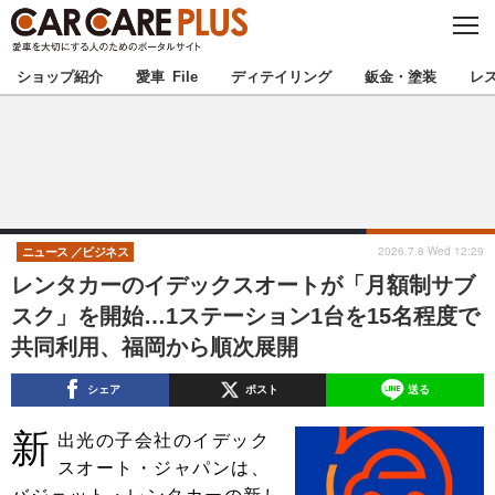
C
L
O
★カーケアプラス認定★
厳選プロショップを地域から探す
S
ショップ紹介
愛車 File
ディテイリング
鈑金・塗装
レ
E
北海道
東北
北関東
南関東
甲信越
北陸
2026.7.8 Wed 12:29
ニュース
ビジネス
レンタカーのイデックスオートが「月額制サブ
東海
関西
スク」を開始…1ステーション1台を15名程度で
共同利用、福岡から順次展開
中国
四国
シェア
ポスト
送る
九州
沖縄
新
出光の子会社のイデック
注目の記事
スオート・ジャパンは、