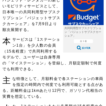
バジェット・レンタカーの新し
ショップレポート
愛車 File
ディテイリング
いモビリティサービスとして、
自動車豆知識
ストップ！不具合修理＆粗悪修理
ディテイリング
洗車
日本唯一の共同利用型サブスク
鈑金・塗装
リプション「バジェットサブス
鈑金・塗装
ヘッドライト磨き
コーティング
小キズ直し
防錆
特集記事
クカーシェア」を7月9日より
共同利用型サブスクリプショ
順次展開する。
フィルム・ラッピング
ストップ 不具合修理＆粗悪修理
カーメーカー「旧車」関連プロジェ
ショップ紹介
ン「バジェットサブスクカー
クト
シェア」
本
サービスは「1ステーショ
ショップレポート
プロショップ検索
レストア
全 1 枚
ン1台」を少人数の会員
コラム
拡大写真
カーメーカー「旧車」関連プロジ
（15名程度）で共同利用する
コラム
イベント
ェクト
モデルで、ユーザーは自身専用
インタビュー
イベント告知
イベントレポート
の「マイステーション」を登録し、月額定額制で何度
でも利用できる。
主
な特徴として、月額料金で各ステーションの車両
を指定の時間内で何度でも利用可能とする点があ
る。距離料金は1kmあたり12円で、ガソリン代相当の
実費を想定している。