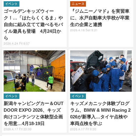
イベント
ニュース
ゴールデンキッズウィー
『ジムニーノマド』を実習車
ク！…「はたらくくるま」や
に、水戸自動車大学校が卒業
自由に組み立てて遊べるモバ
生の企業と連携
2026.4.18 Sat 5:21
イル遊具も登場 4月24日か
ら
2026.4.24 Fri 9:57
イベント
イベント
新潟キャンピングカー＆OUT
キッズメカニック体験プログ
DOOR EXPO 2026、キッズ
ラム、BMW & MINI Racing 2
向けコンテンツと体験型企画
026が新導入…タイヤ点検や
を用意…4月18‐19日
車両点検を学ぶ
2026.4.17 Fri 20:00
2026.4.17 Fri 9:00