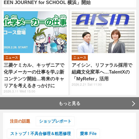
EEN JOURNEY for SCHOOL 横浜」開始
ニュース
ニュース
三菱ケミカル、キッザニアで
アイシン、リファラル採用で
化学メーカーの仕事を学ぶ新
組織文化変革へ…TalentXの
コンテンツ開始…将来のキャ
「MyRefer」活用
2026.2.21 Sat 11:00
リアを考えるきっかけに
2026.3.11 Wed 15:00
もっと見る
注目の話題
ショップレポート
ストップ！不具合修理＆粗悪修理
愛車 File