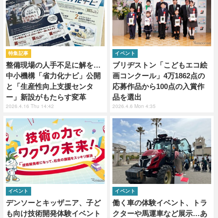
特集記事
イベント
整備現場の人手不足に解を…
ブリヂストン「こどもエコ絵
中小機構「省力化ナビ」公開
画コンクール」4万1862点の
と「生産性向上支援センタ
応募作品から100点の入賞作
ー」新設がもたらす変革
品を選出
2026.4.16 Thu 14:42
2026.4.6 Mon 4:35
イベント
イベント
デンソーとキッザニア、子ど
働く車の体験イベント、トラ
も向け技術開発体験イベント
クターや馬運車など展示…あ