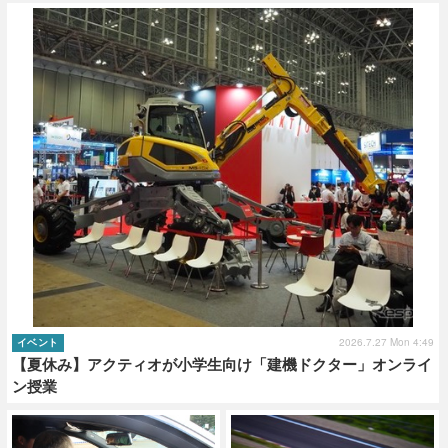
ショップレポート
愛車 File
ディテイリング
自動車豆知識
ストップ！不具合修理＆粗悪修理
ディテイリング
洗車
鈑金・塗装
鈑金・塗装
ヘッドライト磨き
コーティング
小キズ直し
防錆
特集記事
フィルム・ラッピング
ストップ 不具合修理＆粗悪修理
カーメーカー「旧車」関連プロジェ
ショップ紹介
クト
ショップレポート
プロショップ検索
レストア
コラム
カーメーカー「旧車」関連プロジ
コラム
イベント
ェクト
インタビュー
イベント告知
イベントレポート
2026.7.27 Mon 4:49
イベント
【夏休み】アクティオが小学生向け「建機ドクター」オンライ
ン授業