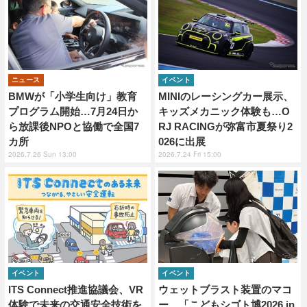
ニュース
イベント
BMWが「小学生向け」教育
MINIのレーシングカー展示、
プログラム開始…7月24日か
キッズメカニック体験も…O
ら放課後NPOと協働で全国7
RJ RACINGが弥富市夏祭り2
カ所
026に出展
2026.7.26 Sun 13:00
2026.7.24 Fri 15:00
イベント
イベント
ITS Connect推進協議会、VR
ウェットブラスト装置のマコ
体験で未来の交通安全技術を
ー、「こどもシゴト博2026 in