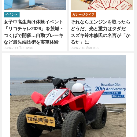
イベント
ガレージライフ
女子中高生向け体験イベント
それならエンジンを取ったら
「リコチャレ2026」を茨城・
どうだ、光と重力はタダだ…
つくばで開催…自動ブレーキ
スズキ鈴木修氏の名言が「か
など最先端技術を実車体験
るた」に
2026.7.14 Tue 12:00
2026.7.12 Sun 9:00