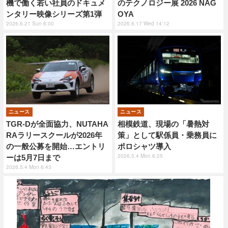
機で働く若い社員のドキュメ
のテクノロジー展 2026 NAG
ンタリー映像シリーズ第1弾
OYA
2026.6.21 Sun 6:00
2026.6.17 Wed 14:12
ニュース
ニュース
TGR-Dが全面協力、NUTAHA
相模鉄道、現場の「暑熱対
RAラリースクールが2026年
策」として駅係員・乗務員に
の一般公募を開始…エントリ
ポロシャツ導入
2026.5.4 Mon 6:25
ーは5月7日まで
2026.5.4 Mon 6:43