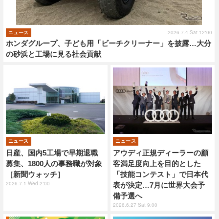
2026.7.4 Sat 12:00
ニュース
ホンダグループ、子ども用「ビーチクリーナー」を披露…大分
の砂浜と工場に見る社会貢献
ニュース
ニュース
日産、国内5工場で早期退職
アウディ正規ディーラーの顧
募集、1800人の事務職が対象
客満足度向上を目的とした
［新聞ウォッチ］
「技能コンテスト」で日本代
2026.7.1 Wed 2:00
表が決定…7月に世界大会予
備予選へ
2026.6.27 Sat 9:00