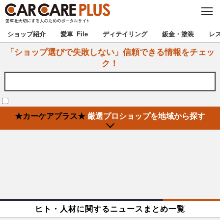
C
L
O
★カーケアプラス認定★
厳選プロショップを地域から探す
S
ショップ紹介
愛車 File
ディテイリング
鈑金・塗装
レ
E
「ショップ選びで失敗しない」信頼できる情報をチェッ
北海道
東北
ク！
北関東
南関東
甲信越
北陸
★カーケアプラス★
厳選プロショップを地域から探す
東海
関西
中国
四国
九州
沖縄
注目の記事
ヒト・人材に関するニュースまとめ一覧