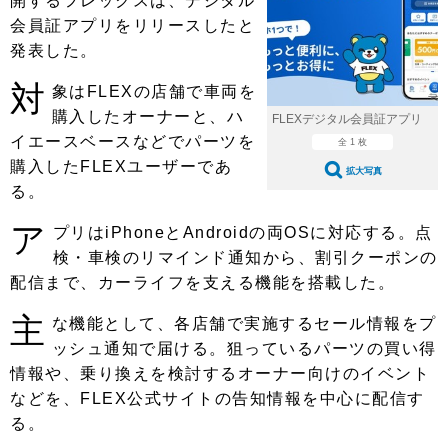
開するフレックスは、デジタル
ショップレポート
愛車 File
ディテイリング
会員証アプリをリリースしたと
自動車豆知識
ストップ！不具合修理＆粗悪修理
ディテイリング
洗車
発表した。
鈑金・塗装
鈑金・塗装
対
ヘッドライト磨き
コーティング
小キズ直し
防錆
象はFLEXの店舗で車両を
特集記事
購入したオーナーと、ハ
FLEXデジタル会員証アプリ
フィルム・ラッピング
ストップ 不具合修理＆粗悪修理
カーメーカー「旧車」関連プロジェ
ショップ紹介
イエースベースなどでパーツを
全 1 枚
クト
購入したFLEXユーザーであ
ショップレポート
プロショップ検索
拡大写真
レストア
る。
コラム
カーメーカー「旧車」関連プロジ
コラム
イベント
ア
プリはiPhoneとAndroidの両OSに対応する。点
ェクト
インタビュー
検・車検のリマインド通知から、割引クーポンの
イベント告知
イベントレポート
配信まで、カーライフを支える機能を搭載した。
主
な機能として、各店舗で実施するセール情報をプ
ッシュ通知で届ける。狙っているパーツの買い得
情報や、乗り換えを検討するオーナー向けのイベント
などを、FLEX公式サイトの告知情報を中心に配信す
る。