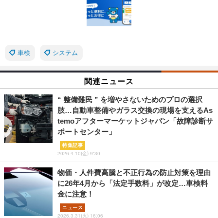
車検
システム
関連ニュース
“ 整備難民 ” を増やさないためのプロの選択
肢…自動車整備やガラス交換の現場を支えるAs
temoアフターマーケットジャパン「故障診断サ
ポートセンター」
特集記事
2026.4.10(金) 9:30
物価・人件費高騰と不正行為の防止対策を理由
に26年4月から「法定手数料」が改定…車検料
金に注意！
ニュース
2026.3.31(火) 16:06