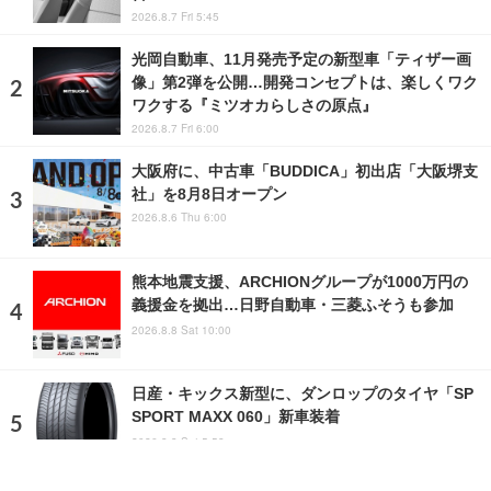
2026.8.7 Fri 5:45
光岡自動車、11月発売予定の新型車「ティザー画
像」第2弾を公開…開発コンセプトは、楽しくワク
ワクする『ミツオカらしさの原点』
2026.8.7 Fri 6:00
大阪府に、中古車「BUDDICA」初出店「大阪堺支
社」を8月8日オープン
2026.8.6 Thu 6:00
熊本地震支援、ARCHIONグループが1000万円の
義援金を拠出…日野自動車・三菱ふそうも参加
2026.8.8 Sat 10:00
日産・キックス新型に、ダンロップのタイヤ「SP
SPORT MAXX 060」新車装着
2026.8.8 Sat 5:58