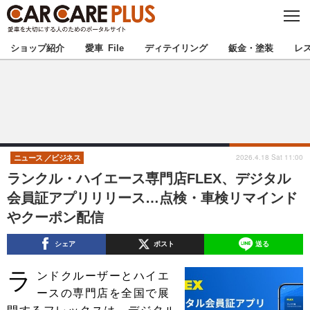
C
L
O
★カーケアプラス認定★
厳選プロショップを地域から探す
S
ショップ紹介
愛車 File
ディテイリング
鈑金・塗装
レ
E
北海道
東北
北関東
南関東
甲信越
北陸
2026.4.18 Sat 11:00
ニュース
ビジネス
ランクル・ハイエース専門店FLEX、デジタル
東海
関西
会員証アプリリリース…点検・車検リマインド
やクーポン配信
中国
四国
シェア
ポスト
送る
九州
沖縄
ラ
ンドクルーザーとハイエ
注目の記事
ースの専門店を全国で展