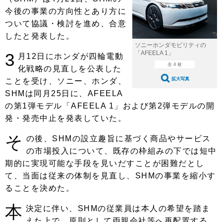
ショップレポート
愛車 File
ディテイリング
今後の事業の方向性とあり方に
自動車豆知識
ストップ！不具合修理＆粗悪修理
ついて協議・検討を進め、合意
ディテイリング
洗車
鈑金・塗装
したと発表した。
鈑金・塗装
ヘッドライト磨き
コーティング
小キズ直し
防錆
特集記事
ソニーホンダモビリティの
「AFEELA 1」
3
月12日にホンダが四輪電動
フィルム・ラッピング
ストップ 不具合修理＆粗悪修理
カーメーカー「旧車」関連プロジェ
全 4 枚
ショップ紹介
化戦略の見直しを公表した
クト
拡大写真
ことを受け、ソニー、ホンダ、
ショップレポート
プロショップ検索
レストア
SHMは同月25日に、AFEELA
コラム
の第1弾モデル「AFEELA 1」および第2弾モデルの開
カーメーカー「旧車」関連プロジ
コラム
イベント
ェクト
発・発売中止を発表していた。
インタビュー
イベント告知
イベントレポート
そ
の後、SHMの設立趣旨に基づく商品やサービス
の市場投入について、既存の枠組みの下では短中
期的に実現可能な手段を見いだすことが困難だとし
て、当面は従来の体制を見直し、SHMの事業を縮小す
ることを決めた。
本
決定に伴い、SHMの従業員は本人の希望を踏ま
えた上で、原則として両親会社等へ再配置する。