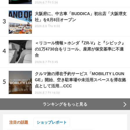
2026.8.7 Fri 5:56
大阪府に、中古車「BUDDICA」初出店「大阪堺支
社」を8月8日オープン
2026.8.6 Thu 6:00
＜リコール情報＞ホンダ『ZR-V』と『シビック』
の1万4730台をリコール、座席が保安基準に不適
合
2026.8.7 Fri 5:45
クルマ旅の滞在予約サービス「MOBILITY LOUN
GE」開始、空き駐車場や未活用スペースを滞在拠
点として活用…CCC
2026.8.7 Fri 16:00
ランキングをもっと見る
注目の話題
ショップレポート