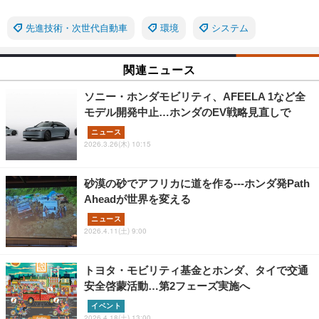
先進技術・次世代自動車
環境
システム
関連ニュース
ソニー・ホンダモビリティ、AFEELA 1など全
モデル開発中止…ホンダのEV戦略見直しで
ニュース
2026.3.26(木) 10:15
砂漠の砂でアフリカに道を作る---ホンダ発Path
Aheadが世界を変える
ニュース
2026.4.11(土) 9:00
トヨタ・モビリティ基金とホンダ、タイで交通
安全啓蒙活動…第2フェーズ実施へ
イベント
2026.4.18(土) 13:00