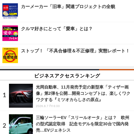
カーメーカー「旧車」関連プロジェクトの全貌
クルマ好きにとって「愛車」とは？
ストップ！ 「不具合修理＆不正修理」実態レポート！
ビジネスアクセスランキング
光岡自動車、11月発売予定の新型車「ティザー画
像」第2弾を公開…開発コンセプトは、楽しくワク
ワクする『ミツオカらしさの原点』
2026.8.7 Fri 6:00
三輪ソーラーEV「スリールオータ」とは？ 欧州
の型式認定取得 記念モデルを限定30台で国内発
売…EVジェネシス