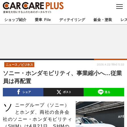
C
L
O
★カーケアプラス認定★
厳選プロショップを地域から探す
S
ショップ紹介
愛車 File
ディテイリング
鈑金・塗装
レ
E
北海道
東北
北関東
南関東
甲信越
北陸
2026.4.22 Wed 5:32
ニュース
ビジネス
ソニー・ホンダモビリティ、事業縮小へ…従業
東海
関西
員は再配置
中国
四国
シェア
ポスト
送る
ソ
九州
沖縄
ニーグループ（ソニー）
とホンダ、両社の合弁会
注目の記事
社のソニー・ホンダモビリティ
（SHM）は4月21日、SHMの