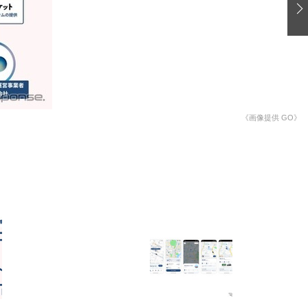
愛車 File
ストップ！不具合修理＆粗悪修理
洗車
コーティング
防錆
《画像提供 GO》
ーメーカー「旧車」関連プロジェクト
プロショップ検索
コラム
イベントレポート