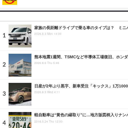
家族の長距離ドライブで乗る車のタイプは？ ミニ
2026.8.3 Mon 14:00
熊本地震1週間、TSMCなど半導体工場復旧、ホンダ
2026.8.6 Thu 5:46
日産が2年ぶり黒字、新車受注「キックス」1万100
2026.8.5 Wed 4:11
軽自動車は“黄色の縁取り”に…地方版図柄入りナン
2018.5.24 Thu 12:00