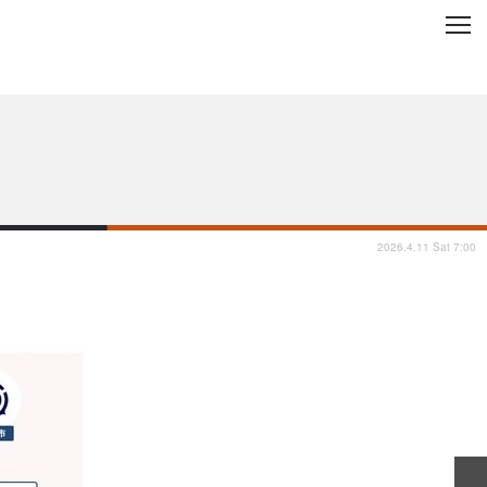
C
L
O
ップを地域から探す
S
E
2026.4.11 Sat 7:00