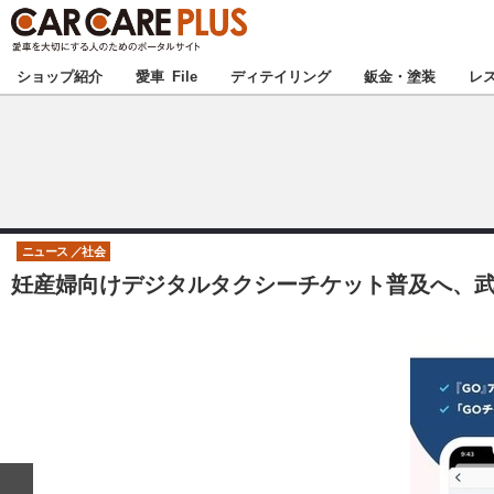
★カーケアプラス
ショップ紹介
愛車 File
ディテイリング
鈑金・塗装
レ
北海道
北関東
ニュース
社会
妊産婦向けデジタルタクシーチケット普及へ、武
甲信越
東海
中国
九州