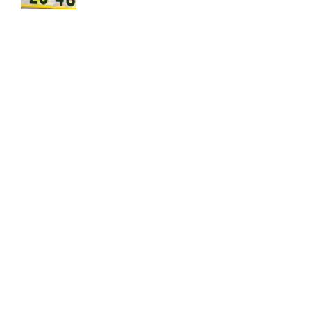
ラグビーW杯に続く特別仕様のナンバープレートが
2017.11.7 Tue 20:00
注目の話題
ショップレポート
ストップ！不具合修理＆粗悪修
ホーム
›
ニュース
›
社会
›
記事
›
写真・画像
home