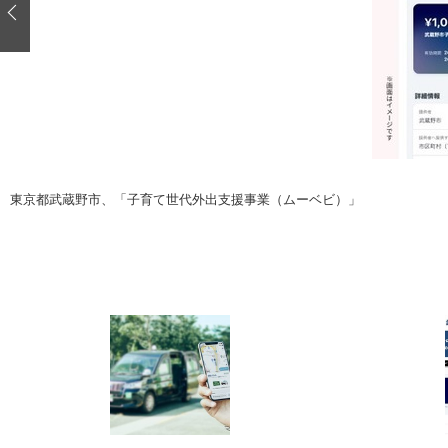
注目の記事
ショップレポート
ディテイリング
自動車豆知識
ディテイリング
鈑金・塗装
鈑金・塗装
ヘッドライト磨き
小キズ直し
特集記事
フィルム・ラッピング
ストップ 不具合修理＆粗悪修理
ショップ紹介
東京都武蔵野市、「子育て世代外出支援事業（ムーベビ）」
コラム
ショップレポート
レストア
カーメーカー「旧車」関連プロジェク
イベント
インタビュー
イベント告知