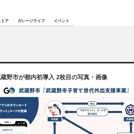
認定★
厳選プロショ
ストア
ガレージライフ
イベント
東北
南関東
蔵野市が都内初導入 2枚目の写真・画像
北陸
関西
四国
沖縄