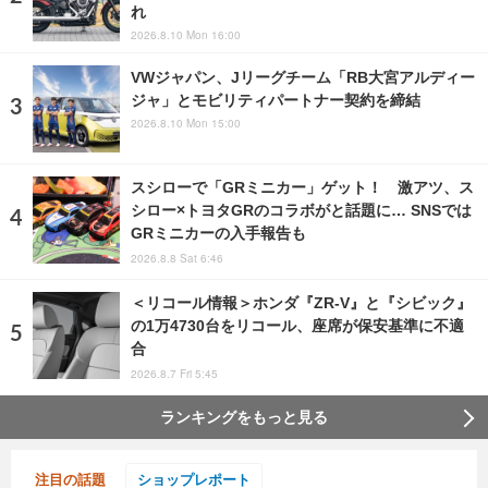
れ
2026.8.10 Mon 16:00
VWジャパン、Jリーグチーム「RB大宮アルディー
ジャ」とモビリティパートナー契約を締結
2026.8.10 Mon 15:00
スシローで「GRミニカー」ゲット！ 激アツ、ス
シロー×トヨタGRのコラボがと話題に… SNSでは
GRミニカーの入手報告も
2026.8.8 Sat 6:46
＜リコール情報＞ホンダ『ZR-V』と『シビック』
の1万4730台をリコール、座席が保安基準に不適
合
2026.8.7 Fri 5:45
ランキングをもっと見る
注目の話題
ショップレポート