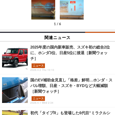
1
/
6
関連ニュース
2025年度の国内新車販売、スズキ初の総合2位
に、ホンダ3位、日産5位に後退［新聞ウォッ
チ］
ニュース
2026.4.2 Thu 10:10
国のEV補助金見直し「格差」鮮明…ホンダ・ス
バル増額、日産・スズキ・BYDなど大幅減額
［新聞ウォッチ］
ニュース
2026.4.1 Wed 2:34
初代「タイプR」も登場した6代目“ミラクルシ