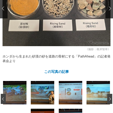
ショップレポート
愛車 File
ディテイリング
自動車豆知識
ストップ！不具合修理＆粗悪修理
ディテイリング
洗車
鈑金・塗装
鈑金・塗装
ヘッドライト磨き
コーティング
小キズ直し
防錆
特集記事
フィルム・ラッピング
ストップ 不具合修理＆粗悪修理
カーメーカー「旧車」関連プロジェ
ショップ紹介
クト
ショップレポート
プロショップ検索
レストア
コラム
《撮影：根岸智幸》
カーメーカー「旧車」関連プロジ
コラム
イベント
ホンダから生まれた砂漠の砂を道路の骨材にする「PathAhead」の記者発
ェクト
表会より
インタビュー
イベント告知
イベントレポート
この写真の記事
‹