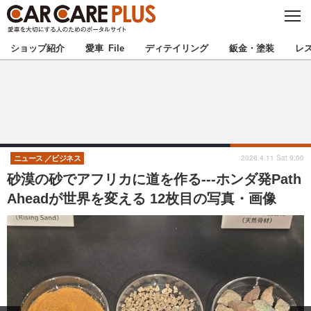
C
L
O
★カーケアプラス認定★
厳選プロショップを地域から探す
S
ショップ紹介
愛車 File
ディテイリング
鈑金・塗装
レ
E
北海道
東北
北関東
南関東
甲信越
北陸
2026.4.11 Sat 9:00
ニュース
ビジネス
砂漠の砂でアフリカに道を作る---ホンダ発Path
東海
関西
Aheadが世界を変える 12枚目の写真・画像
中国
四国
九州
沖縄
注目の記事