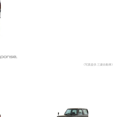
愛車 File
ストップ！不具合修理＆粗悪修理
洗車
コーティング
防錆
ーメーカー「旧車」関連プロジェクト
プロショップ検索
《写真提供 三菱自動車》
コラム
イベントレポート