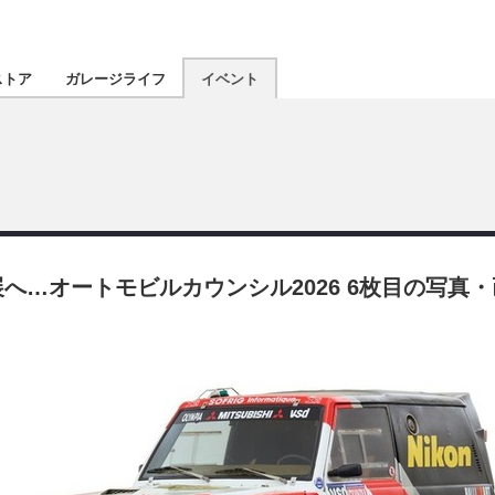
認定★
厳選プロショ
ストア
ガレージライフ
イベント
東北
南関東
北陸
へ…オートモビルカウンシル2026 6枚目の写真
関西
四国
沖縄