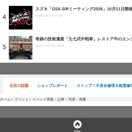
スズキ「GSX-S/Rミーティング2026」10月11
2026.8.8 Sat 11:00
奇跡の技術遺産「九七式中戦車」レストア中のエンジ
2026.4.30 Thu 19:44
注目の話題
ショップレポート
ストップ！不具合修理＆粗悪修
ホーム
›
イベント
›
イベント情報
›
記事
›
写真・画像
home