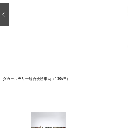
注目の記事
ショップレポート
ディテイリング
自動車豆知識
ディテイリング
鈑金・塗装
鈑金・塗装
ヘッドライト磨き
小キズ直し
特集記事
フィルム・ラッピング
ストップ 不具合修理＆粗悪修理
ショップ紹介
コラム
ショップレポート
レストア
カーメーカー「旧車」関連プロジェク
イベント
ダカールラリー総合優勝車両（1985年）
インタビュー
イベント告知