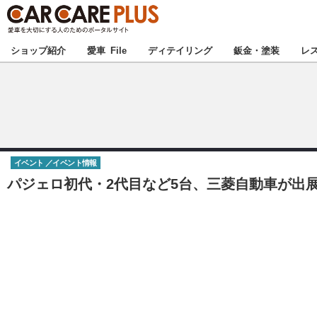
★カーケアプラス
ショップ紹介
愛車 File
ディテイリング
鈑金・塗装
レ
北海道
北関東
イベント
イベント情報
甲信越
パジェロ初代・2代目など5台、三菱自動車が出展
東海
中国
九州