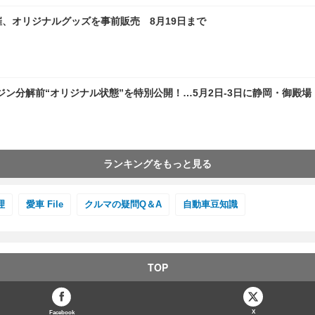
日開催、オリジナルグッズを事前販売 8月19日まで
ン分解前“オリジナル状態”を特別公開！…5月2日-3日に静岡・御殿場
ランキングをもっと見る
理
愛車 File
クルマの疑問Q＆A
自動車豆知識
TOP
X
Facebook