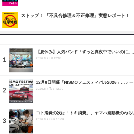
ストップ！ 「不具合修理＆不正修理」実態レポート！
【夏休み】人気バンド「ずっと真夜中でいいのに。」デ
2026.8.7 Fri 12:00
12月6日開催「NISMOフェスティバル2026」…テー
2026.8.4 Tue 12:00
コト消費の次は「トキ消費」、ヤマハ発動機のねらい
2026.8.9 Sun 18:00