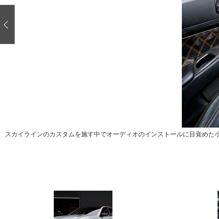
注目の記事
ショップレポート
ディテイリング
自動車豆知識
ディテイリング
鈑金・塗装
鈑金・塗装
ヘッドライト磨き
小キズ直し
特集記事
フィルム・ラッピング
ストップ 不具合修理＆粗悪修理
ショップ紹介
コラム
ショップレポート
レストア
カーメーカー「旧車」関連プロジェク
イベント
スカイラインのカスタムを施す中でオーディオのインストールに目覚めた
インタビュー
イベント告知