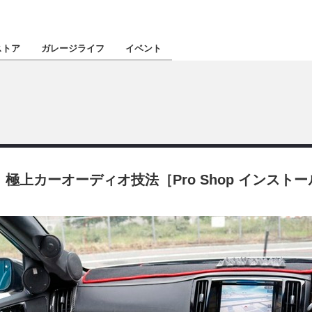
認定★
厳選プロショ
ストア
ガレージライフ
イベント
東北
南関東
上カーオーディオ技法［Pro Shop インスト
北陸
関西
四国
沖縄