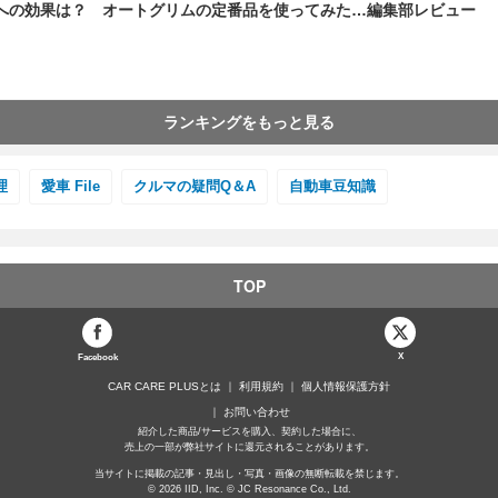
への効果は？ オートグリムの定番品を使ってみた…編集部レビュー
ランキングをもっと見る
理
愛車 File
クルマの疑問Q＆A
自動車豆知識
TOP
X
Facebook
CAR CARE PLUSとは
利用規約
個人情報保護方針
お問い合わせ
紹介した商品/サービスを購入、契約した場合に、
売上の一部が弊社サイトに還元されることがあります。
当サイトに掲載の記事・見出し・写真・画像の無断転載を禁じます。
© 2026 IID, Inc. © JC Resonance Co., Ltd.