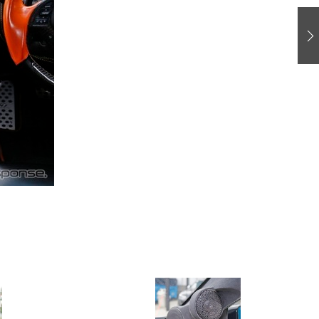
愛車 File
ストップ！不具合修理＆粗悪修理
洗車
コーティング
防錆
ーメーカー「旧車」関連プロジェクト
プロショップ検索
コラム
イベントレポート