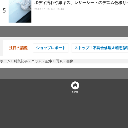
ボディ汚れや線キズ、レザーシートのデニム色移り
2023.10.10 Tue 10:48
注目の話題
ショップレポート
ストップ！不具合修理＆粗悪修
ホーム
›
特集記事
›
コラム
›
記事
›
写真・画像
home