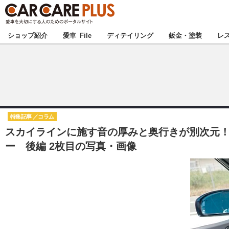
★カーケアプラス
ショップ紹介
愛車 File
ディテイリング
鈑金・塗装
レ
北海道
北関東
特集記事
コラム
スカイラインに施す音の厚みと奥行きが別次元！ 極
甲信越
ー 後編 2枚目の写真・画像
東海
中国
九州