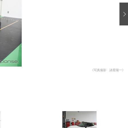
愛車 File
ストップ！不具合修理＆粗悪修理
洗車
コーティング
防錆
ーメーカー「旧車」関連プロジェクト
プロショップ検索
《写真撮影 諸星陽一》
コラム
イベントレポート