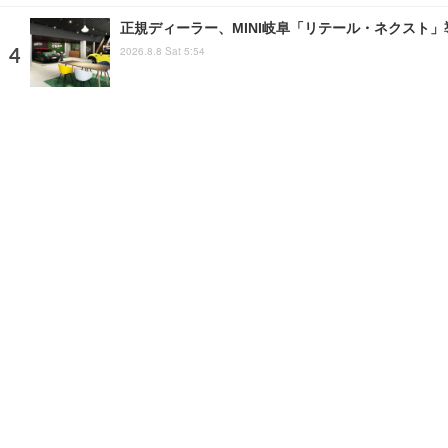
正規ディーラー、MINI岐阜「リテール・ネクスト
2026.8.8 Sat 5:54
ホンダアクセス、「ドライブレコーダー」の新モデ
2026.8.4 Tue 11:00
注目の話題
ショップレポート
ストップ！不具合修理＆粗悪修
ホーム
›
ニュース
›
ビジネス
›
記事
›
写真・画像
home