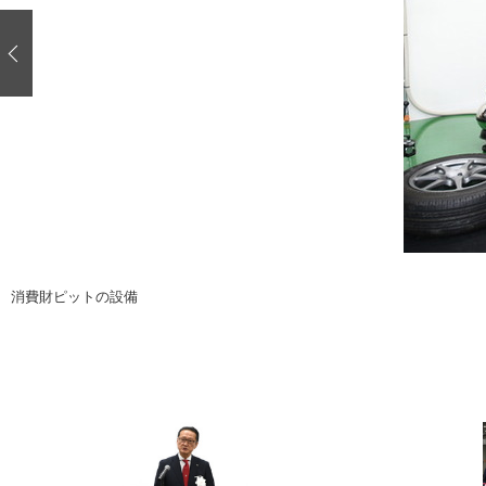
注目の記事
ショップレポート
ディテイリング
自動車豆知識
ディテイリング
鈑金・塗装
鈑金・塗装
ヘッドライト磨き
小キズ直し
特集記事
フィルム・ラッピング
ストップ 不具合修理＆粗悪修理
ショップ紹介
コラム
ショップレポート
レストア
カーメーカー「旧車」関連プロジェク
イベント
消費財ピットの設備
インタビュー
イベント告知