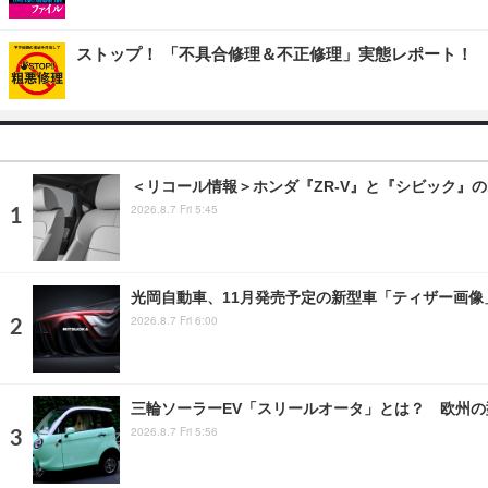
ストップ！ 「不具合修理＆不正修理」実態レポート！
＜リコール情報＞ホンダ『ZR-V』と『シビック』の
2026.8.7 Fri 5:45
光岡自動車、11月発売予定の新型車「ティザー画
2026.8.7 Fri 6:00
三輪ソーラーEV「スリールオータ」とは？ 欧州の
2026.8.7 Fri 5:56