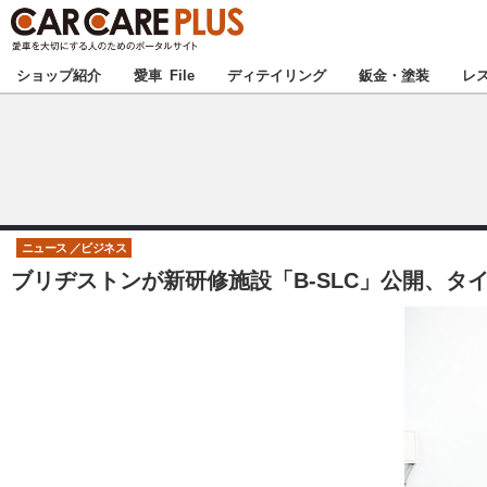
★カーケアプラス
ショップ紹介
愛車 File
ディテイリング
鈑金・塗装
レ
北海道
北関東
ニュース
ビジネス
ブリヂストンが新研修施設「B-SLC」公開、タ
甲信越
東海
中国
九州