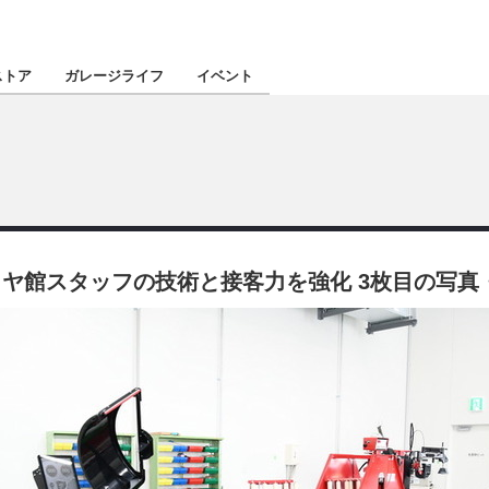
認定★
厳選プロショ
ストア
ガレージライフ
イベント
東北
南関東
イヤ館スタッフの技術と接客力を強化 3枚目の写真
北陸
関西
四国
沖縄