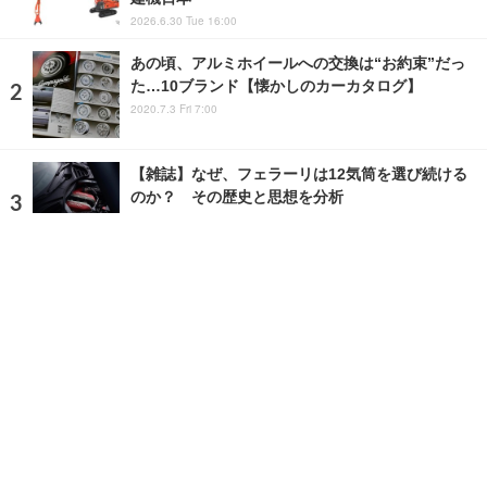
2026.6.30 Tue 16:00
あの頃、アルミホイールへの交換は“お約束”だっ
た…10ブランド【懐かしのカーカタログ】
2020.7.3 Fri 7:00
【雑誌】なぜ、フェラーリは12気筒を選び続ける
のか？ その歴史と思想を分析
2026.8.6 Thu 19:00
ランキングをもっと見る
注目の話題
ショップレポート
ストップ！不具合修理＆粗悪修理
愛車 File
クルマの疑問Q＆A
自動車豆知識
ホーム
›
ガレージライフ
›
ホビー
›
記事
›
写真・画像