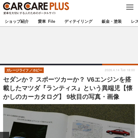
C
L
O
★カーケアプラス認定★
厳選プロショップを地域から探す
S
ショップ紹介
愛車 File
ディテイリング
鈑金・塗装
レ
E
北海道
東北
北関東
南関東
甲信越
北陸
2026.4.14 Tue 18:00
ガレージライフ
ホビー
セダンか？ スポーツカーか？ V6エンジンを搭
東海
関西
載したマツダ『ランティス』という異端児【懐
かしのカーカタログ】 9枚目の写真・画像
中国
四国
九州
沖縄
注目の記事