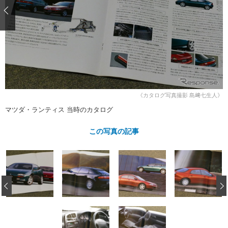
ショップレポート
愛車 File
ディテイリング
自動車豆知識
ストップ！不具合修理＆粗悪修理
ディテイリング
洗車
鈑金・塗装
鈑金・塗装
ヘッドライト磨き
コーティング
小キズ直し
防錆
特集記事
フィルム・ラッピング
ストップ 不具合修理＆粗悪修理
カーメーカー「旧車」関連プロジェ
ショップ紹介
クト
ショップレポート
プロショップ検索
レストア
《カタログ写真撮影 島﨑七生人》
コラム
マツダ・ランティス 当時のカタログ
カーメーカー「旧車」関連プロジ
コラム
イベント
ェクト
インタビュー
この写真の記事
イベント告知
イベントレポート
‹