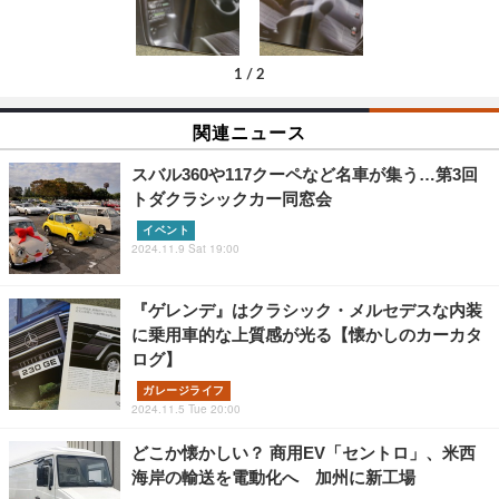
1
/
2
関連ニュース
スバル360や117クーペなど名車が集う…第3回
トダクラシックカー同窓会
イベント
2024.11.9 Sat 19:00
『ゲレンデ』はクラシック・メルセデスな内装
に乗用車的な上質感が光る【懐かしのカーカタ
ログ】
ガレージライフ
2024.11.5 Tue 20:00
どこか懐かしい？ 商用EV「セントロ」、米西
海岸の輸送を電動化へ 加州に新工場