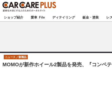
★カーケアプラス
ショップ紹介
愛車 File
ディテイリング
鈑金・塗装
レ
北海道
北関東
ニュース
新製品
MOMOが新作ホイール2製品を発売、『コンペティ
甲信越
東海
中国
九州