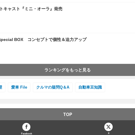
化、オットキャスト『ミニ・オーラ』発売
pecial BOX コンセプトで個性＆迫力アップ
ランキングをもっと見る
理
愛車 File
クルマの疑問Q＆A
自動車豆知識
TOP
X
Facebook