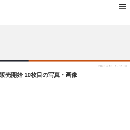
C
L
O
ップを地域から探す
S
E
2026.4.16 Thu 11:00
販売開始 10枚目の写真・画像