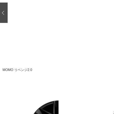
注目の記事
ショップレポート
ディテイリング
自動車豆知識
ディテイリング
鈑金・塗装
鈑金・塗装
ヘッドライト磨き
小キズ直し
特集記事
フィルム・ラッピング
ストップ 不具合修理＆粗悪修理
ショップ紹介
コラム
ショップレポート
レストア
カーメーカー「旧車」関連プロジェク
イベント
MOMO リベンジ2.0
インタビュー
イベント告知