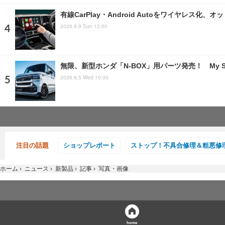
有線CarPlay・Android Autoをワイヤレス
2026.8.9 Sun 12:00
無限、新型ホンダ「N-BOX」用パーツ発売！ My S
2026.8.5 Wed 10:00
注目の話題
ショップレポート
ストップ！不具合修理＆粗悪修
ホーム
›
ニュース
›
新製品
›
記事
›
写真・画像
home