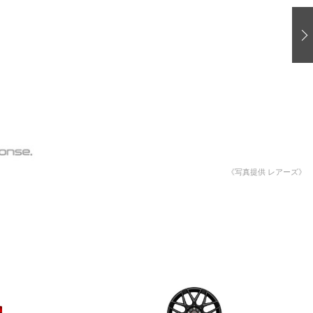
愛車 File
ストップ！不具合修理＆粗悪修理
洗車
コーティング
防錆
ーメーカー「旧車」関連プロジェクト
プロショップ検索
《写真提供 レアーズ》
コラム
イベントレポート