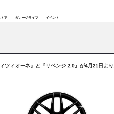
認定★
厳選プロショ
ストア
ガレージライフ
イベント
東北
南関東
ツィオーネ』と『リベンジ 2.0』が4月21日より
北陸
関西
四国
沖縄