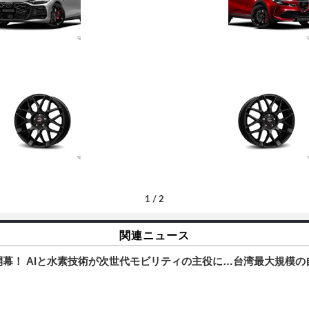
1
/
2
関連ニュース
Shows」が開幕！ AIと水素技術が次世代モビリティの主役に…台湾最大規