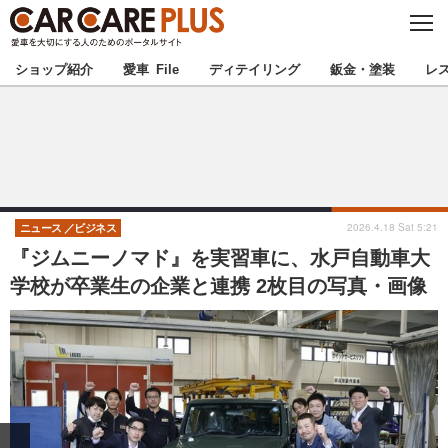
C
L
O
★カーケアプラス認定★
厳選プロショップを地域から探す
S
ショップ紹介
愛車 File
ディテイリング
鈑金・塗装
レ
E
北海道
東北
北関東
南関東
甲信越
北陸
2026.4.18 Sat 5:21
ニュース
ビジネス
『ジムニーノマド』を実習車に、水戸自動車大
東海
関西
学校が卒業生の企業と連携 2枚目の写真・画像
中国
四国
九州
沖縄
注目の記事