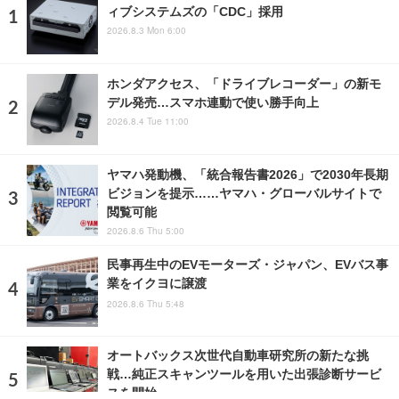
ィブシステムズの「CDC」採用
2026.8.3 Mon 6:00
ホンダアクセス、「ドライブレコーダー」の新モ
デル発売…スマホ連動で使い勝手向上
2026.8.4 Tue 11:00
ヤマハ発動機、「統合報告書2026」で2030年長期
ビジョンを提示……ヤマハ・グローバルサイトで
閲覧可能
2026.8.6 Thu 5:00
民事再生中のEVモーターズ・ジャパン、EVバス事
業をイクヨに譲渡
2026.8.6 Thu 5:48
オートバックス次世代自動車研究所の新たな挑
戦…純正スキャンツールを用いた出張診断サービ
スを開始