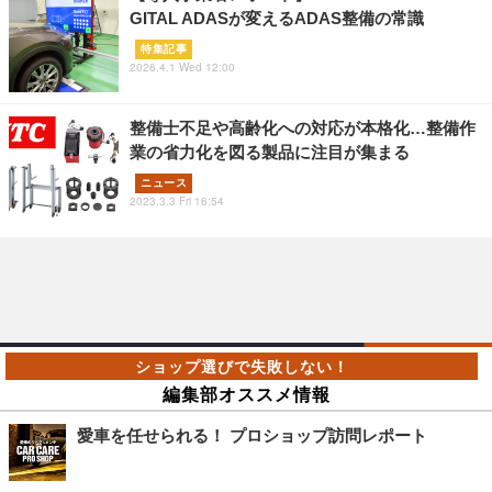
GITAL ADASが変えるADAS整備の常識
特集記事
2026.4.1 Wed 12:00
整備士不足や高齢化への対応が本格化…整備作
業の省力化を図る製品に注目が集まる
ニュース
2023.3.3 Fri 16:54
編集部オススメ情報
愛車を任せられる！ プロショップ訪問レポート