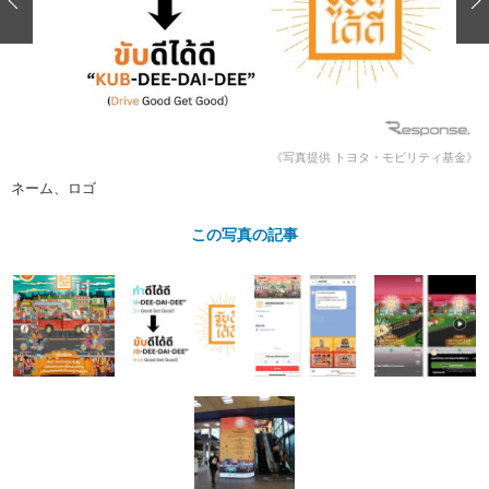
ショップレポート
愛車 File
ディテイリング
自動車豆知識
ストップ！不具合修理＆粗悪修理
ディテイリング
洗車
鈑金・塗装
鈑金・塗装
ヘッドライト磨き
コーティング
小キズ直し
防錆
特集記事
フィルム・ラッピング
ストップ 不具合修理＆粗悪修理
カーメーカー「旧車」関連プロジェ
ショップ紹介
《写真提供 トヨタ・モビリティ基金》
クト
ネーム、ロゴ
ショップレポート
プロショップ検索
レストア
コラム
この写真の記事
カーメーカー「旧車」関連プロジ
コラム
イベント
ェクト
インタビュー
イベント告知
イベントレポート