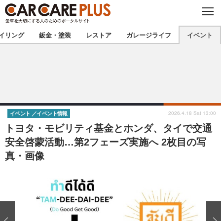
C
L
O
★カーケアプラス認定★
厳選プロショップを地域から探す
S
イリング
鈑金・塗装
レストア
ガレージライフ
イベント
E
北海道
東北
北関東
南関東
甲信越
北陸
2026.4.18 Sat 13:00
イベント
イベント情報
トヨタ・モビリティ基金とホンダ、タイで交通
東海
関西
安全啓蒙活動…第2フェーズ実施へ 2枚目の写
真・画像
中国
四国
九州
沖縄
注目の記事