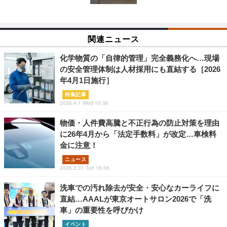
関連ニュース
化学物質の「自律的管理」完全義務化へ…現場
の安全管理体制は人材採用にも直結する［2026
年4月1日施行］
特集記事
2026.4.1 Wed 10:36
物価・人件費高騰と不正行為の防止対策を理由
に26年4月から「法定手数料」が改定…車検料
金に注意！
ニュース
2026.3.31 Tue 16:06
洗車での汚れ除去が安全・安心なカーライフに
直結…AAALが東京オートサロン2026で「洗
車」の重要性を呼びかけ
イベント