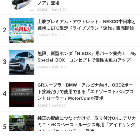
ノア』登場
2026.8.4 Tue 13:00
土岐プレミアム・アウトレット、NEXCO中日本と
連携…ETC限定ドライブプラン「速旅」販売開始
2026.8.6 Thu 11:00
無限、新型ホンダ「N-BOX」用パーツ発売！ My
Special BOX コンセプトで個性＆迫力アップ
2026.8.5 Wed 10:00
GRスープラ・BMW・アルピナ向け、OBD2ポー
ト接続だけで使用できる「エキゾーストバルブコ
ントローラー」MotorComが登場
2026.8.5 Wed 8:00
純正の配線につなぐだけで、取り付けOK…デリカ
ミニ・eKスペース・ルークス専用「アイドリング
ストップキャンセラー」発売
2026.8.6 Thu 6:28