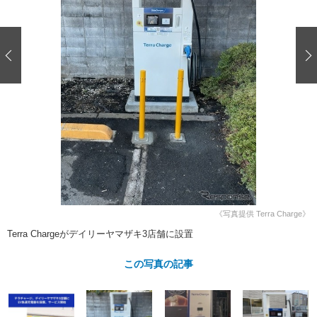
ショップレポート
愛車 File
ディテイリング
自動車豆知識
ストップ！不具合修理＆粗悪修理
ディテイリング
洗車
鈑金・塗装
鈑金・塗装
ヘッドライト磨き
コーティング
小キズ直し
防錆
特集記事
フィルム・ラッピング
ストップ 不具合修理＆粗悪修理
カーメーカー「旧車」関連プロジェ
ショップ紹介
クト
ショップレポート
プロショップ検索
レストア
コラム
カーメーカー「旧車」関連プロジ
コラム
イベント
ェクト
インタビュー
イベント告知
イベントレポート
《写真提供 Terra Charge》
Terra Chargeがデイリーヤマザキ3店舗に設置
この写真の記事