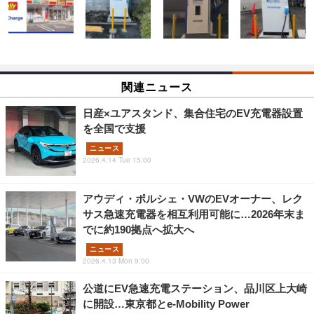
関連ニュース
日産×ユアスタンド、集合住宅のEV充電器設置
を全国で支援
ニュース
2026.4.14 Tue 15:00
アウディ・ポルシェ・VWのEVオーナー、レク
サス急速充電器を相互利用可能に…2026年末ま
でに約190拠点へ拡大へ
ニュース
2026.4.13 Mon 9:00
公道にEV急速充電ステーション、品川区上大崎
に開設…東京都とe-Mobility Power