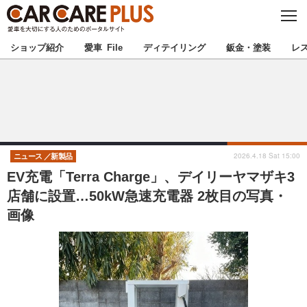
C
L
O
★カーケアプラス認定★
厳選プロショップを地域から探す
S
ショップ紹介
愛車 File
ディテイリング
鈑金・塗装
レ
E
北海道
東北
北関東
南関東
甲信越
北陸
2026.4.18 Sat 15:00
ニュース
新製品
EV充電「Terra Charge」、デイリーヤマザキ3
東海
関西
店舗に設置…50kW急速充電器 2枚目の写真・
画像
中国
四国
九州
沖縄
注目の記事