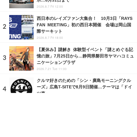
2026.8.7 Fri 12:00
西日本のレイズファン大集合！ 10月3日「RAYS
FAN MEETING」初の西日本開催 会場は岡山国
際サーキット
2026.8.7 Fri 18:00
【夏休み】謎解き 体験型イベント「謎とめぐる記
憶の旅」7月25日から…静岡県磐田市ヤマハコミュ
ニケーションプラザ
2026.7.21 Tue 11:00
クルマ好きのための「シン・廣島モーニングクル
ーズ」広島T-SITEで8月9日開催…テーマは「ドイ
ツ車」
2026.8.6 Thu 10:00
ランキングをもっと見る
注目の話題
ショップレポート