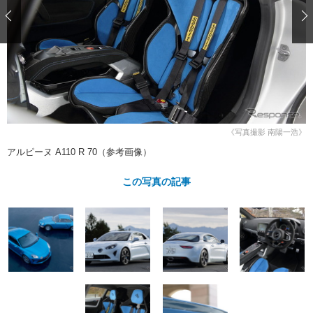
ショップレポート
愛車 File
ディテイリング
自動車豆知識
ストップ！不具合修理＆粗悪修理
ディテイリング
洗車
鈑金・塗装
鈑金・塗装
ヘッドライト磨き
コーティング
小キズ直し
防錆
特集記事
フィルム・ラッピング
ストップ 不具合修理＆粗悪修理
カーメーカー「旧車」関連プロジェ
ショップ紹介
クト
ショップレポート
プロショップ検索
レストア
《写真撮影 南陽一浩》
コラム
カーメーカー「旧車」関連プロジ
コラム
アルピーヌ A110 R 70（参考画像）
イベント
ェクト
インタビュー
イベント告知
イベントレポート
この写真の記事