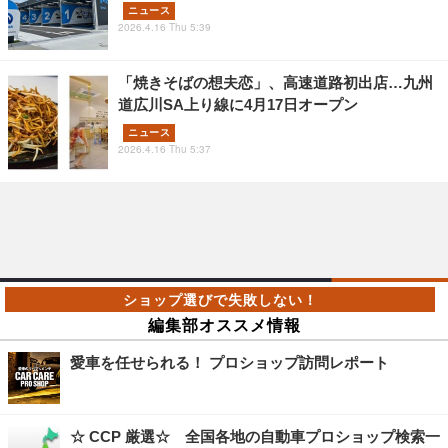
ニュース
2026.4.16 Thu 5:39
「焼きそばの想夫恋」、高速道路初出店…九州
道広川SA上り線に4月17日オープン
ニュース
2026.4.16 Thu 5:37
編集部オススメ情報
愛車を任せられる！ プロショップ訪問レポート
☆ CCP 厳選☆ 全国各地の自動車プロショップ検索一