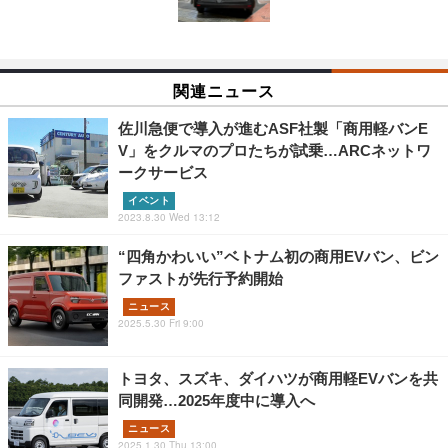
関連ニュース
佐川急便で導入が進むASF社製「商用軽バンE
V」をクルマのプロたちが試乗…ARCネットワ
ークサービス
イベント
2023.8.30 Wed 13:12
“四角かわいい”ベトナム初の商用EVバン、ビン
ファストが先行予約開始
ニュース
2025.5.30 Fri 9:00
トヨタ、スズキ、ダイハツが商用軽EVバンを共
同開発…2025年度中に導入へ
ニュース
2025.1.30 Thu 13:00