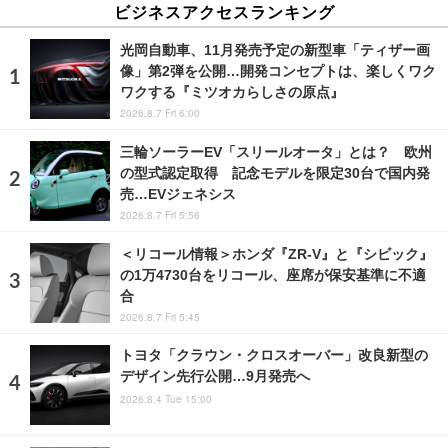
ビジネスアクセスランキング
光岡自動車、11月発売予定の新型車「ティザー画
像」第2弾を公開…開発コンセプトは、楽しくワク
ワクする『ミツオカらしさの原点』
2026.8.7 Fri 6:00
三輪ソーラーEV「スリールオータ」とは？ 欧州
の型式認定取得 記念モデルを限定30台で国内発
売…EVジェネシス
2026.8.7 Fri 5:56
＜リコール情報＞ホンダ『ZR-V』と『シビック』
の1万4730台をリコール、座席が保安基準に不適
合
2026.8.7 Fri 5:45
トヨタ「クラウン・クロスオーバー」改良新型の
デザイン先行公開…9月発売へ
2026.8.4 Tue 15:00