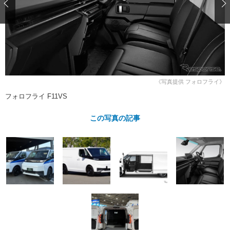
ショップレポート
愛車 File
ディテイリング
自動車豆知識
ストップ！不具合修理＆粗悪修理
ディテイリング
洗車
鈑金・塗装
鈑金・塗装
ヘッドライト磨き
コーティング
小キズ直し
防錆
特集記事
フィルム・ラッピング
ストップ 不具合修理＆粗悪修理
カーメーカー「旧車」関連プロジェ
ショップ紹介
クト
《写真提供 フォロフライ》
ショップレポート
プロショップ検索
レストア
フォロフライ F11VS
コラム
カーメーカー「旧車」関連プロジ
コラム
イベント
この写真の記事
ェクト
インタビュー
イベント告知
イベントレポート