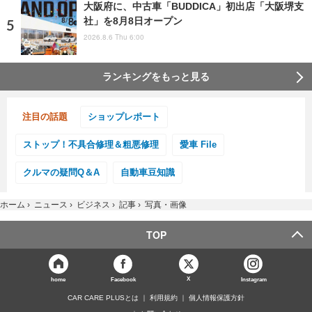
大阪府に、中古車「BUDDICA」初出店「大阪堺支
社」を8月8日オープン
2026.8.6 Thu 6:00
ランキングをもっと見る
注目の話題
ショップレポート
ストップ！不具合修理＆粗悪修理
愛車 File
クルマの疑問Q＆A
自動車豆知識
ホーム
›
ニュース
›
ビジネス
›
記事
›
写真・画像
TOP
X
home
Facebook
Instagram
CAR CARE PLUSとは
利用規約
個人情報保護方針