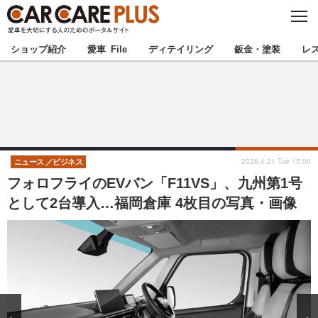
C
L
O
★カーケアプラス認定★
厳選プロショップを地域から探す
S
ショップ紹介
愛車 File
ディテイリング
鈑金・塗装
レ
E
北海道
東北
北関東
南関東
甲信越
北陸
2026.4.21 Tue 15:00
ニュース
ビジネス
フォロフライのEVバン「F11VS」、九州第1号
東海
関西
として2台導入…福岡倉庫 4枚目の写真・画像
中国
四国
九州
沖縄
注目の記事