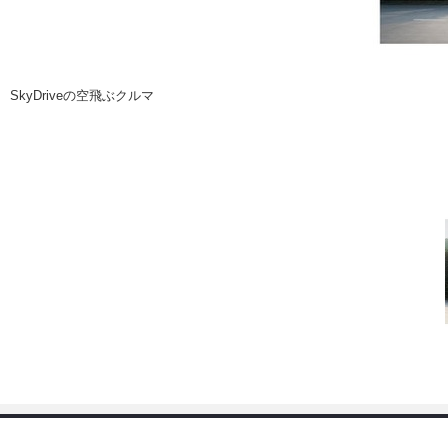
注目の記事
ショップレポート
ディテイリング
自動車豆知識
ディテイリング
鈑金・塗装
SkyDriveの空飛ぶクルマ
鈑金・塗装
ヘッドライト磨き
小キズ直し
特集記事
フィルム・ラッピング
ストップ 不具合修理＆粗悪修理
ショップ紹介
コラム
ショップレポート
レストア
カーメーカー「旧車」関連プロジェク
イベント
インタビュー
イベント告知