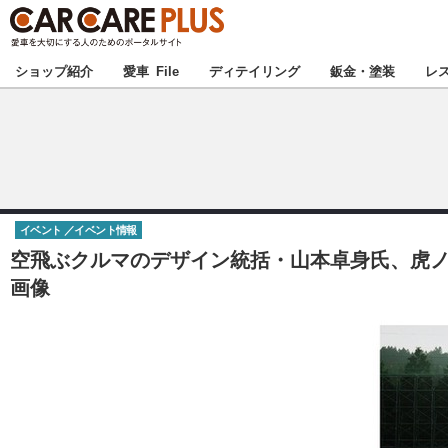
★カーケアプラス
ショップ紹介
愛車 File
ディテイリング
鈑金・塗装
レ
北海道
北関東
イベント
イベント情報
甲信越
空飛ぶクルマのデザイン統括・山本卓身氏、虎ノ門ヒ
画像
東海
中国
九州