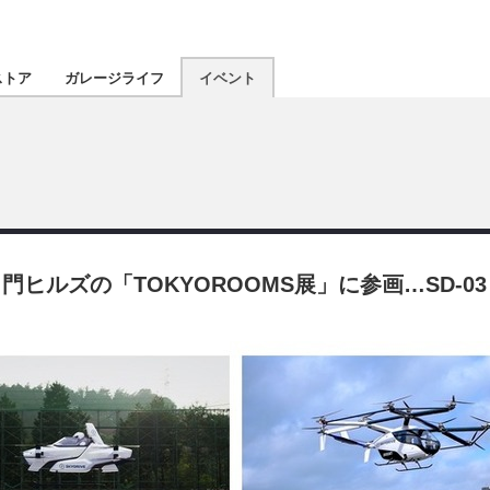
認定★
厳選プロショ
ストア
ガレージライフ
イベント
東北
南関東
北陸
ルズの「TOKYOROOMS展」に参画…SD-03
関西
四国
沖縄