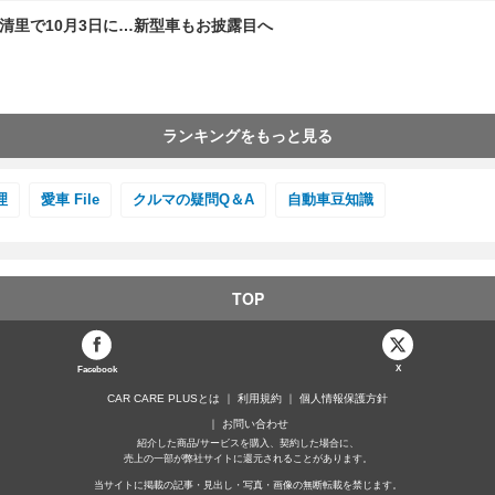
ウズ清里で10月3日に…新型車もお披露目へ
ランキングをもっと見る
理
愛車 File
クルマの疑問Q＆A
自動車豆知識
TOP
X
Facebook
CAR CARE PLUSとは
利用規約
個人情報保護方針
お問い合わせ
紹介した商品/サービスを購入、契約した場合に、
売上の一部が弊社サイトに還元されることがあります。
当サイトに掲載の記事・見出し・写真・画像の無断転載を禁じます。