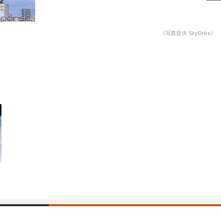
愛車 File
《写真提供 SkyDrive》
ストップ！不具合修理＆粗悪修理
洗車
コーティング
防錆
ーメーカー「旧車」関連プロジェクト
プロショップ検索
コラム
イベントレポート