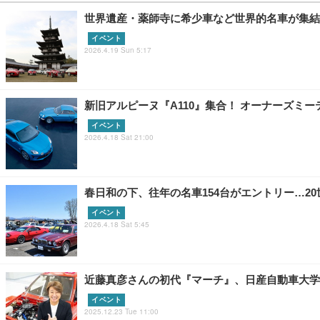
世界遺産・薬師寺に希少車など世界的名車が集結
イベント
2026.4.19 Sun 5:17
新旧アルピーヌ『A110』集合！ オーナーズミー
イベント
2026.4.18 Sat 21:00
春日和の下、往年の名車154台がエントリー…2
イベント
2026.4.18 Sat 5:45
近藤真彦さんの初代『マーチ』、日産自動車大学
イベント
2025.12.23 Tue 11:00