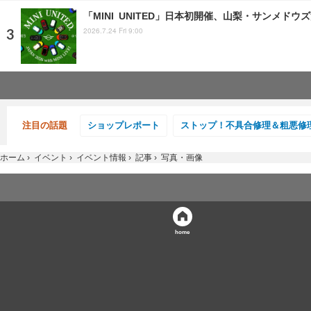
「MINI UNITED」日本初開催、山梨・サンメド
2026.7.24 Fri 9:00
注目の話題
ショップレポート
ストップ！不具合修理＆粗悪修
ホーム
›
イベント
›
イベント情報
›
記事
›
写真・画像
home