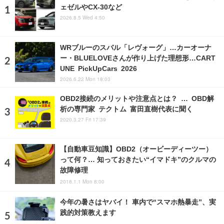
ェゼルやCX-30など
2026.8.5 Wed 4:50
WRブルーのスバル「レヴォーグ」…カーオーナ
ー・BLUELOVEさんが作り上げた理想形…CART
UNE PickUpCars 2026
2026.6.22 Mon 18:03
OBD2接続のメリットや注意点とは？ … OBD解
析の専門家 テクトム 富田直樹代表に聞く
2020.3.27 Fri 17:39
【自動車豆知識】OBD2（オービーディーツー）
って何？… 知っておきたい“イマドキ”のクルマの
故障修理
2018.1.1 Mon 8:00
今年の暑さはヤバイ！ 車内で“スマホ熱暴走”、実
践的対策教えます