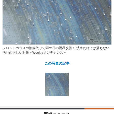
ショップレポート
愛車 File
ディテイリング
自動車豆知識
ストップ！不具合修理＆粗悪修理
ディテイリング
洗車
鈑金・塗装
鈑金・塗装
ヘッドライト磨き
コーティング
小キズ直し
防錆
特集記事
フィルム・ラッピング
ストップ 不具合修理＆粗悪修理
カーメーカー「旧車」関連プロジェ
ショップ紹介
クト
ショップレポート
プロショップ検索
レストア
フロントガラスの油膜取りで雨の日の視界改善！ 洗車だけでは落ちない
コラム
汚れの正しい対策～Weeklyメンテナンス～
カーメーカー「旧車」関連プロジ
コラム
イベント
ェクト
この写真の記事
インタビュー
イベント告知
イベントレポート
関連ニュース