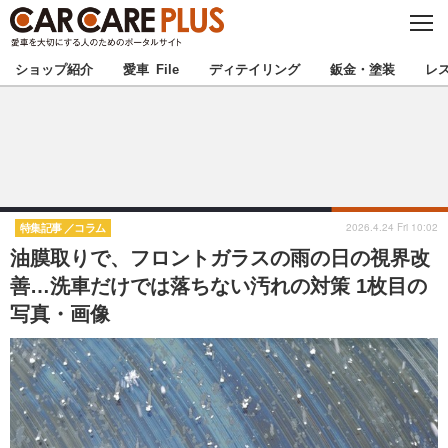
C
L
O
★カーケアプラス認定★
厳選プロショップを地域から探す
S
ショップ紹介
愛車 File
ディテイリング
鈑金・塗装
レ
E
北海道
東北
北関東
南関東
甲信越
北陸
2026.4.24 Fri 10:02
特集記事
コラム
油膜取りで、フロントガラスの雨の日の視界改
東海
関西
善…洗車だけでは落ちない汚れの対策 1枚目の
写真・画像
中国
四国
九州
沖縄
注目の記事