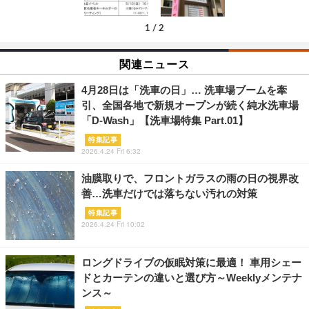
1
/
2
関連ニュース
4月28日は「洗車の日」… 洗車場ブームを牽
引、全国各地で新規オープンが続く純水洗車場
「D-Wash」【洗車場特集 Part.01】
特集記事
2026.4.24 Fri 6:32
油膜取りで、フロントガラスの雨の日の視界改
善…洗車だけでは落ちない汚れの対策
特集記事
2026.4.24 Fri 10:02
ロングドライブの仮眠対策に最適！ 車用シェー
ドとカーテンの違いと選び方～Weeklyメンテナ
ンス～