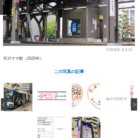
ショップレポート
愛車 File
ディテイリング
自動車豆知識
ストップ！不具合修理＆粗悪修理
ディテイリング
洗車
鈑金・塗装
鈑金・塗装
ヘッドライト磨き
コーティング
小キズ直し
防錆
特集記事
フィルム・ラッピング
ストップ 不具合修理＆粗悪修理
カーメーカー「旧車」関連プロジェ
ショップ紹介
クト
《写真撮影 高木啓》
ショップレポート
プロショップ検索
レストア
市川ママ駅（2025年）
コラム
カーメーカー「旧車」関連プロジ
コラム
イベント
この写真の記事
ェクト
インタビュー
イベント告知
イベントレポート
‹