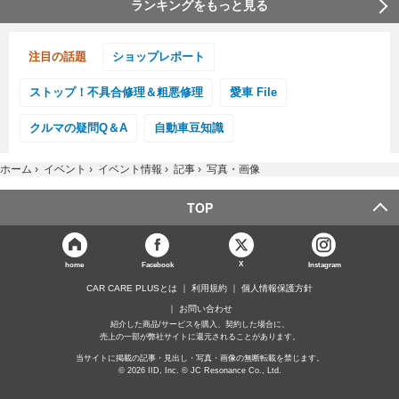
ランキングをもっと見る
注目の話題
ショップレポート
ストップ！不具合修理＆粗悪修理
愛車 File
クルマの疑問Q＆A
自動車豆知識
ホーム
›
イベント
›
イベント情報
›
記事
›
写真・画像
TOP
X
home
Facebook
Instagram
CAR CARE PLUSとは
利用規約
個人情報保護方針
お問い合わせ
紹介した商品/サービスを購入、契約した場合に、
売上の一部が弊社サイトに還元されることがあります。
当サイトに掲載の記事・見出し・写真・画像の無断転載を禁じます。
© 2026 IID, Inc. © JC Resonance Co., Ltd.