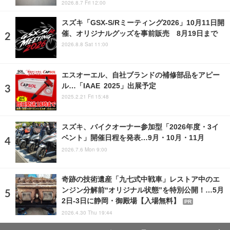
2026.8.7 Fri 12:00
スズキ「GSX-S/Rミーティング2026」10月11日開
催、オリジナルグッズを事前販売 8月19日まで
2026.8.8 Sat 11:00
エスオーエル、自社ブランドの補修部品をアピー
ル…「IAAE 2025」出展予定
2025.2.21 Fri 15:48
スズキ、バイクオーナー参加型「2026年度・3イ
ベント」開催日程を発表…9月・10月・11月
2026.7.6 Mon 9:00
奇跡の技術遺産「九七式中戦車」レストア中のエ
ンジン分解前“オリジナル状態”を特別公開！…5月
2日-3日に静岡・御殿場【入場無料】
PR
2026.4.30 Thu 19:44