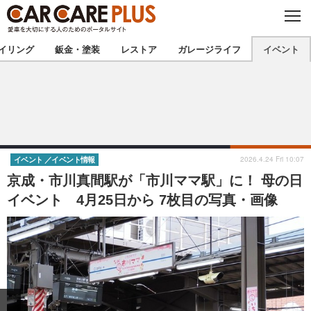
C
L
O
★カーケアプラス認定★
厳選プロショップを地域から探す
S
イリング
鈑金・塗装
レストア
ガレージライフ
イベント
E
北海道
東北
北関東
南関東
甲信越
北陸
2026.4.24 Fri 10:07
イベント
イベント情報
京成・市川真間駅が「市川ママ駅」に！ 母の日
東海
関西
イベント 4月25日から 7枚目の写真・画像
中国
四国
九州
沖縄
注目の記事