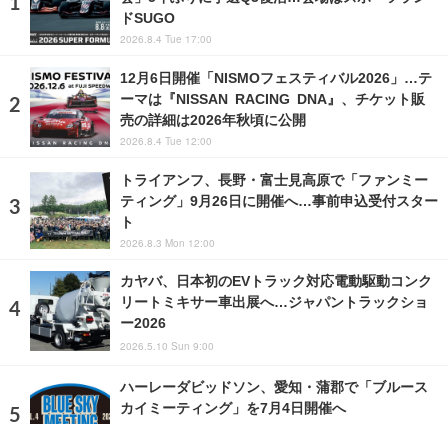
ドSUGO
2026.8.4 Tue 17:00
12月6日開催「NISMOフェスティバル2026」…テ
ーマは『NISSAN RACING DNA』、チケット販
売の詳細は2026年秋頃に公開
2026.8.4 Tue 12:00
トライアンフ、長野・富士見高原で「ファンミー
ティング」9月26日に開催へ…事前申込受付スター
ト
2026.8.3 Mon 12:00
カヤバ、日本初のEVトラック対応電動駆動コンク
リートミキサー車出展へ…ジャパントラックショ
ー2026
2026.5.10 Sun 9:00
ハーレーダビッドソン、愛知・蒲郡で「ブルース
カイミーティング」を7月4日開催へ
2026.6.1 Mon 16:00