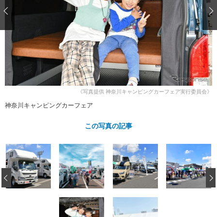
ショップレポート
愛車 File
ディテイリング
自動車豆知識
ストップ！不具合修理＆粗悪修理
ディテイリング
洗車
鈑金・塗装
鈑金・塗装
ヘッドライト磨き
コーティング
小キズ直し
防錆
特集記事
フィルム・ラッピング
ストップ 不具合修理＆粗悪修理
カーメーカー「旧車」関連プロジェ
ショップ紹介
クト
ショップレポート
プロショップ検索
レストア
《写真提供 神奈川キャンピングカーフェア実行委員会》
コラム
カーメーカー「旧車」関連プロジ
コラム
神奈川キャンピングカーフェア
イベント
ェクト
インタビュー
イベント告知
イベントレポート
この写真の記事
‹