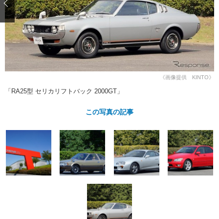
ショップレポート
愛車 File
ディテイリング
自動車豆知識
ストップ！不具合修理＆粗悪修理
ディテイリング
洗車
鈑金・塗装
鈑金・塗装
ヘッドライト磨き
コーティング
小キズ直し
防錆
特集記事
フィルム・ラッピング
ストップ 不具合修理＆粗悪修理
カーメーカー「旧車」関連プロジェ
ショップ紹介
クト
《画像提供 KINTO》
ショップレポート
プロショップ検索
レストア
「RA25型 セリカリフトバック 2000GT」
コラム
カーメーカー「旧車」関連プロジ
コラム
イベント
この写真の記事
ェクト
インタビュー
イベント告知
イベントレポート