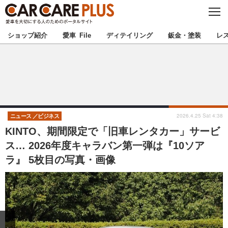
C
L
O
★カーケアプラス認定★
厳選プロショップを地域から探す
S
ショップ紹介
愛車 File
ディテイリング
鈑金・塗装
レ
E
北海道
東北
北関東
南関東
甲信越
北陸
2026.4.25 Sat 4:38
ニュース
ビジネス
KINTO、期間限定で「旧車レンタカー」サービ
東海
関西
ス… 2026年度キャラバン第一弾は『10ソア
ラ』 5枚目の写真・画像
中国
四国
九州
沖縄
注目の記事