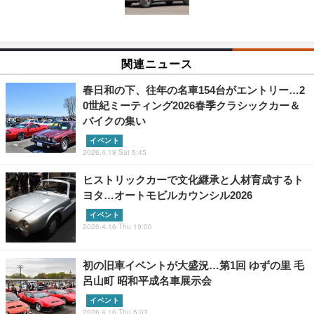
関連ニュース
春日和の下、往年の名車154台がエントリー…2
0世紀ミーティング2026春季クラシックカー＆
バイクの集い
イベント
2026.4.18 Sat 5:45
ヒストリックカーで文化継承と人材育成するト
ヨタ…オートモビルカウンシル2026
イベント
2026.4.16 Thu 19:00
初の旧車イベントが大盛況…第1回 ゆずの里 毛
呂山町 昭和平成名車展示会
イベント
2026.4.16 Thu 5:03