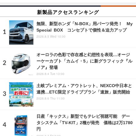
新製品アクセスランキング
無限、新型ホンダ「N-BOX」用パーツ発売！ My
Special BOX コンセプトで個性＆迫力アップ
2026.8.5 Wed 10:00
オーロラの色彩で存在感と幻想性を表現…オージ
ーケーカブト「カムイ・5」に新グラフィック『ル
ノア』登場
2026.8.4 Tue 13:00
土岐プレミアム・アウトレット、NEXCO中日本と
連携…ETC限定ドライブプラン「速旅」販売開始
2026.8.6 Thu 11:00
日産「キックス」新型でもテレビ視聴可能 デー
タシステム「TV-KIT」2種が発売 価格は2万1780
円
2026.8.7 Fri 8:00