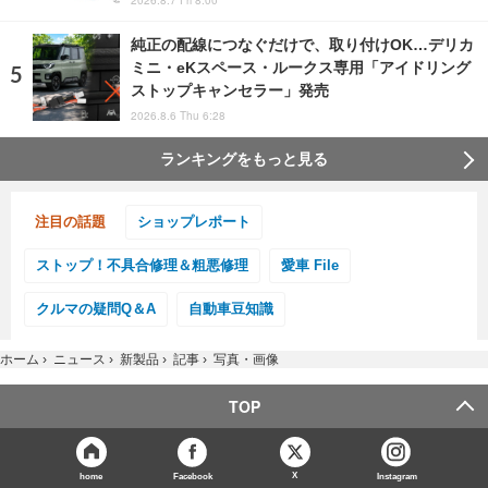
純正の配線につなぐだけで、取り付けOK…デリカ
ミニ・eKスペース・ルークス専用「アイドリング
ストップキャンセラー」発売
2026.8.6 Thu 6:28
ランキングをもっと見る
注目の話題
ショップレポート
ストップ！不具合修理＆粗悪修理
愛車 File
クルマの疑問Q＆A
自動車豆知識
ホーム
›
ニュース
›
新製品
›
記事
›
写真・画像
TOP
X
home
Facebook
Instagram