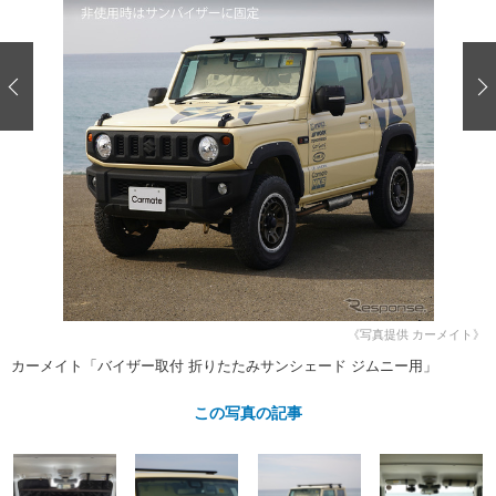
ショップレポート
愛車 File
ディテイリング
自動車豆知識
ストップ！不具合修理＆粗悪修理
ディテイリング
洗車
鈑金・塗装
鈑金・塗装
ヘッドライト磨き
コーティング
小キズ直し
防錆
特集記事
フィルム・ラッピング
ストップ 不具合修理＆粗悪修理
カーメーカー「旧車」関連プロジェ
ショップ紹介
クト
ショップレポート
プロショップ検索
レストア
コラム
カーメーカー「旧車」関連プロジ
コラム
イベント
ェクト
インタビュー
イベント告知
イベントレポート
《写真提供 カーメイト》
カーメイト「バイザー取付 折りたたみサンシェード ジムニー用」
この写真の記事