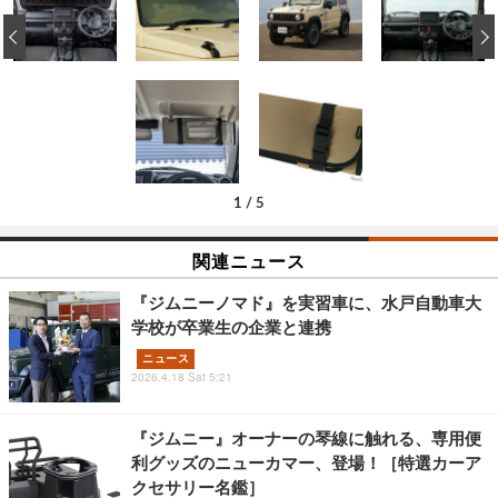
‹
1
/
5
関連ニュース
『ジムニーノマド』を実習車に、水戸自動車大
学校が卒業生の企業と連携
ニュース
2026.4.18 Sat 5:21
『ジムニー』オーナーの琴線に触れる、専用便
利グッズのニューカマー、登場！［特選カーア
クセサリー名鑑］