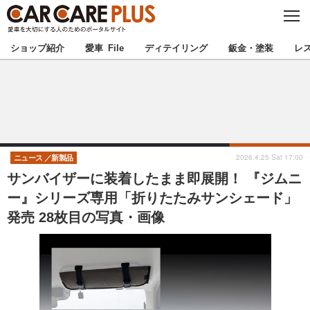
C
L
O
★カーケアプラス認定★
厳選プロショップを地域から探す
S
ショップ紹介
愛車 File
ディテイリング
鈑金・塗装
レ
E
北海道
東北
北関東
南関東
甲信越
北陸
2026.4.25 Sat 17:00
ニュース
新製品
サンバイザーに装着したまま即展開！ 『ジムニ
東海
関西
ー』シリーズ専用「折りたたみサンシェード」
発売 28枚目の写真・画像
中国
四国
九州
沖縄
注目の記事