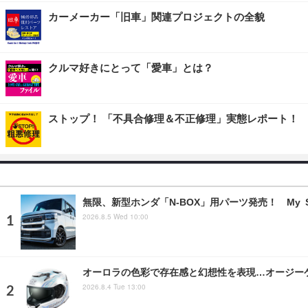
カーメーカー「旧車」関連プロジェクトの全貌
クルマ好きにとって「愛車」とは？
ストップ！ 「不具合修理＆不正修理」実態レポート！
無限、新型ホンダ「N-BOX」用パーツ発売！ My S
2026.8.5 Wed 10:00
オーロラの色彩で存在感と幻想性を表現…オージー
2026.8.4 Tue 13:00