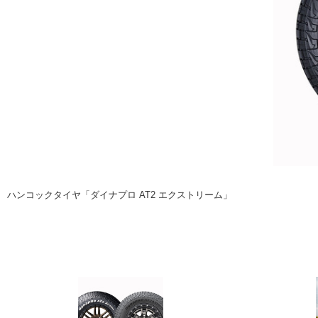
注目の記事
ショップレポート
ディテイリング
自動車豆知識
ディテイリング
鈑金・塗装
鈑金・塗装
ヘッドライト磨き
小キズ直し
特集記事
フィルム・ラッピング
ストップ 不具合修理＆粗悪修理
ショップ紹介
コラム
ショップレポート
レストア
カーメーカー「旧車」関連プロジェク
イベント
ハンコックタイヤ「ダイナプロ AT2 エクストリーム」
インタビュー
イベント告知