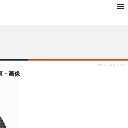
C
L
O
ップを地域から探す
S
E
2026.4.26 Sun 7:00
真・画像