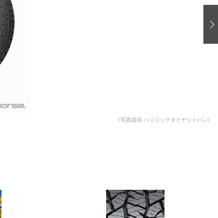
愛車 File
ストップ！不具合修理＆粗悪修理
洗車
コーティング
防錆
ーメーカー「旧車」関連プロジェクト
プロショップ検索
《写真提供 ハンコックタイヤジャパン》
コラム
イベントレポート