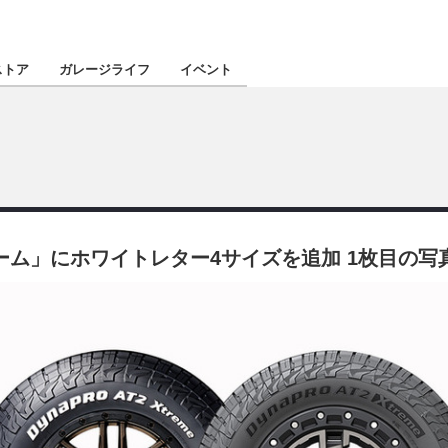
認定★
厳選プロショ
ストア
ガレージライフ
イベント
東北
南関東
リーム」にホワイトレター4サイズを追加 1枚目の写
北陸
関西
四国
沖縄