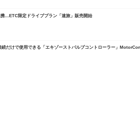
連携…ETC限定ドライブプラン「速旅」販売開始
接続だけで使用できる「エキゾーストバルブコントローラー」MotorCo
ミニ・eKスペース・ルークス専用「アイドリングストップキャンセラー
ランキングをもっと見る
理
愛車 File
クルマの疑問Q＆A
自動車豆知識