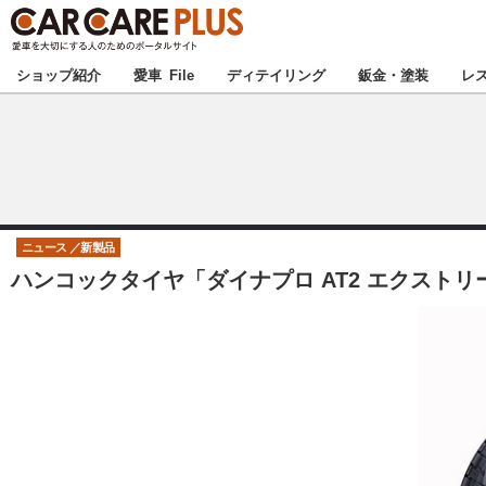
★カーケアプラス
ショップ紹介
愛車 File
ディテイリング
鈑金・塗装
レ
北海道
北関東
ニュース
新製品
ハンコックタイヤ「ダイナプロ AT2 エクスト
甲信越
東海
中国
九州