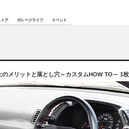
認定★
厳選プロショ
ストア
ガレージライフ
イベント
東北
南関東
のメリットと落とし穴～カスタムHOW TO～ 1
北陸
関西
四国
沖縄