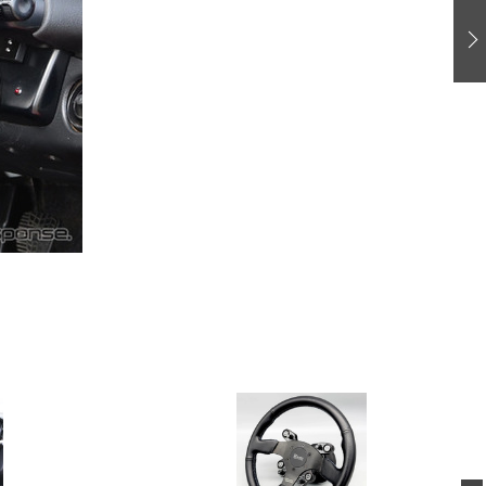
愛車 File
ストップ！不具合修理＆粗悪修理
洗車
コーティング
防錆
ーメーカー「旧車」関連プロジェクト
プロショップ検索
コラム
イベントレポート