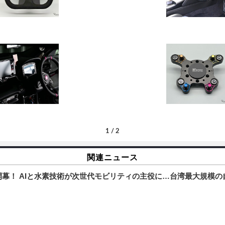
1
/
2
関連ニュース
Shows」が開幕！ AIと水素技術が次世代モビリティの主役に…台湾最大規