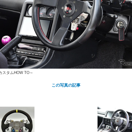
カ
スタムHOW TO～
ト
この写真の記事