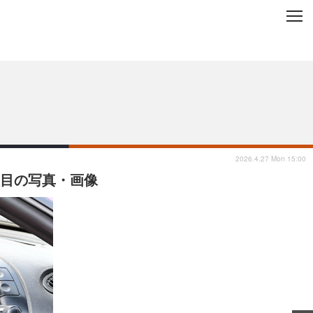
C
L
O
ップを地域から探す
S
E
2026.4.27 Mon 15:00
枚目の写真・画像