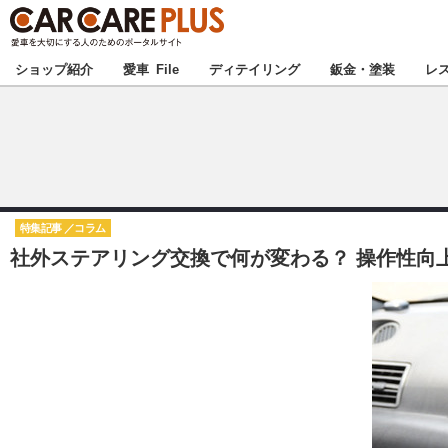
★カーケアプラス
ショップ紹介
愛車 File
ディテイリング
鈑金・塗装
レ
北海道
北関東
特集記事
コラム
社外ステアリング交換で何が変わる？ 操作性向上
甲信越
東海
中国
九州