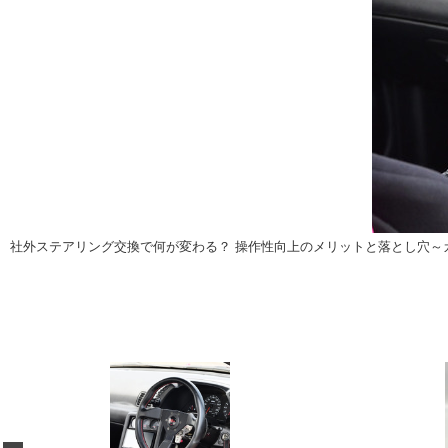
注目の記事
ショップレポート
ディテイリング
自動車豆知識
ディテイリング
鈑金・塗装
鈑金・塗装
ヘッドライト磨き
小キズ直し
特集記事
フィルム・ラッピング
ストップ 不具合修理＆粗悪修理
ショップ紹介
コラム
ショップレポート
レストア
社外ステアリング交換で何が変わる？ 操作性向上のメリットと落とし穴～カ
カーメーカー「旧車」関連プロジェク
イベント
インタビュー
イベント告知