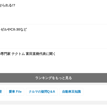
られる!?
ルやCX-30など
の専門家 テクトム 富田直樹代表に聞く
ランキングをもっと見る
理
愛車 File
クルマの疑問Q＆A
自動車豆知識