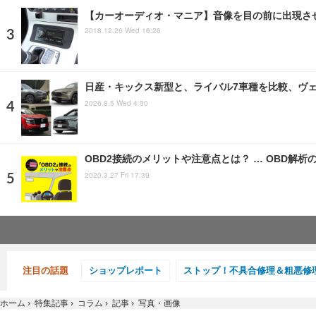
【カーオーディオ・マニア】音像を目の前に出現させ
2018.12.26 Wed 16:26
日産・キックス新型と、ライバル7車種を比較、ヴェゼ
2026.8.5 Wed 4:50
OBD2接続のメリットや注意点とは？ … OBD解析
2020.3.27 Fri 17:39
注目の話題
ショップレポート
ストップ！不具合修理＆粗悪修
ホーム
›
特集記事
›
コラム
›
記事
›
写真・画像