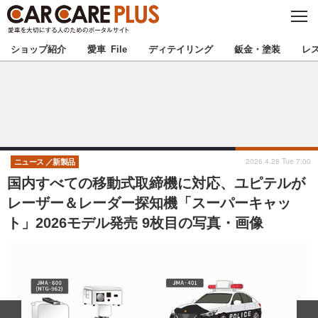
C
L
O
★カーケアプラス認定★
厳選プロショップを地域から探す
S
ショップ紹介
愛車 File
ディテイリング
鈑金・塗装
レ
E
北海道
東北
北関東
南関東
甲信越
北陸
2026.4.28 Tue 7:00
ニュース
新製品
国内すべての移動式取締機に対応、ユピテルが
東海
関西
レーザー＆レーダー探知機「スーパーキャッ
ト」2026モデル発売 9枚目の写真・画像
中国
四国
九州
沖縄
注目の記事