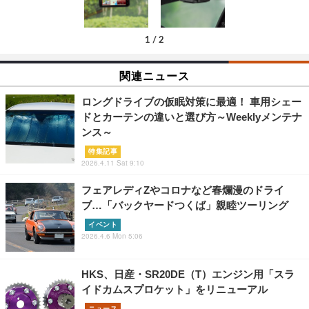
1
/
2
関連ニュース
ロングドライブの仮眠対策に最適！ 車用シェー
ドとカーテンの違いと選び方～Weeklyメンテナ
ンス～
特集記事
2026.4.11 Sat 9:10
フェアレディZやコロナなど春爛漫のドライ
ブ…「バックヤードつくば」親睦ツーリング
イベント
2026.4.6 Mon 5:06
HKS、日産・SR20DE（T）エンジン用「スラ
イドカムスプロケット」をリニューアル
ニュース