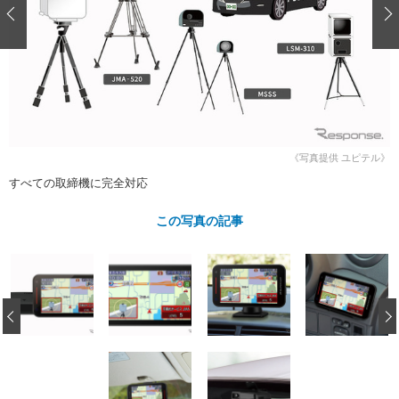
ショップレポート
愛車 File
ディテイリング
自動車豆知識
ストップ！不具合修理＆粗悪修理
ディテイリング
洗車
鈑金・塗装
鈑金・塗装
ヘッドライト磨き
コーティング
小キズ直し
防錆
特集記事
フィルム・ラッピング
ストップ 不具合修理＆粗悪修理
カーメーカー「旧車」関連プロジェ
ショップ紹介
クト
ショップレポート
プロショップ検索
レストア
《写真提供 ユピテル》
コラム
すべての取締機に完全対応
カーメーカー「旧車」関連プロジ
コラム
イベント
ェクト
この写真の記事
インタビュー
イベント告知
イベントレポート
‹