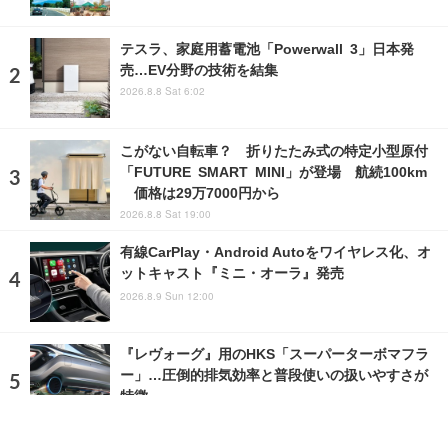
テスラ、家庭用蓄電池「Powerwall 3」日本発
売…EV分野の技術を結集
2026.8.8 Sat 6:02
こがない自転車？ 折りたたみ式の特定小型原付
「FUTURE SMART MINI」が登場 航続100km
価格は29万7000円から
2026.8.8 Sat 19:00
有線CarPlay・Android Autoをワイヤレス化、オ
ットキャスト『ミニ・オーラ』発売
2026.8.9 Sun 12:00
『レヴォーグ』用のHKS「スーパーターボマフラ
ー」…圧倒的排気効率と普段使いの扱いやすさが
特徴
2025.3.2 Sun 17:00