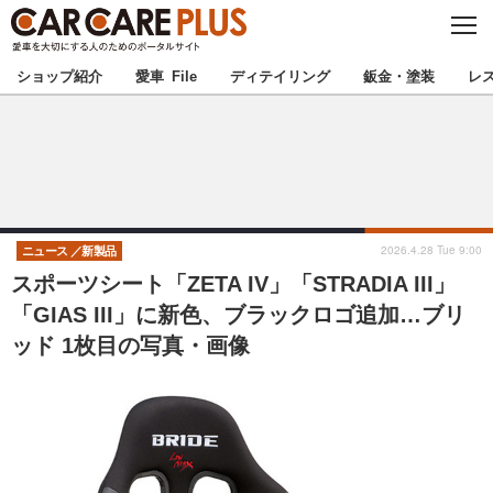
C
L
O
★カーケアプラス認定★
厳選プロショップを地域から探す
S
ショップ紹介
愛車 File
ディテイリング
鈑金・塗装
レ
E
北海道
東北
北関東
南関東
甲信越
北陸
2026.4.28 Tue 9:00
ニュース
新製品
スポーツシート「ZETA IV」「STRADIA III」
東海
関西
「GIAS III」に新色、ブラックロゴ追加…ブリ
ッド 1枚目の写真・画像
中国
四国
九州
沖縄
注目の記事