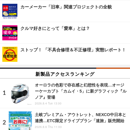
カーメーカー「旧車」関連プロジェクトの全貌
クルマ好きにとって「愛車」とは？
ストップ！ 「不具合修理＆不正修理」実態レポート！
新製品アクセスランキング
オーロラの色彩で存在感と幻想性を表現…オージ
ーケーカブト「カムイ・5」に新グラフィック『ル
ノア』登場
2026.8.4 Tue 13:00
土岐プレミアム・アウトレット、NEXCO中日本と
連携…ETC限定ドライブプラン「速旅」販売開始
2026.8.6 Thu 11:00