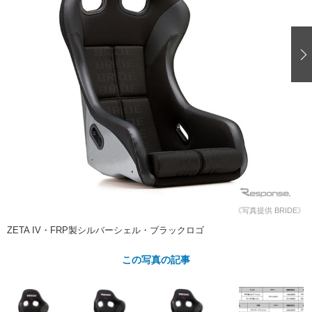
ショップレポート
愛車 File
ディテイリング
自動車豆知識
ストップ！不具合修理＆粗悪修理
ディテイリング
洗車
鈑金・塗装
鈑金・塗装
ヘッドライト磨き
コーティング
小キズ直し
防錆
特集記事
フィルム・ラッピング
ストップ 不具合修理＆粗悪修理
カーメーカー「旧車」関連プロジェ
ショップ紹介
クト
ショップレポート
プロショップ検索
レストア
コラム
カーメーカー「旧車」関連プロジ
コラム
イベント
ェクト
インタビュー
イベント告知
イベントレポート
《写真提供 BRIDE》
ZETA IV・FRP製シルバーシェル・ブラックロゴ
この写真の記事