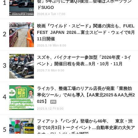
会」5年ぶりに予選Q3復活…会場はスポーツラン
ドSUGO
2026.8.4 Tue 17:00
映画『ワイルド・スピード』関連の演出も、FUEL
FEST JAPAN 2026…富士スピード・ウェイで8月
11日開催
2026.5.18 Mon 8:00
スズキ、バイクオーナー参加型「2026年度・3イ
ベント」開催日程を発表…9月・10月・11月
2026.7.6 Mon 9:00
ライカラ、整備工場のリアル店長が発案「業務効
率化ツール」でAIも導入【AA東北2025＆AA九州2
025】
PR
2025.9.12 Fri 8:00
フィアット『パンダ』登場から46年、 東京・渋
谷で10月3日トークイベント…自動車史家の大矢ア
キオ・ロレンツォ氏が解説