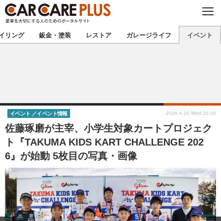
C
L
O
★カーケアプラス認定★
厳選プロショップを地域から探す
S
イリング
鈑金・塗装
レストア
ガレージライフ
イベント
E
北海道
東北
北関東
南関東
甲信越
北陸
2026.4.29 Wed 20:00
イベント
イベント情報
佐藤琢磨が主宰、小学生対象カートプロジェク
東海
関西
ト『TAKUMA KIDS KART CHALLENGE 202
6』が始動 5枚目の写真・画像
中国
四国
九州
沖縄
注目の記事