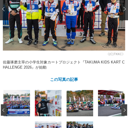
ショップレポート
愛車 File
ディテイリング
自動車豆知識
ストップ！不具合修理＆粗悪修理
ディテイリング
洗車
鈑金・塗装
鈑金・塗装
ヘッドライト磨き
コーティング
小キズ直し
防錆
特集記事
フィルム・ラッピング
ストップ 不具合修理＆粗悪修理
カーメーカー「旧車」関連プロジェ
ショップ紹介
クト
ショップレポート
プロショップ検索
レストア
《(C)TKKC》
コラム
カーメーカー「旧車」関連プロジ
コラム
佐藤琢磨主宰の小学生対象カートプロジェクト『TAKUMA KIDS KART C
イベント
ェクト
HALLENGE 2026』が始動
インタビュー
イベント告知
イベントレポート
この写真の記事
‹