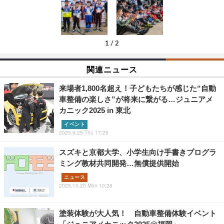
1
/
2
関連ニュース
来場者1,800名超え！子どもたちが感じた“自動
車整備の楽しさ”が将来に繋がる…ジュニアメ
カニック2025 in 東北
イベント
2025.9.25 Thu 17:29
スズキと京都大学、小学生向け手書きプログラ
ミング教材共同開発…無償提供開始
ニュース
2025.10.20 Mon 10:28
塗装体験が大人気！ 自動車整備体験イベント