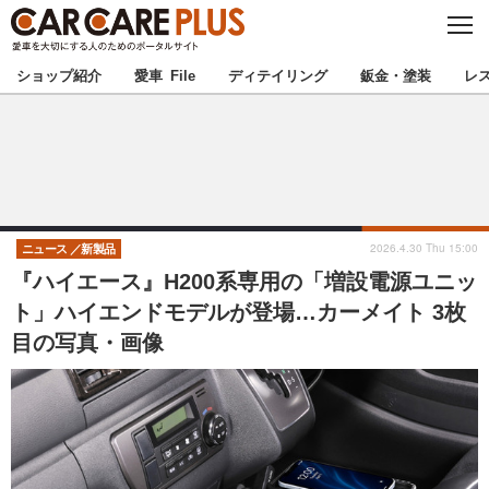
C
L
O
★カーケアプラス認定★
厳選プロショップを地域から探す
S
ショップ紹介
愛車 File
ディテイリング
鈑金・塗装
レ
E
北海道
東北
北関東
南関東
甲信越
北陸
2026.4.30 Thu 15:00
ニュース
新製品
『ハイエース』H200系専用の「増設電源ユニッ
東海
関西
ト」ハイエンドモデルが登場…カーメイト 3枚
目の写真・画像
中国
四国
九州
沖縄
注目の記事