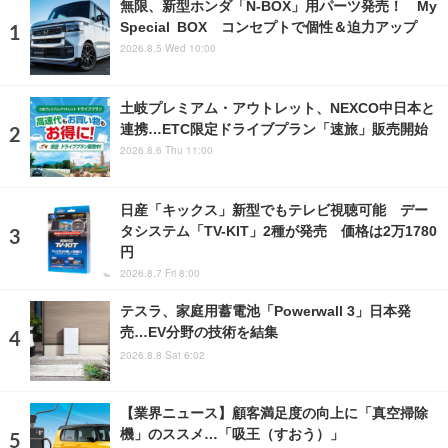
無限、新型ホンダ「N-BOX」用パーツ発売！ My
Special BOX コンセプトで個性＆迫力アップ
2026.8.5 Wed 10:00
土岐プレミアム・アウトレット、NEXCO中日本と
連携…ETC限定ドライブプラン「速旅」販売開始
2026.8.6 Thu 11:00
日産「キックス」新型でもテレビ視聴可能 デー
タシステム「TV-KIT」2種が発売 価格は2万1780
円
2026.8.7 Fri 8:00
テスラ、家庭用蓄電池「Powerwall 3」日本発
売…EV分野の技術を結集
2026.8.8 Sat 6:02
【業界ニュース】顧客満足度の向上に「真空掃除
機」のススメ…「吸王（すおう）」