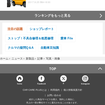
2017.9.25 Mon 8:00
ランキングをもっと見る
注目の話題
ショップレポート
ストップ！不具合修理＆粗悪修理
愛車 File
クルマの疑問Q＆A
自動車豆知識
ホーム
›
ニュース
›
新製品
›
記事
›
写真・画像
TOP
X
home
Facebook
Instagram
CAR CARE PLUSとは
利用規約
個人情報保護方針
お問い合わせ
紹介した商品/サービスを購入、契約した場合に、
売上の一部が弊社サイトに還元されることがあります。