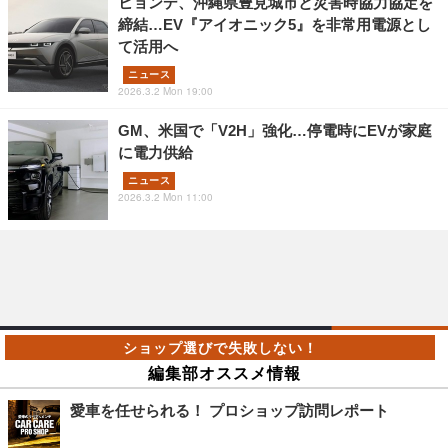
ヒョンデ、沖縄県豊見城市と災害時協力協定を
締結…EV『アイオニック5』を非常用電源とし
て活用へ
ニュース
2026.3.2 Mon 19:00
GM、米国で「V2H」強化…停電時にEVが家庭
に電力供給
ニュース
2026.3.2 Mon 11:00
編集部オススメ情報
愛車を任せられる！ プロショップ訪問レポート