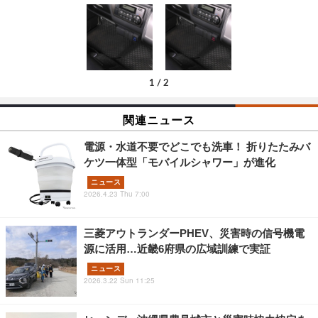
1
/
2
関連ニュース
電源・水道不要でどこでも洗車！ 折りたたみバ
ケツ一体型「モバイルシャワー」が進化
ニュース
2026.4.23 Thu 7:00
三菱アウトランダーPHEV、災害時の信号機電
源に活用…近畿6府県の広域訓練で実証
ニュース
2026.3.22 Sun 11:25