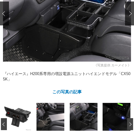
ショップレポート
愛車 File
ディテイリング
自動車豆知識
ストップ！不具合修理＆粗悪修理
ディテイリング
洗車
鈑金・塗装
鈑金・塗装
ヘッドライト磨き
コーティング
小キズ直し
防錆
特集記事
フィルム・ラッピング
ストップ 不具合修理＆粗悪修理
カーメーカー「旧車」関連プロジェ
ショップ紹介
クト
ショップレポート
プロショップ検索
レストア
コラム
カーメーカー「旧車」関連プロジ
コラム
イベント
《写真提供 カーメイト》
ェクト
『ハイエース』H200系専用の増設電源ユニットハイエンドモデル「CX50
インタビュー
イベント告知
イベントレポート
5K」
この写真の記事
‹