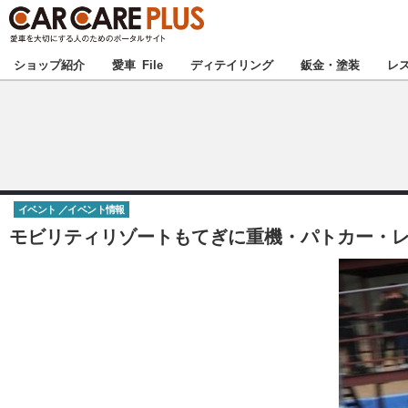
★カーケアプラス
ショップ紹介
愛車 File
ディテイリング
鈑金・塗装
レ
北海道
北関東
イベント
イベント情報
甲信越
モビリティリゾートもてぎに重機・パトカー・レ
東海
中国
九州