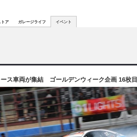
認定★
厳選プロショ
ストア
ガレージライフ
イベント
東北
南関東
北陸
ース車両が集結 ゴールデンウィーク企画 16枚
関西
四国
沖縄