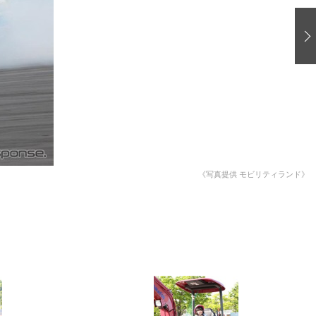
愛車 File
ストップ！不具合修理＆粗悪修理
洗車
コーティング
防錆
ーメーカー「旧車」関連プロジェクト
プロショップ検索
《写真提供 モビリティランド》
コラム
イベントレポート