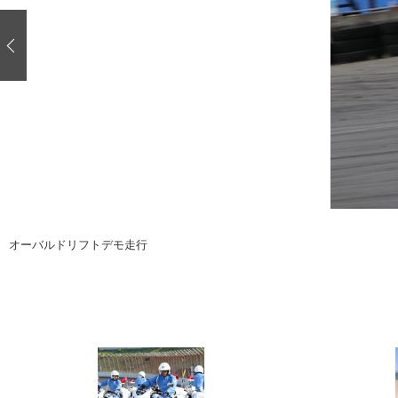
注目の記事
ショップレポート
ディテイリング
自動車豆知識
ディテイリング
鈑金・塗装
鈑金・塗装
ヘッドライト磨き
小キズ直し
特集記事
フィルム・ラッピング
ストップ 不具合修理＆粗悪修理
ショップ紹介
コラム
ショップレポート
レストア
カーメーカー「旧車」関連プロジェク
イベント
オーバルドリフトデモ走行
インタビュー
イベント告知