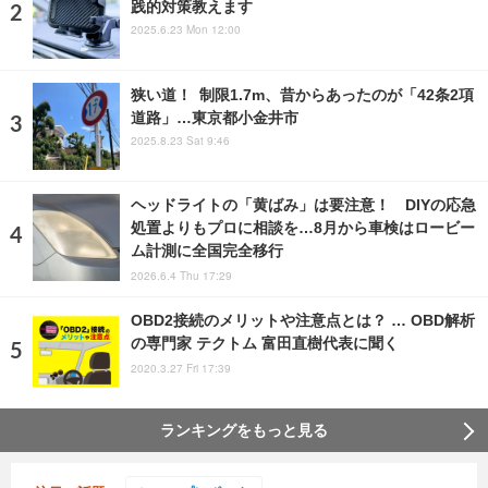
践的対策教えます
2025.6.23 Mon 12:00
狭い道！ 制限1.7m、昔からあったのが「42条2項
道路」…東京都小金井市
2025.8.23 Sat 9:46
ヘッドライトの「黄ばみ」は要注意！ DIYの応急
処置よりもプロに相談を…8月から車検はロービー
ム計測に全国完全移行
2026.6.4 Thu 17:29
OBD2接続のメリットや注意点とは？ … OBD解析
の専門家 テクトム 富田直樹代表に聞く
2020.3.27 Fri 17:39
ランキングをもっと見る