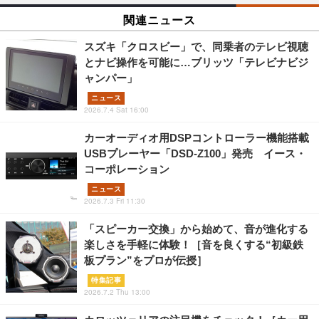
関連ニュース
スズキ「クロスビー」で、同乗者のテレビ視聴
とナビ操作を可能に…ブリッツ「テレビナビジ
ャンパー」
ニュース
2026.7.4 Sat 16:00
カーオーディオ用DSPコントローラー機能搭載
USBプレーヤー「DSD-Z100」発売 イース・
コーポレーション
ニュース
2026.7.3 Fri 11:30
「スピーカー交換」から始めて、音が進化する
楽しさを手軽に体験！［音を良くする“初級鉄
板プラン”をプロが伝授］
特集記事
2026.7.2 Thu 13:00