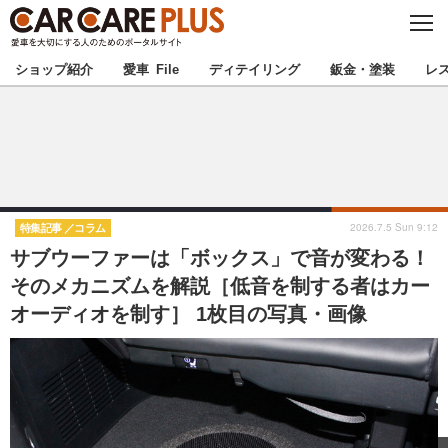
C
L
O
★カーケアプラス認定★
厳選プロショップを地域から探す
S
ショップ紹介
愛車 File
ディテイリング
鈑金・塗装
レ
E
北海道
東北
北関東
南関東
甲信越
北陸
2026.7.5 Sun 9:12
特集記事
コラム
サブウーファーは「ボックス」で音が変わる！
東海
関西
そのメカニズムを解説［低音を制する者はカー
オーディオを制す］ 1枚目の写真・画像
中国
四国
九州
沖縄
注目の記事