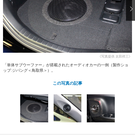
ショップレポート
愛車 File
ディテイリング
自動車豆知識
ストップ！不具合修理＆粗悪修理
ディテイリング
洗車
鈑金・塗装
鈑金・塗装
ヘッドライト磨き
コーティング
小キズ直し
防錆
特集記事
フィルム・ラッピング
ストップ 不具合修理＆粗悪修理
カーメーカー「旧車」関連プロジェ
ショップ紹介
クト
ショップレポート
プロショップ検索
レストア
《写真提供 太田祥三》
コラム
カーメーカー「旧車」関連プロジ
コラム
「単体サブウーファー」が搭載されたオーディオカーの一例（製作ショ
イベント
ップ:ジパング＜鳥取県＞）。
ェクト
インタビュー
イベント告知
イベントレポート
この写真の記事