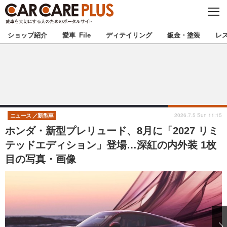
C
L
O
★カーケアプラス認定★
厳選プロショップを地域から探す
S
ショップ紹介
愛車 File
ディテイリング
鈑金・塗装
レ
E
北海道
東北
北関東
南関東
甲信越
北陸
2026.7.5 Sun 11:15
ニュース
新型車
ホンダ・新型プレリュード、8月に「2027 リミ
東海
関西
テッドエディション」登場…深紅の内外装 1枚
目の写真・画像
中国
四国
九州
沖縄
注目の記事