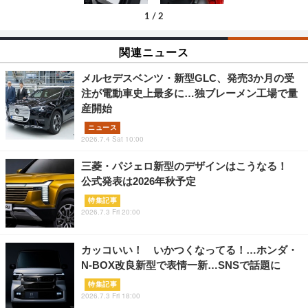
1
/
2
関連ニュース
メルセデスベンツ・新型GLC、発売3か月の受
注が電動車史上最多に…独ブレーメン工場で量
産開始
ニュース
2026.7.4 Sat 10:00
三菱・パジェロ新型のデザインはこうなる！
公式発表は2026年秋予定
特集記事
2026.7.3 Fri 20:00
カッコいい！ いかつくなってる！…ホンダ・
N-BOX改良新型で表情一新…SNSで話題に
特集記事
2026.7.3 Fri 18:00