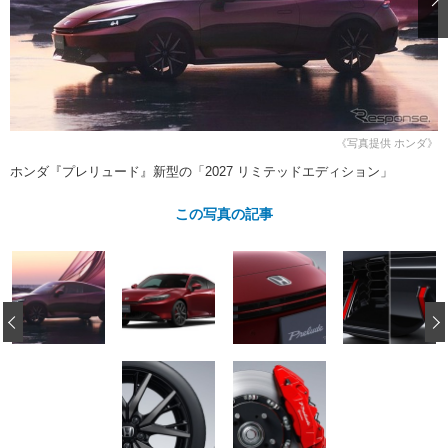
ショップレポート
愛車 File
ディテイリング
自動車豆知識
ストップ！不具合修理＆粗悪修理
ディテイリング
洗車
鈑金・塗装
鈑金・塗装
ヘッドライト磨き
コーティング
小キズ直し
防錆
特集記事
フィルム・ラッピング
ストップ 不具合修理＆粗悪修理
カーメーカー「旧車」関連プロジェ
ショップ紹介
《写真提供 ホンダ》
クト
ホンダ『プレリュード』新型の「2027 リミテッドエディション」
ショップレポート
プロショップ検索
レストア
コラム
この写真の記事
カーメーカー「旧車」関連プロジ
コラム
イベント
ェクト
インタビュー
イベント告知
イベントレポート
‹