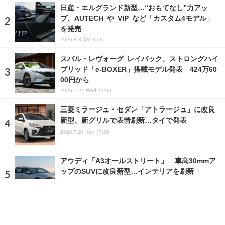
日産・エルグランド新型…“おもてなし”力アッ
プ、AUTECH や VIP など「カスタム4モデル」
を発売
2026.8.8 Sat 6:56
スバル・レヴォーグ レイバック、ストロングハイ
ブリッド「e-BOXER」搭載モデル発表 424万60
00円から
2026.7.22 Wed 11:00
三菱ミラージュ・セダン「アトラージュ」に改良
新型、新グリルで表情刷新…タイで発表
2026.7.21 Tue 17:00
アウディ「A3オールストリート」 車高30mmア
ップのSUVに改良新型…インテリアを刷新
2026.8.8 Sat 12:00
ランキングをもっと見る