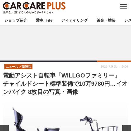
C
L
O
★カーケアプラス認定★
厳選プロショップを地域から探す
S
ショップ紹介
愛車 File
ディテイリング
鈑金・塗装
レ
E
北海道
東北
北関東
南関東
甲信越
北陸
2026.7.5 Sun 15:00
ニュース
新製品
電動アシスト自転車「WILLGOファミリー」
東海
関西
チャイルドシート標準装備で10万9780円…イオ
ンバイク 8枚目の写真・画像
中国
四国
九州
沖縄
注目の記事