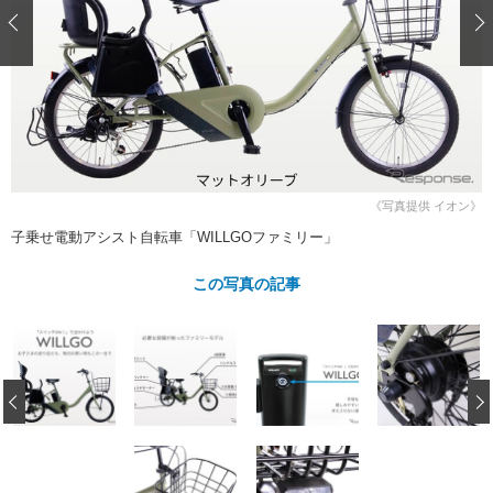
ショップレポート
愛車 File
ディテイリング
自動車豆知識
ストップ！不具合修理＆粗悪修理
ディテイリング
洗車
鈑金・塗装
鈑金・塗装
ヘッドライト磨き
コーティング
小キズ直し
防錆
特集記事
フィルム・ラッピング
ストップ 不具合修理＆粗悪修理
カーメーカー「旧車」関連プロジェ
ショップ紹介
クト
ショップレポート
プロショップ検索
レストア
《写真提供 イオン》
コラム
子乗せ電動アシスト自転車「WILLGOファミリー」
カーメーカー「旧車」関連プロジ
コラム
イベント
ェクト
インタビュー
この写真の記事
イベント告知
イベントレポート
‹