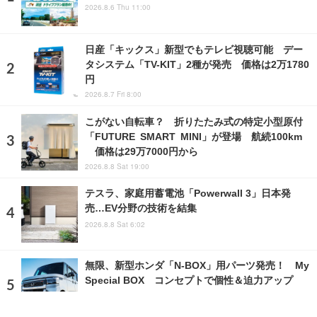
2026.8.6 Thu 11:00
日産「キックス」新型でもテレビ視聴可能 デー
タシステム「TV-KIT」2種が発売 価格は2万1780
円
2026.8.7 Fri 8:00
こがない自転車？ 折りたたみ式の特定小型原付
「FUTURE SMART MINI」が登場 航続100km
価格は29万7000円から
2026.8.8 Sat 19:00
テスラ、家庭用蓄電池「Powerwall 3」日本発
売…EV分野の技術を結集
2026.8.8 Sat 6:02
無限、新型ホンダ「N-BOX」用パーツ発売！ My
Special BOX コンセプトで個性＆迫力アップ
2026.8.5 Wed 10:00