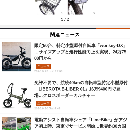
1
/
2
関連ニュース
限定50台、特定小型原付自転車「wonkey-DX」
…サイズアップと走行性能向上を実現、24万75
00円から
ニュース
2026.6.23 Tue 12:00
免許不要で、航続40kmの自転車型特定小型原付
「LIBEROTA E-LIBER 01」16万9400円で登
場…クロスボーダーカルチャー
ニュース
2026.6.20 Sat 4:48
電動アシスト自転車シェア「LimeBike」がアジ
ア初上陸、東京でサービス開始…世界約30カ国