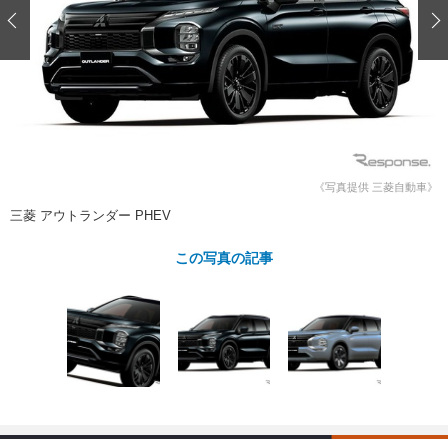
ショップレポート
愛車 File
ディテイリング
自動車豆知識
ストップ！不具合修理＆粗悪修理
ディテイリング
洗車
鈑金・塗装
鈑金・塗装
ヘッドライト磨き
コーティング
小キズ直し
防錆
特集記事
フィルム・ラッピング
ストップ 不具合修理＆粗悪修理
カーメーカー「旧車」関連プロジェ
ショップ紹介
クト
ショップレポート
プロショップ検索
レストア
《写真提供 三菱自動車》
コラム
三菱 アウトランダー PHEV
カーメーカー「旧車」関連プロジ
コラム
イベント
ェクト
インタビュー
この写真の記事
イベント告知
イベントレポート