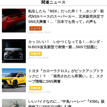
関連ニュース
転生したら「NSX」だった件！？…ホンダ・初
代NSXベースのスーパーカー、北米販売決定で
SNS大興奮！…「日本でも売って」の声も
ニュース
2026.7.5 Sun 18:00
カッコいい！ いかつくなってる！…ホンダ・
N-BOX改良新型で表情一新…SNSで話題に
特集記事
2026.7.3 Fri 18:00
トヨタ『カローラクロス』がピックアップトラ
ックに！？ 「発売されたら即買い」と、スク
ープ情報にSNS興奮
特集記事
2026.7.2 Thu 14:00
いいバイクなのに…“中免ハーレー”『X350』販
売終了にSNSでは惜しむ声