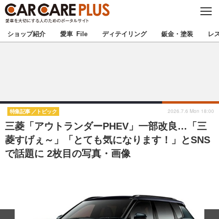
C
L
O
★カーケアプラス認定★
厳選プロショップを地域から探す
S
ショップ紹介
愛車 File
ディテイリング
鈑金・塗装
レ
E
北海道
東北
北関東
南関東
甲信越
北陸
2026.7.6 Mon 18:00
特集記事
トピック
三菱「アウトランダーPHEV」一部改良…「三
東海
関西
菱すげぇ～」「とても気になります！」とSNS
で話題に 2枚目の写真・画像
中国
四国
九州
沖縄
注目の記事