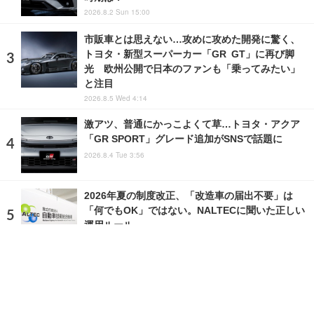
2026.8.2 Sun 15:00
市販車とは思えない…攻めに攻めた開発に驚く、
トヨタ・新型スーパーカー「GR GT」に再び脚
光 欧州公開で日本のファンも「乗ってみたい」
と注目
2026.8.5 Wed 4:14
激アツ、普通にかっこよくて草…トヨタ・アクア
「GR SPORT」グレード追加がSNSで話題に
2026.8.4 Tue 3:56
2026年夏の制度改正、「改造車の届出不要」は
「何でもOK」ではない。NALTECに聞いた正しい
運用ルール
2026.2.20 Fri 14:29
ランキングをもっと見る
注目の話題
ショップレポート