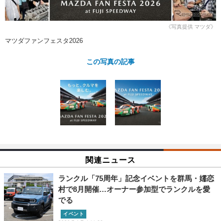
ショップレポート
愛車 File
ディテイリング
自動車豆知識
ストップ！不具合修理＆粗悪修理
ディテイリング
洗車
鈑金・塗装
《写真提供 マツダ》
マツダファンフェスタ2026
鈑金・塗装
ヘッドライト磨き
コーティング
小キズ直し
防錆
特集記事
この写真の記事
フィルム・ラッピング
ストップ 不具合修理＆粗悪修理
カーメーカー「旧車」関連プロジェ
ショップ紹介
クト
ショップレポート
プロショップ検索
レストア
コラム
カーメーカー「旧車」関連プロジ
コラム
イベント
ェクト
インタビュー
イベント告知
イベントレポート
関連ニュース
ランクル「75周年」記念イベントを群馬・嬬恋
村で8月開催…オーナー参加型でランクルを愛
でる
イベント