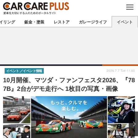
C
L
O
★カーケアプラス認定★
厳選プロショップを地域から探す
S
イリング
鈑金・塗装
レストア
ガレージライフ
イベント
E
北海道
東北
北関東
南関東
甲信越
北陸
2026.7.7 Tue 11:00
イベント
イベント情報
10月開催、マツダ・ファンフェスタ2026、『78
東海
関西
7B』2台がデモ走行へ 1枚目の写真・画像
中国
四国
九州
沖縄
注目の記事