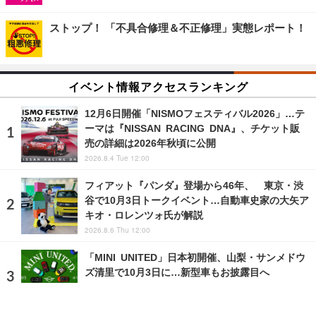
ストップ！ 「不具合修理＆不正修理」実態レポート！
イベント情報アクセスランキング
12月6日開催「NISMOフェスティバル2026」…テ
ーマは『NISSAN RACING DNA』、チケット販
売の詳細は2026年秋頃に公開
2026.8.4 Tue 12:00
フィアット『パンダ』登場から46年、 東京・渋
谷で10月3日トークイベント…自動車史家の大矢ア
キオ・ロレンツォ氏が解説
2026.8.6 Thu 12:00
「MINI UNITED」日本初開催、山梨・サンメドウ
ズ清里で10月3日に…新型車もお披露目へ
2026.7.24 Fri 9:00