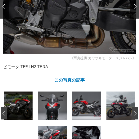
ショップレポート
愛車 File
ディテイリング
自動車豆知識
ストップ！不具合修理＆粗悪修理
ディテイリング
洗車
鈑金・塗装
鈑金・塗装
ヘッドライト磨き
コーティング
小キズ直し
防錆
特集記事
フィルム・ラッピング
ストップ 不具合修理＆粗悪修理
カーメーカー「旧車」関連プロジェ
ショップ紹介
クト
ショップレポート
プロショップ検索
レストア
《写真提供 カワサキモータースジャパン》
コラム
ビモータ TESI H2 TERA
カーメーカー「旧車」関連プロジ
コラム
イベント
ェクト
インタビュー
この写真の記事
イベント告知
イベントレポート
‹