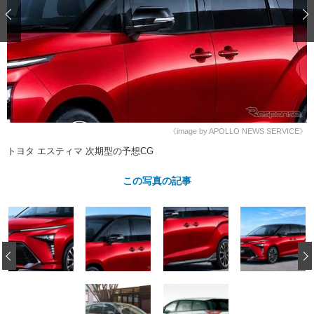
ショップレポート
愛車 File
ディテイリング
自動車豆知識
ストップ！不具合修理＆粗悪修理
ディテイリング
洗車
鈑金・塗装
鈑金・塗装
ヘッドライト磨き
コーティング
小キズ直し
防錆
特集記事
フィルム・ラッピング
ストップ 不具合修理＆粗悪修理
カーメーカー「旧車」関連プロジェ
ショップ紹介
クト
ショップレポート
プロショップ検索
レストア
《image by APOLLO NEWS SERVICE》
コラム
トヨタ エスティマ 次期型の予想CG
カーメーカー「旧車」関連プロジ
コラム
イベント
ェクト
インタビュー
この写真の記事
イベント告知
イベントレポート
‹