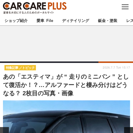
C
L
O
★カーケアプラス認定★
厳選プロショップを地域から探す
S
ショップ紹介
愛車 File
ディテイリング
鈑金・塗装
レ
E
北海道
東北
北関東
南関東
甲信越
北陸
2026.7.7 Tue 15:17
特集記事
トピック
あの「エスティマ」が “ 走りのミニバン ” とし
東海
関西
て復活か！？…アルファードと棲み分けはどう
なる？ 2枚目の写真・画像
中国
四国
九州
沖縄
注目の記事