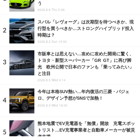
う
2026.8.6 Thu 5:56
スバル「レヴォーグ」は次期型を待つべきか、現
行型を買うべきか…ストロングハイブリッド投入
時期は？
2026.8.2 Sun 15:00
市販車とは思えない…攻めに攻めた開発に驚く、
トヨタ・新型スーパーカー「GR GT」に再び脚
光 欧州公開で日本のファンも「乗ってみたい」
と注目
2026.8.5 Wed 4:14
今年は本格SUV熱い…年内復活の三菱・パジェ
ロ、デザイン予想がSNSで加熱！
2026.8.5 Wed 18:00
熊本地震でEV充電器を「無償」開放 充電スポッ
トリスト…EV充電事業者と自動車メーカーが被災
者支援