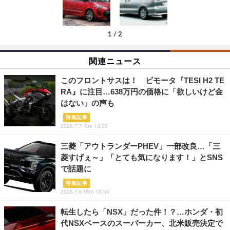
1
/
2
関連ニュース
このフロントサスは！ ビモータ『TESI H2 TE
RA』に注目…638万円の価格に「欲しいけど金
はない」の声も
特集記事
2026.7.7 Tue 13:00
三菱「アウトランダーPHEV」一部改良…「三
菱すげぇ～」「とても気になります！」とSNS
で話題に
特集記事
2026.7.6 Mon 18:00
転生したら「NSX」だった件！？…ホンダ・初
代NSXベースのスーパーカー、北米販売決定で