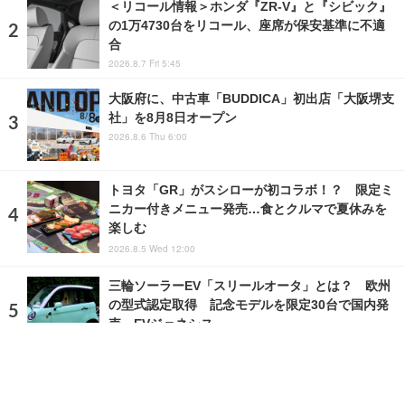
＜リコール情報＞ホンダ『ZR-V』と『シビック』
の1万4730台をリコール、座席が保安基準に不適
合
2026.8.7 Fri 5:45
大阪府に、中古車「BUDDICA」初出店「大阪堺支
社」を8月8日オープン
2026.8.6 Thu 6:00
トヨタ「GR」がスシローが初コラボ！？ 限定ミ
ニカー付きメニュー発売…食とクルマで夏休みを
楽しむ
2026.8.5 Wed 12:00
三輪ソーラーEV「スリールオータ」とは？ 欧州
の型式認定取得 記念モデルを限定30台で国内発
売…EVジェネシス
2026.8.7 Fri 5:56
ランキングをもっと見る