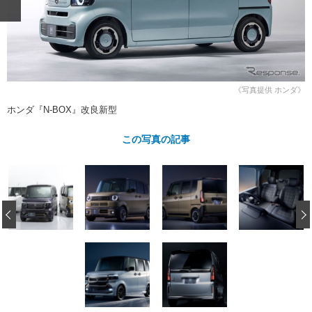
ショップレポート
愛車 File
ディテイリング
自動車豆知識
ストップ！不具合修理＆粗悪修理
ディテイリング
洗車
鈑金・塗装
鈑金・塗装
ヘッドライト磨き
コーティング
小キズ直し
防錆
特集記事
フィルム・ラッピング
《写真提供 ホンダ》
ストップ 不具合修理＆粗悪修理
カーメーカー「旧車」関連プロジェ
ショップ紹介
クト
ホンダ『N-BOX』改良新型
ショップレポート
プロショップ検索
レストア
コラム
この写真の記事
カーメーカー「旧車」関連プロジ
コラム
イベント
ェクト
インタビュー
イベント告知
イベントレポート
‹