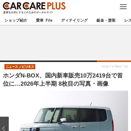
C
L
O
★カーケアプラス認定★
厳選プロショップを地域から探す
S
ショップ紹介
愛車 File
ディテイリング
鈑金・塗装
レ
E
北海道
東北
北関東
南関東
甲信越
北陸
2026.7.8 Wed 7:00
ニュース
ビジネス
ホンダN-BOX、国内新車販売10万2419台で首
東海
関西
位に…2026年上半期 8枚目の写真・画像
中国
四国
九州
沖縄
注目の記事