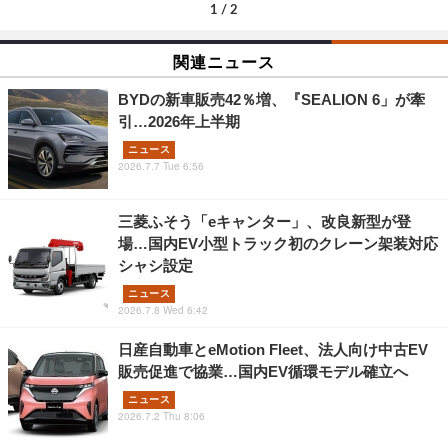
1
/
2
関連ニュース
BYDの新車販売42％増、『SEALION 6」が牽
引…2026年上半期
ニュース
2026.7.7 Tue 6:56
三菱ふそう「eキャンター」、改良新型が登
場…国内EV小型トラック初のクレーン架装対応
シャシ設定
ニュース
2026.7.8 Wed 6:42
日産自動車とeMotion Fleet、法人向け中古EV
販売促進で協業…国内EV循環モデル確立へ
ニュース
2026.7.2 Thu 8:06