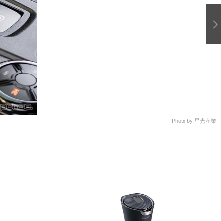
愛車 File
ストップ！不具合修理＆粗悪修理
洗車
コーティング
防錆
ーメーカー「旧車」関連プロジェクト
プロショップ検索
Photo by 星光産業
コラム
イベントレポート