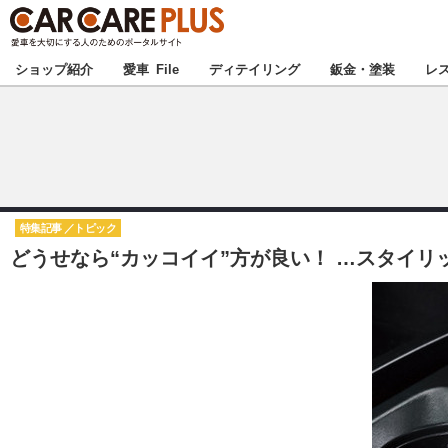
★カーケアプラス
ショップ紹介
愛車 File
ディテイリング
鈑金・塗装
レ
北海道
北関東
特集記事
トピック
どうせなら“カッコイイ”方が良い！ …スタイ
甲信越
東海
中国
九州