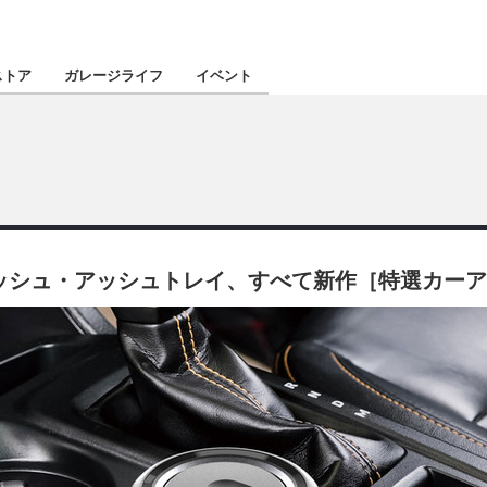
認定★
厳選プロショ
ストア
ガレージライフ
イベント
東北
南関東
リッシュ・アッシュトレイ、すべて新作［特選カーア
北陸
関西
四国
沖縄