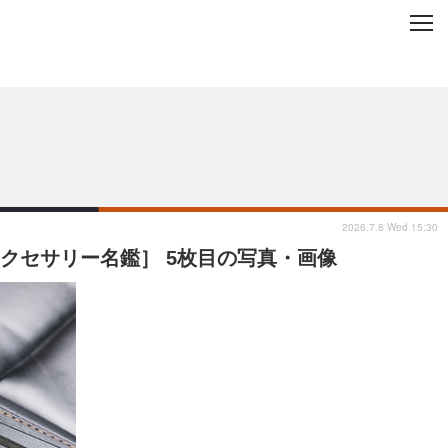
C
L
O
ップを地域から探す
S
E
2026.7.8 Wed 15:30
クセサリー名鑑］ 5枚目の写真・画像