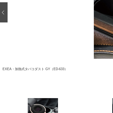
注目の記事
ショップレポート
ディテイリング
自動車豆知識
ディテイリング
鈑金・塗装
鈑金・塗装
ヘッドライト磨き
小キズ直し
特集記事
フィルム・ラッピング
ストップ 不具合修理＆粗悪修理
ショップ紹介
コラム
ショップレポート
レストア
カーメーカー「旧車」関連プロジェク
イベント
EXEA・加熱式タバコダスト GY（ED-633）
インタビュー
イベント告知