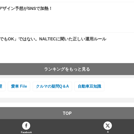
デザイン予想がSNSで加熱！
でもOK」ではない。NALTECに聞いた正しい運用ルール
ランキングをもっと見る
理
愛車 File
クルマの疑問Q＆A
自動車豆知識
TOP
X
Facebook