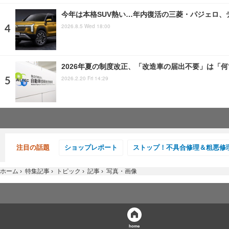
今年は本格SUV熱い…年内復活の三菱・パジェロ、
2026.8.5 Wed 18:00
2026年夏の制度改正、「改造車の届出不要」は「何
2026.2.20 Fri 14:29
注目の話題
ショップレポート
ストップ！不具合修理＆粗悪修
ホーム
›
特集記事
›
トピック
›
記事
›
写真・画像
home