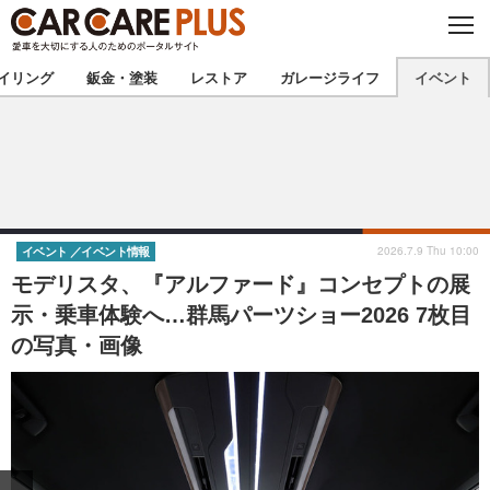
C
L
O
★カーケアプラス認定★
厳選プロショップを地域から探す
S
イリング
鈑金・塗装
レストア
ガレージライフ
イベント
E
北海道
東北
北関東
南関東
甲信越
北陸
2026.7.9 Thu 10:00
イベント
イベント情報
モデリスタ、『アルファード』コンセプトの展
東海
関西
示・乗車体験へ…群馬パーツショー2026 7枚目
の写真・画像
中国
四国
九州
沖縄
注目の記事