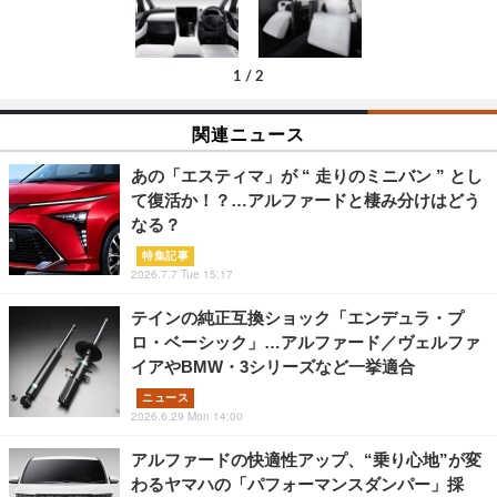
1
/
2
関連ニュース
あの「エスティマ」が “ 走りのミニバン ” とし
て復活か！？…アルファードと棲み分けはどう
なる？
特集記事
2026.7.7 Tue 15:17
テインの純正互換ショック「エンデュラ・プ
ロ・ベーシック」…アルファード／ヴェルファ
イアやBMW・3シリーズなど一挙適合
ニュース
2026.6.29 Mon 14:00
アルファードの快適性アップ、“乗り心地”が変
わるヤマハの「パフォーマンスダンパー」採