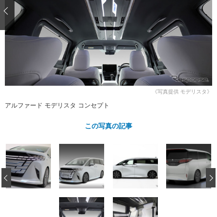
ショップレポート
愛車 File
ディテイリング
自動車豆知識
ストップ！不具合修理＆粗悪修理
ディテイリング
洗車
鈑金・塗装
鈑金・塗装
ヘッドライト磨き
コーティング
小キズ直し
防錆
特集記事
フィルム・ラッピング
ストップ 不具合修理＆粗悪修理
カーメーカー「旧車」関連プロジェ
ショップ紹介
クト
ショップレポート
プロショップ検索
レストア
《写真提供 モデリスタ》
コラム
カーメーカー「旧車」関連プロジ
コラム
アルファード モデリスタ コンセプト
イベント
ェクト
インタビュー
イベント告知
イベントレポート
この写真の記事
‹