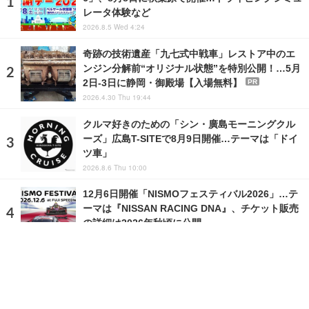
レータ体験など
2026.8.5 Wed 4:24
奇跡の技術遺産「九七式中戦車」レストア中のエ
ンジン分解前“オリジナル状態”を特別公開！…5月
2日-3日に静岡・御殿場【入場無料】
PR
2026.4.30 Thu 19:44
クルマ好きのための「シン・廣島モーニングクル
ーズ」広島T-SITEで8月9日開催…テーマは「ドイ
ツ車」
2026.8.6 Thu 10:00
12月6日開催「NISMOフェスティバル2026」…テ
ーマは『NISSAN RACING DNA』、チケット販売
の詳細は2026年秋頃に公開
2026.8.4 Tue 12:00
ランキングをもっと見る
注目の話題
ショップレポート