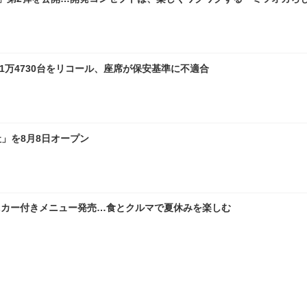
1万4730台をリコール、座席が保安基準に不適合
社」を8月8日オープン
ニカー付きメニュー発売…食とクルマで夏休みを楽しむ
型式認定取得 記念モデルを限定30台で国内発売…EVジェネシス