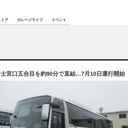
認定★
厳選プロショ
ストア
ガレージライフ
イベント
東北
南関東
士宮口五合目を約90分で直結…7月10日運行開始
北陸
関西
四国
沖縄