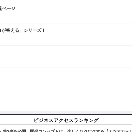
覧ページ
ロが答える」シリーズ！
ビジネスアクセスランキング
像」第2弾を公開…開発コンセプトは、楽しくワクワクする『ミツオカら