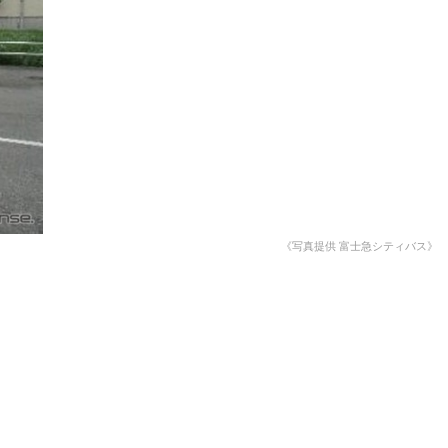
愛車 File
ストップ！不具合修理＆粗悪修理
洗車
コーティング
防錆
ーメーカー「旧車」関連プロジェクト
プロショップ検索
《写真提供 富士急シティバス》
コラム
イベントレポート