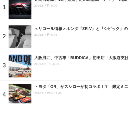
2026.8.7 Fri 6:00
＜リコール情報＞ホンダ『ZR-V』と『シビック』の
2026.8.7 Fri 5:45
大阪府に、中古車「BUDDICA」初出店「大阪堺支
2026.8.6 Thu 6:00
トヨタ「GR」がスシローが初コラボ！？ 限定ミ
2026.8.5 Wed 12:00
三輪ソーラーEV「スリールオータ」とは？ 欧州の
2026.8.7 Fri 5:56