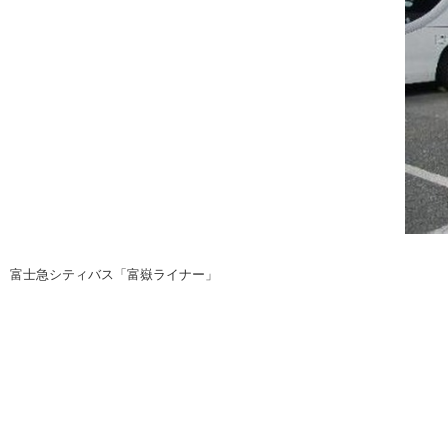
注目の記事
ショップレポート
ディテイリング
自動車豆知識
ディテイリング
鈑金・塗装
鈑金・塗装
ヘッドライト磨き
小キズ直し
特集記事
フィルム・ラッピング
ストップ 不具合修理＆粗悪修理
ショップ紹介
コラム
ショップレポート
レストア
カーメーカー「旧車」関連プロジェク
イベント
富士急シティバス「富嶽ライナー」
インタビュー
イベント告知