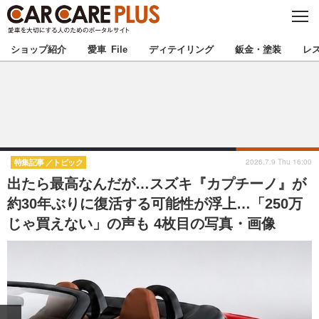
C
L
O
★カーケアプラス認定★
厳選プロショップを地域から探す
S
ショップ紹介
愛車 File
ディテイリング
鈑金・塗装
レ
E
北海道
東北
北関東
南関東
甲信越
北陸
2026.7.9 Thu 16:00
特集記事
トピック
出たら最高なんだが…スズキ『カプチーノ』が
東海
関西
約30年ぶりに復活する可能性が浮上…「250万
じゃ買えない」の声も 4枚目の写真・画像
中国
四国
九州
沖縄
注目の記事