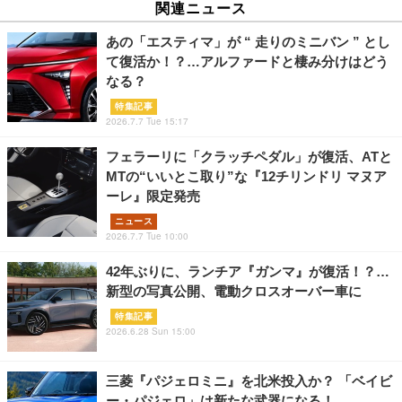
関連ニュース
あの「エスティマ」が “ 走りのミニバン ” とし
て復活か！？…アルファードと棲み分けはどう
なる？
特集記事
2026.7.7 Tue 15:17
フェラーリに「クラッチペダル」が復活、ATと
MTの“いいとこ取り”な『12チリンドリ マヌア
ーレ』限定発売
ニュース
2026.7.7 Tue 10:00
42年ぶりに、ランチア『ガンマ』が復活！？…
新型の写真公開、電動クロスオーバー車に
特集記事
2026.6.28 Sun 15:00
三菱『パジェロミニ』を北米投入か？ 「ベイビ
ー・パジェロ」は新たな武器になる！