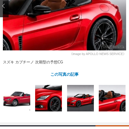
ショップレポート
愛車 File
ディテイリング
自動車豆知識
ストップ！不具合修理＆粗悪修理
ディテイリング
洗車
鈑金・塗装
鈑金・塗装
ヘッドライト磨き
コーティング
小キズ直し
防錆
特集記事
フィルム・ラッピング
ストップ 不具合修理＆粗悪修理
カーメーカー「旧車」関連プロジェ
ショップ紹介
クト
ショップレポート
プロショップ検索
レストア
《image by APOLLO NEWS SERVICE》
コラム
スズキ カプチーノ 次期型の予想CG
カーメーカー「旧車」関連プロジ
コラム
イベント
ェクト
インタビュー
この写真の記事
イベント告知
イベントレポート