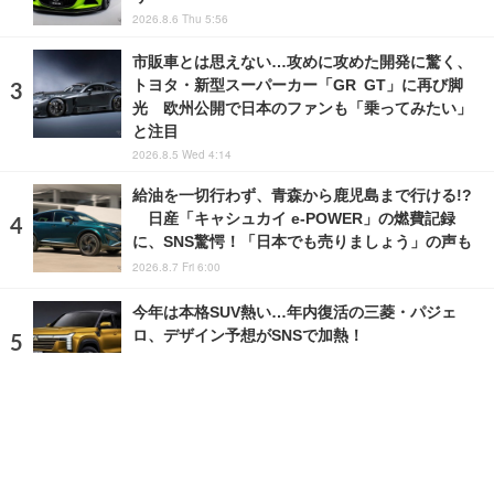
2026.8.6 Thu 5:56
市販車とは思えない…攻めに攻めた開発に驚く、
トヨタ・新型スーパーカー「GR GT」に再び脚
光 欧州公開で日本のファンも「乗ってみたい」
と注目
2026.8.5 Wed 4:14
給油を一切行わず、青森から鹿児島まで行ける!?
日産「キャシュカイ e-POWER」の燃費記録
に、SNS驚愕！「日本でも売りましょう」の声も
2026.8.7 Fri 6:00
今年は本格SUV熱い…年内復活の三菱・パジェ
ロ、デザイン予想がSNSで加熱！
2026.8.5 Wed 18:00
ランキングをもっと見る
注目の話題
ショップレポート